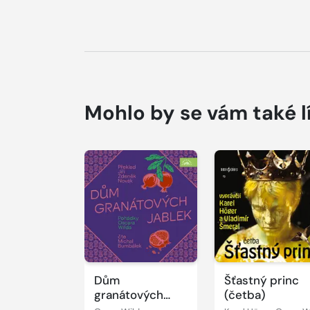
Mohlo by se vám také l
Přehrát
Přehrát
ukázku
ukázku
Dům
Šťastný princ
granátových
(četba)
jablek