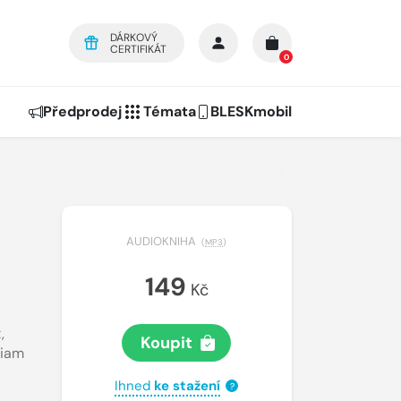
DÁRKOVÝ
CERTIFIKÁT
0
Předprodej
Témata
BLESKmobil
AUDIOKNIHA
(
MP3
)
149
Kč
t
,
Koupit
riam
Ihned
ke stažení
?