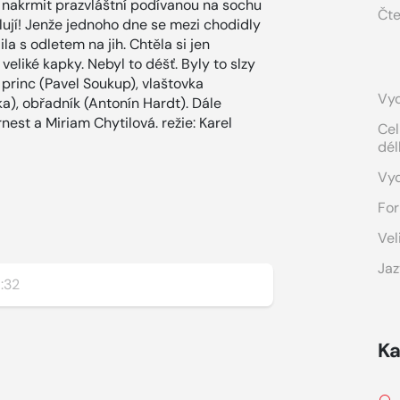
 nakrmit prazvláštní podívanou na sochu
Čte
lují! Jenže jednoho dne se mezi chodidly
la s odletem na jih. Chtěla si jen
eliké kapky. Nebyl to déšť. Byly to slzy
princ (Pavel Soukup), vlaštovka
Vyd
ka), obřadník (Antonín Hardt). Dále
rnest a Miriam Chytilová. režie: Karel
Cel
dél
Vy
For
Vel
Jaz
:32
Ka