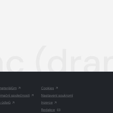
nc (dra
materiálům
Cookies
rmační společnosti
Nastavení soukromí
h údajů
Inzerce
Redakce