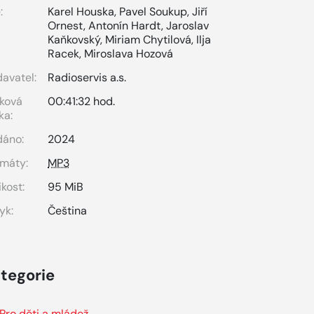
:
Karel Houska
,
Pavel Soukup
,
Jiří
Ornest
,
Antonín Hardt
,
Jaroslav
Kaňkovský
,
Miriam Chytilová
,
Ilja
Racek
,
Miroslava Hozová
avatel:
Radioservis a.s.
ková
00:41:32 hod.
ka:
dáno:
2024
máty:
MP3
ikost:
95 MiB
yk:
Čeština
tegorie
Pro děti a mládež