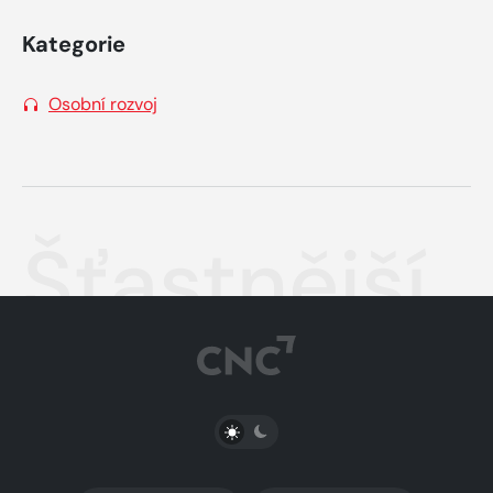
Kategorie
Osobní rozvoj
Šťastnější
PŘEPNOUT SVĚTLÝ/TMAVÝ REŽIM