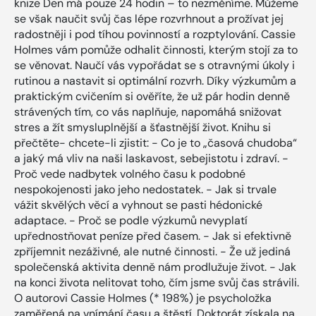
knize Den má pouze 24 hodin – to nezměníme. Můžeme
se však naučit svůj čas lépe rozvrhnout a prožívat jej
radostněji i pod tíhou povinností a rozptylování. Cassie
Holmes vám pomůže odhalit činnosti, kterým stojí za to
se věnovat. Naučí vás vypořádat se s otravnými úkoly i
rutinou a nastavit si optimální rozvrh. Díky výzkumům a
praktickým cvičením si ověříte, že už pár hodin denně
strávených tím, co vás naplňuje, napomáhá snižovat
stres a žít smysluplnější a šťastnější život. Knihu si
přečtěte- chcete-li zjistit: - Co je to „časová chudoba“
a jaký má vliv na naši laskavost, sebejistotu i zdraví. -
Proč vede nadbytek volného času k podobné
nespokojenosti jako jeho nedostatek. - Jak si trvale
vážit skvělých věcí a vyhnout se pasti hédonické
adaptace. - Proč se podle výzkumů nevyplatí
upřednostňovat peníze před časem. - Jak si efektivně
zpříjemnit nezáživné, ale nutné činnosti. - Že už jediná
společenská aktivita denně nám prodlužuje život. - Jak
na konci života nelitovat toho, čím jsme svůj čas strávili.
O autorovi Cassie Holmes (* 198%) je psycholožka
zaměřená na vnímání času a štěstí. Doktorát získala na