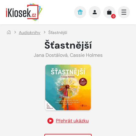
Přejít na hlavní obsah
0
Audioknihy
Šťastnější
Šťastnější
Jana Dostálová
,
Cassie Holmes
Přehrát ukázku