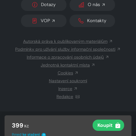
Dotazy
O nás
VOP
Kontakty
Autorská práva k publikovaným materiálům
Podmínky pro užívání služby informační společnosti
Informace o zpracování osobních údajů
Jednotná kontaktní místa
Cookies
Nastavení soukromí
Inzerce
Redakce
© 2026 Copyright
CZECH NEWS CENTER a.s.
a dodavatelé
399
Koupit
Kč
obsahu
Vysázeno
Grand IT s.r.o.
Ihned
ke stažení
?