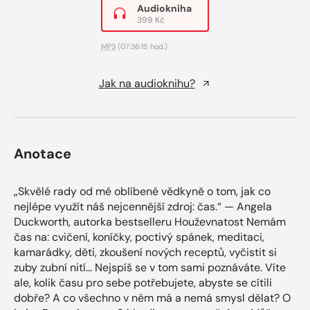
Audiokniha
399 Kč
MP3
(07:36:15 hod.)
Jak na audioknihu?
Anotace
„Skvělé rady od mé oblíbené vědkyně o tom, jak co
nejlépe využít náš nejcennější zdroj: čas.“ — Angela
Duckworth, autorka bestselleru Houževnatost Nemám
čas na: cvičení, koníčky, poctivý spánek, meditaci,
kamarádky, děti, zkoušení nových receptů, vyčistit si
zuby zubní nití... Nejspíš se v tom sami poznáváte. Víte
ale, kolik času pro sebe potřebujete, abyste se cítili
dobře? A co všechno v něm má a nemá smysl dělat? O