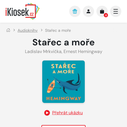
Přejít na hlavní obsah
0
Audioknihy
Stařec a moře
Stařec a moře
Ladislav Mrkvička
,
Ernest Hemingway
Přehrát ukázku