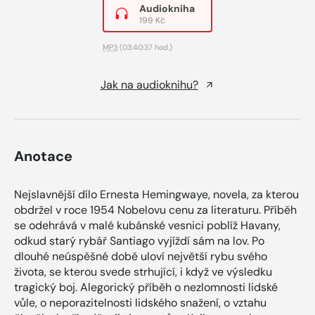
Audiokniha
199 Kč
MP3
(03:40:37 hod.)
Jak na audioknihu?
Anotace
Nejslavnější dílo Ernesta Hemingwaye, novela, za kterou
obdržel v roce 1954 Nobelovu cenu za literaturu. Příběh
se odehrává v malé kubánské vesnici poblíž Havany,
odkud starý rybář Santiago vyjíždí sám na lov. Po
dlouhé neúspěšné době uloví největší rybu svého
života, se kterou svede strhující, i když ve výsledku
tragický boj. Alegorický příběh o nezlomnosti lidské
vůle, o neporazitelnosti lidského snažení, o vztahu