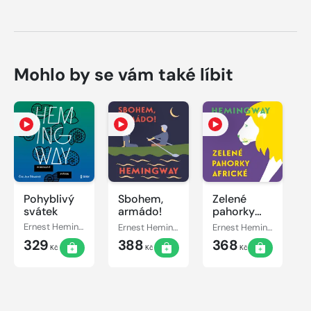
Mohlo by se vám také líbit
Pohyblivý
Sbohem,
Zelené
svátek
armádo!
pahorky
africké
Ernest Hemingway
Ernest Hemingway
Ernest Hemingway
329
388
368
Kč
Kč
Kč