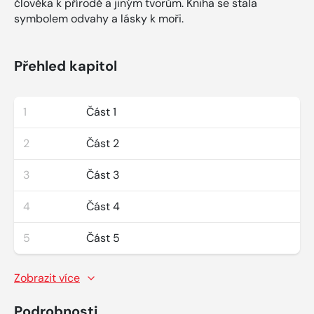
člověka k přírodě a jiným tvorům. Kniha se stala
symbolem odvahy a lásky k moři.
Přehled kapitol
1
Část 1
2
Část 2
3
Část 3
4
Část 4
5
Část 5
Zobrazit více
Podrobnosti