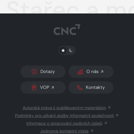
Stařec a m
PŘEPNOUT SVĚTLÝ/TMAVÝ REŽIM
Dotazy
O nás
VOP
Kontakty
Autorská práva k publikovaným materiálům
Podmínky pro užívání služby informační společnosti
Informace o zpracování osobních údajů
Jednotná kontaktní místa