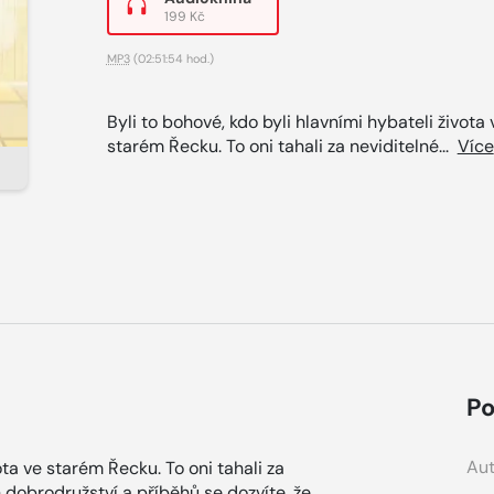
199 Kč
MP3
(02:51:54 hod.)
Byli to bohové, kdo byli hlavními hybateli života 
starém Řecku. To oni tahali za neviditelné...
Více
Po
Aut
ota ve starém Řecku. To oni tahali za
 dobrodružství a příběhů se dozvíte, že