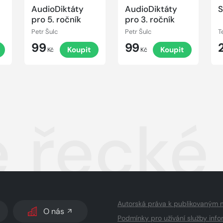
AudioDiktáty
AudioDiktáty
S
pro 5. ročník
pro 3. ročník
Petr Šulc
Petr Šulc
T
99
99
Koupit
Koupit
Kč
Kč
 řecké 
Autorská práva k publikovaným 
O nás
Podmínky pro užívání služby info