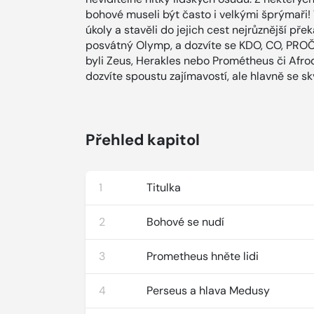
bohové museli být často i velkými šprýmaři
úkoly a stavěli do jejich cest nejrůznější př
posvátný Olymp, a dozvíte se KDO, CO, PROČ a
byli Zeus, Herakles nebo Prométheus či Afrod
dozvíte spoustu zajímavostí, ale hlavně se sk
Přehled kapitol
1
Titulka
2
Bohové se nudí
3
Prometheus hněte lidi
4
Perseus a hlava Medusy