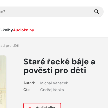
E-knihy
Audioknihy
sti pro děti
Staré řecké báje a
pověsti pro děti
Autoři:
Michal Vaněček
Čte:
Ondřej Kepka
Audiokniha