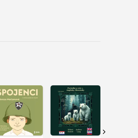
řehrát
kázku
Přehrát
Přehrát
ukázku
ukázku
Další