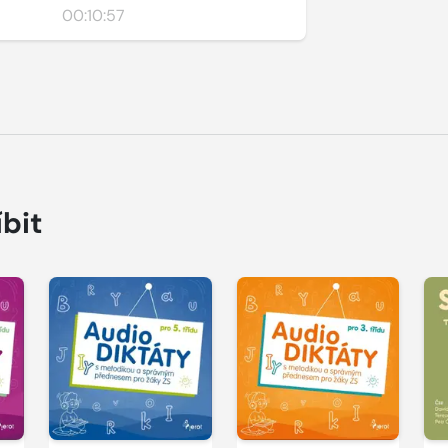
00:10:57
íbit
Přehrát
Přehrát
P
ukázku
ukázku
u