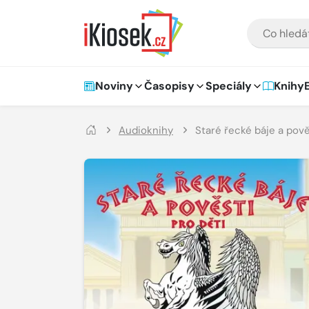
Přejít na hlavní obsah
VYHLEDÁVÁNÍ
Hlavní navigace
Noviny
Časopisy
Speciály
Knihy
Audioknihy
Staré řecké báje a pově