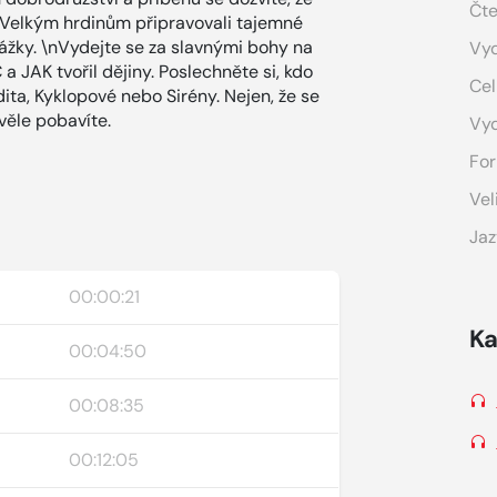
Čte
! Velkým hrdinům připravovali tajemné
ekážky. \nVydejte se za slavnými bohy na
Vyd
 JAK tvořil dějiny. Poslechněte si, kdo
Cel
ita, Kyklopové nebo Sirény. Nejen, že se
věle pobavíte.
Vy
For
Vel
Jaz
00:00:21
Ka
00:04:50
00:08:35
00:12:05