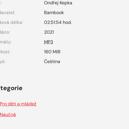
:
Ondřej Kepka
avatel:
Bambook
ková délka:
02:51:54 hod.
dáno:
2021
máty:
MP3
ikost:
160 MiB
yk:
Čeština
tegorie
Pro děti a mládež
Naučná