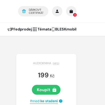
DÁRKOVÝ
CERTIFIKÁT
0
Předprodej
Témata
BLESKmobil
AUDIOKNIHA
(
MP3
)
199
Kč
Koupit
Ihned
ke stažení
?