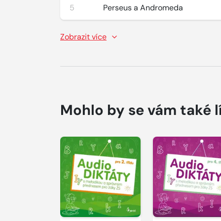
5
Perseus a Andromeda
Zobrazit více
Mohlo by se vám také l
Přehrát
Přehrát
ukázku
ukázku