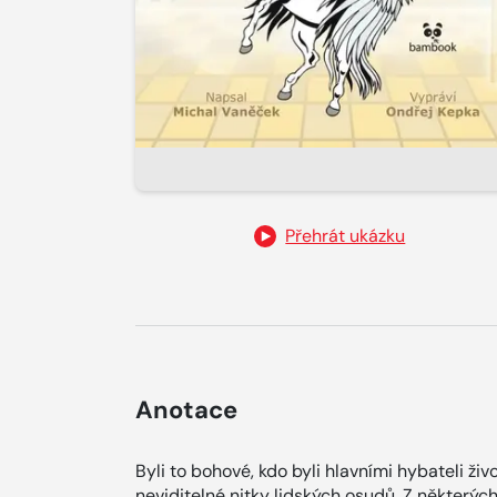
Přehrát ukázku
Anotace
Byli to bohové, kdo byli hlavními hybateli živ
neviditelné nitky lidských osudů. Z některých