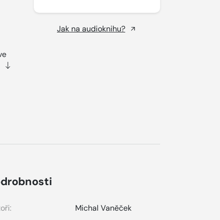
Jak na audioknihu?
ve
drobnosti
oři:
Michal Vaněček