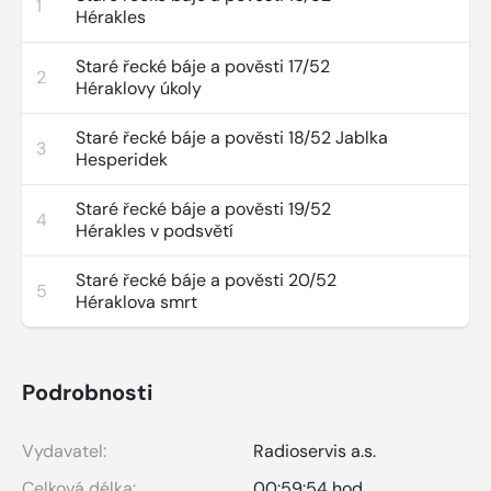
1
Hérakles
Staré řecké báje a pověsti 17/52
2
Héraklovy úkoly
Staré řecké báje a pověsti 18/52 Jablka
3
Hesperidek
Staré řecké báje a pověsti 19/52
4
Hérakles v podsvětí
Staré řecké báje a pověsti 20/52
5
Héraklova smrt
Podrobnosti
Vydavatel:
Radioservis a.s.
Celková délka:
00:59:54 hod.