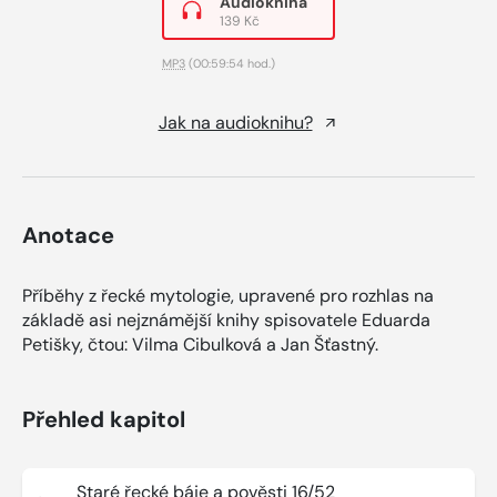
Audiokniha
139 Kč
MP3
(00:59:54 hod.)
Jak na audioknihu?
Anotace
Příběhy z řecké mytologie, upravené pro rozhlas na
základě asi nejznámější knihy spisovatele Eduarda
Petišky, čtou: Vilma Cibulková a Jan Šťastný.
Přehled kapitol
Staré řecké báje a pověsti 16/52