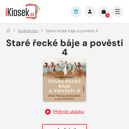
Přejít na hlavní obsah
0
Audioknihy
Staré řecké báje a pověsti 4
Staré řecké báje a pověsti
4
Přehrát ukázku