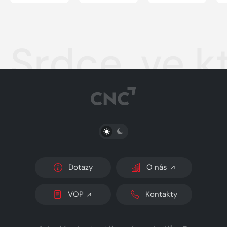
Srdce, ve 
PŘEPNOUT SVĚTLÝ/TMAVÝ REŽIM
Dotazy
O nás
VOP
Kontakty