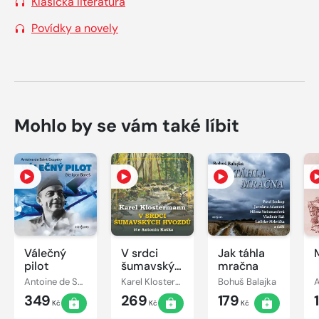
Klasická literatura
Povídky a novely
Mohlo by se vám také líbit
Válečný
V srdci
Jak táhla
pilot
šumavských
mračna
hvozdů
Antoine de Saint-Exupéry
Karel Klostermann
Bohuš Balajka
A
349
269
179
Kč
Kč
Kč