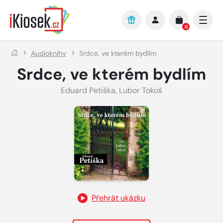
Přejít na hlavní obsah
0
Audioknihy
Srdce, ve kterém bydlím
Srdce, ve kterém bydlím
Eduard Petiška
,
Lubor Tokoš
Přehrát ukázku