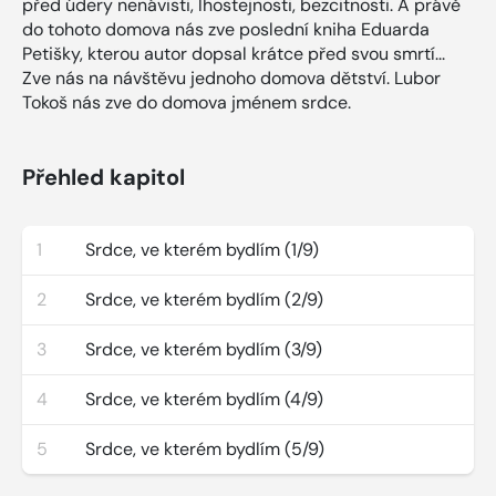
před údery nenávisti, lhostejnosti, bezcitnosti. A právě
do tohoto domova nás zve poslední kniha Eduarda
Petišky, kterou autor dopsal krátce před svou smrtí...
Zve nás na návštěvu jednoho domova dětství. Lubor
Tokoš nás zve do domova jménem srdce.
Přehled kapitol
1
Srdce, ve kterém bydlím (1/9)
2
Srdce, ve kterém bydlím (2/9)
3
Srdce, ve kterém bydlím (3/9)
4
Srdce, ve kterém bydlím (4/9)
5
Srdce, ve kterém bydlím (5/9)