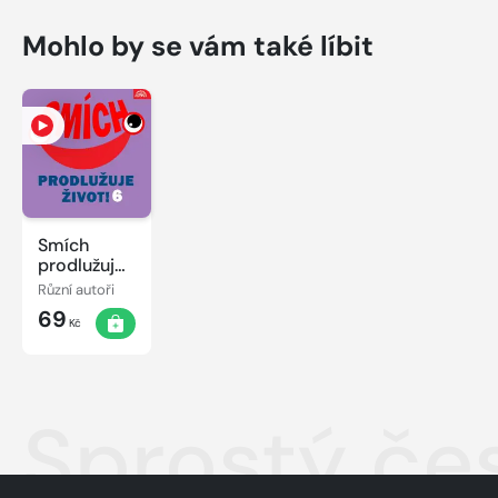
Mohlo by se vám také líbit
Smích
prodlužuje
život! 6
Různí autoři
69
Kč
Sprostý če