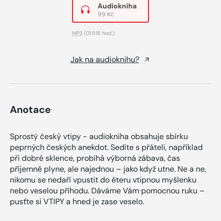
Audiokniha
99 Kč
MP3
(01:11:18 hod.)
Jak na audioknihu?
Anotace
Sprostý český vtipy - audiokniha obsahuje sbírku
peprných českých anekdot. Sedíte s přáteli, například
při dobré sklence, probíhá výborná zábava, čas
příjemně plyne, ale najednou – jako když utne. Ne a ne,
nikomu se nedaří vpustit do éteru vtipnou myšlenku
nebo veselou příhodu. Dáváme Vám pomocnou ruku –
pusťte si VTIPY a hned je zase veselo.