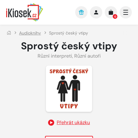
Přejít na hlavní obsah
0
Audioknihy
Sprostý český vtipy
Sprostý český vtipy
Různí interpreti
,
Různí autoři
Přehrát ukázku