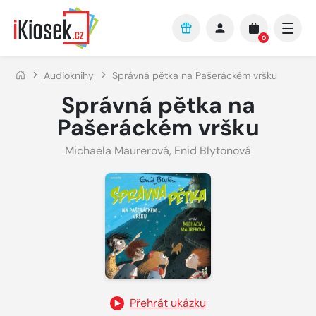
Přejít na hlavní obsah
0
Audioknihy
Správná pětka na Pašeráckém vršku
Správná pětka na
Pašeráckém vršku
Michaela Maurerová
,
Enid Blytonová
Přehrát ukázku