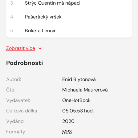
3
Strýc Quentin má nápad
4
Pašerácký vršek
5
Briketa Lenoir
Zobrazit více
Podrobnosti
Autoři:
Enid Blytonová
Čte:
Michaela Maurerová
Vydavatel:
OneHotBook
Celková délka:
05:05:53 hod.
Vydáno:
2020
Formáty:
MP3