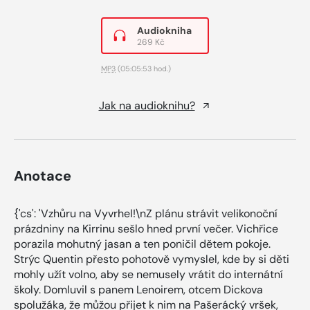
Audiokniha
269 Kč
MP3
(05:05:53 hod.)
Jak na audioknihu?
Anotace
{'cs': 'Vzhůru na Vyvrhel!\nZ plánu strávit velikonoční
prázdniny na Kirrinu sešlo hned první večer. Vichřice
porazila mohutný jasan a ten poničil dětem pokoje.
Strýc Quentin přesto pohotově vymyslel, kde by si děti
mohly užít volno, aby se nemusely vrátit do internátní
školy. Domluvil s panem Lenoirem, otcem Dickova
spolužáka, že můžou přijet k nim na Pašerácký vršek,