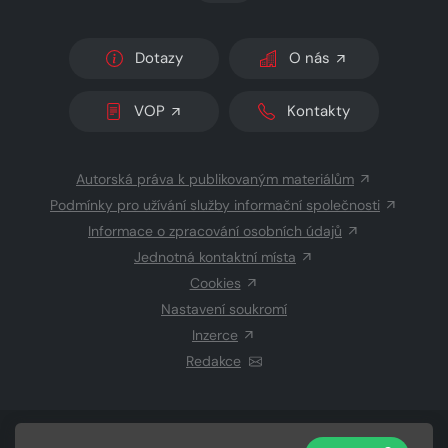
Dotazy
O nás
VOP
Kontakty
Autorská práva k publikovaným materiálům
Podmínky pro užívání služby informační společnosti
Informace o zpracování osobních údajů
Jednotná kontaktní místa
Cookies
Nastavení soukromí
Inzerce
Redakce
© 2026 Copyright
CZECH NEWS CENTER a.s.
a dodavatelé