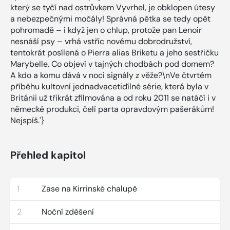
který se tyčí nad ostrůvkem Vyvrhel, je obklopen útesy
a nebezpečnými močály! Správná pětka se tedy opět
pohromadě – i když jen o chlup, protože pan Lenoir
nesnáší psy – vrhá vstříc novému dobrodružství,
tentokrát posílená o Pierra alias Briketu a jeho sestřičku
Marybelle. Co objeví v tajných chodbách pod domem?
A kdo a komu dává v noci signály z věže?\nVe čtvrtém
příběhu kultovní jednadvacetidílné série, která byla v
Británii už třikrát zfilmována a od roku 2011 se natáčí i v
německé produkci, čelí parta opravdovým pašerákům!
Nejspíš.'}
Přehled kapitol
1
Zase na Kirrinské chalupě
2
Noční zděšení