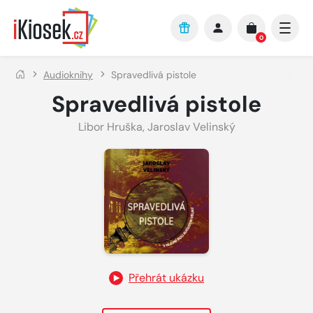
Přejít na hlavní obsah
0
Audioknihy
Spravedlivá pistole
Spravedlivá pistole
Libor Hruška
,
Jaroslav Velinský
Přehrát ukázku