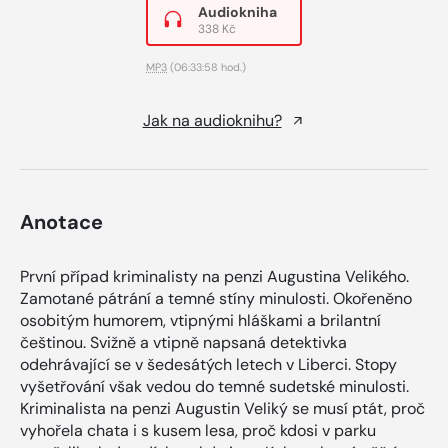
Audiokniha
338 Kč
MP3
(06:33:58 hod.)
Jak na audioknihu?
Anotace
První případ kriminalisty na penzi Augustina Velikého.
Zamotané pátrání a temné stíny minulosti. Okořeněno
osobitým humorem, vtipnými hláškami a brilantní
češtinou. Svižně a vtipně napsaná detektivka
odehrávající se v šedesátých letech v Liberci. Stopy
vyšetřování však vedou do temné sudetské minulosti.
Kriminalista na penzi Augustin Veliký se musí ptát, proč
vyhořela chata i s kusem lesa, proč kdosi v parku