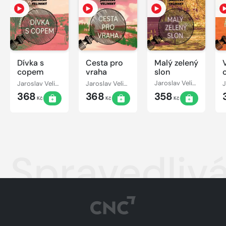
Dívka s
Cesta pro
Malý zelený
copem
vraha
slon
Jaroslav Velinský
Jaroslav Velinský
Jaroslav Velinský
368
368
358
Kč
Kč
Kč
Spravedlivá