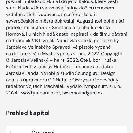
postřelil mladou dívku a kdo je to Kalous, který věští
smrt. Nade vším se vznášejí stíny zločinů mnohem
vzdálenějších. Dobovou atmosféru i kolorit
severočeského města dokreslují Augustinovi bohémští
přátelé, malíř Jozífek Smetana a sochařka Gréta
Hornová. I u nich hledá často inspiraci k dalšímu pátrání
nadporučík VB Dvořák. Nahrávka vznikla podle knihy
Jaroslava Velinského Spravedlivá pistole vydané
nakladatelstvím Mysterypress v roce 2022. Copyright
© Jaroslav Velinský – heirs, 2022. Čte Libor Hruška.
Režie a zvuk Vratislav Hubička. Technická redakce
Jaroslav Janda. Vyrobilo studio Soundguru. Design
obalu a úprava pro CD Natalie Oweyssi. Odpovědný
redaktor Vojtěch Machálek. Vydalo Tympanum, s. r. o.,
2024. www.tympanum.cz, www.soundguru.cz
Přehled kapitol
1
Část první