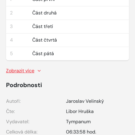
2
Část druhá
3
Část třetí
4
Část čtvrtá
5
Část pátá
Zobrazit více
Podrobnosti
Autoři:
Jaroslav Velinský
Čte:
Libor Hruška
Vydavatel:
Tympanum
Celková délka:
06:33:58 hod.