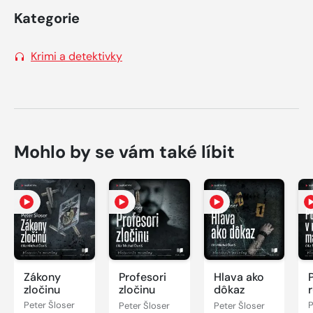
Kategorie
Krimi a detektivky
Mohlo by se vám také líbit
Zákony
Profesori
Hlava ako
zločinu
zločinu
dôkaz
Peter Šloser
Peter Šloser
Peter Šloser
P