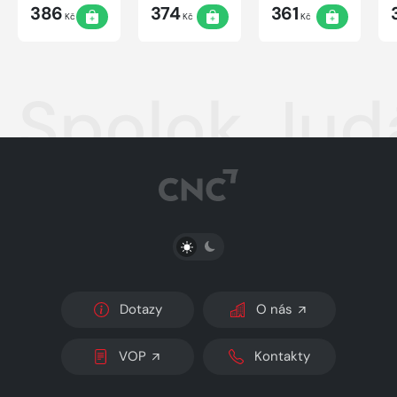
386
374
361
Kč
Kč
Kč
Spolok Jud
PŘEPNOUT SVĚTLÝ/TMAVÝ REŽIM
Dotazy
O nás
VOP
Kontakty