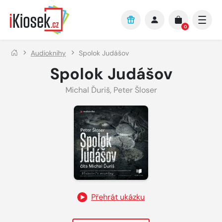
Přejít na hlavní obsah
0
Audioknihy
Spolok Judášov
Spolok Judášov
Michal Ďuriš
,
Peter Šloser
Přehrát ukázku