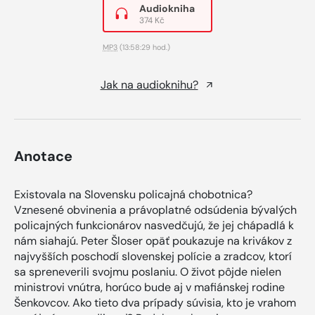
Audiokniha
374 Kč
MP3
(13:58:29 hod.)
Jak na audioknihu?
Anotace
Existovala na Slovensku policajná chobotnica?
Vznesené obvinenia a právoplatné odsúdenia bývalých
policajných funkcionárov nasvedčujú, že jej chápadlá k
nám siahajú. Peter Šloser opäť poukazuje na krivákov z
najvyšších poschodí slovenskej polície a zradcov, ktorí
sa spreneverili svojmu poslaniu. O život pôjde nielen
ministrovi vnútra, horúco bude aj v mafiánskej rodine
Šenkovcov. Ako tieto dva prípady súvisia, kto je vrahom