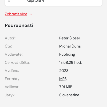
5
Kapitola 4
Zobrazit více
Podrobnosti
Autoři:
Peter Šloser
Čte:
Michal Ďuriš
Vydavatel:
Publixing
Celková délka:
13:58:29 hod.
Vydáno:
2023
Formáty:
MP3
Velikost:
791 MiB
Jazyk:
Slovenština