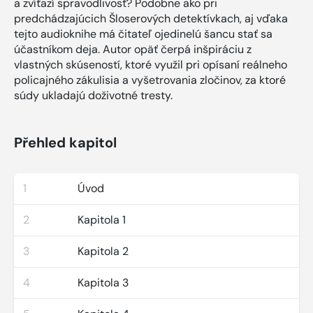
a zvíťazí spravodlivosť? Podobne ako pri
predchádzajúcich Šloserových detektívkach, aj vďaka
tejto audioknihe má čitateľ ojedinelú šancu stať sa
účastníkom deja. Autor opäť čerpá inšpiráciu z
vlastných skúseností, ktoré využil pri opísaní reálneho
policajného zákulisia a vyšetrovania zločinov, za ktoré
súdy ukladajú doživotné tresty.
Přehled kapitol
1
Úvod
2
Kapitola 1
3
Kapitola 2
4
Kapitola 3