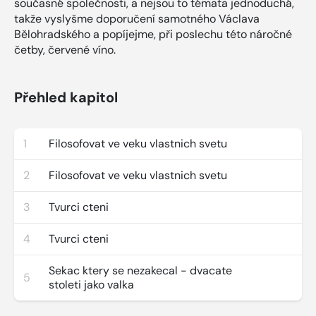
současné společnosti, a nejsou to témata jednoduchá,
takže vyslyšme doporučení samotného Václava
Bělohradského a popíjejme, při poslechu této náročné
četby, červené víno.
Přehled kapitol
1
Filosofovat ve veku vlastnich svetu
2
Filosofovat ve veku vlastnich svetu
3
Tvurci cteni
4
Tvurci cteni
Sekac ktery se nezakecal - dvacate
5
stoleti jako valka