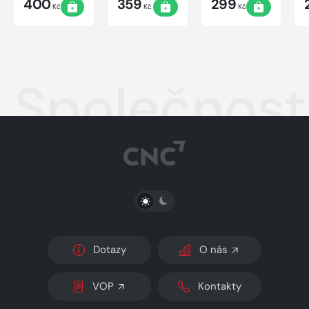
400
359
299
Kč
Kč
Kč
Společnost
PŘEPNOUT SVĚTLÝ/TMAVÝ REŽIM
Dotazy
O nás
VOP
Kontakty