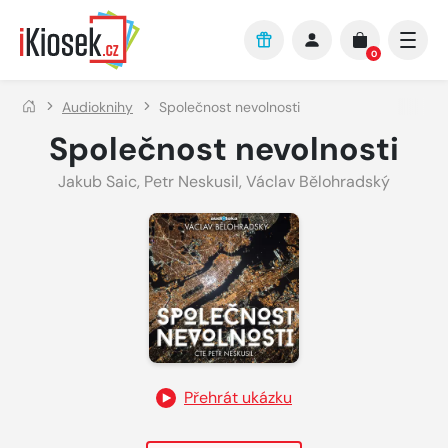
Přejít na hlavní obsah
0
Audioknihy
Společnost nevolnosti
Společnost nevolnosti
Jakub Saic
,
Petr Neskusil
,
Václav Bělohradský
Přehrát ukázku