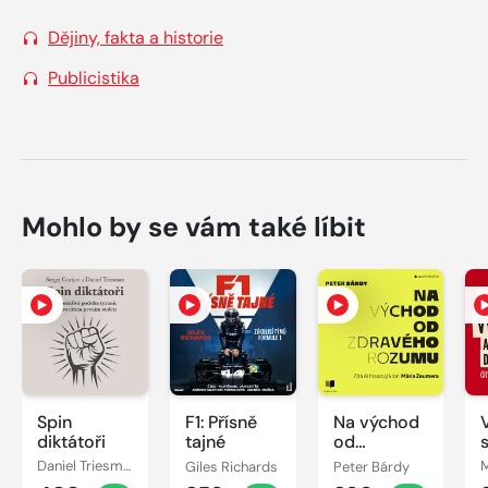
Dějiny, fakta a historie
Publicistika
Mohlo by se vám také líbit
Spin
F1: Přísně
Na východ
diktátoři
tajné
od
zdravého
Daniel Triesman, Sergej Gurijev
Giles Richards
Peter Bárdy
rozumu