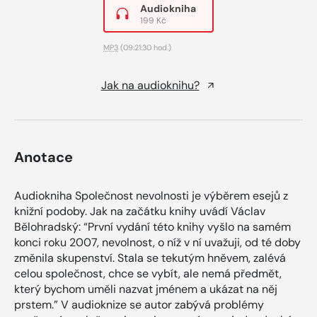
Audiokniha
199 Kč
MP3
(09:21:30 hod.)
Jak na audioknihu?
Anotace
Audiokniha Společnost nevolnosti je výběrem esejů z
knižní podoby. Jak na začátku knihy uvádí Václav
Bělohradský: “První vydání této knihy vyšlo na samém
konci roku 2007, nevolnost, o níž v ní uvažuji, od té doby
změnila skupenství. Stala se tekutým hněvem, zalévá
celou společnost, chce se vybít, ale nemá předmět,
který bychom uměli nazvat jménem a ukázat na něj
prstem.” V audioknize se autor zabývá problémy