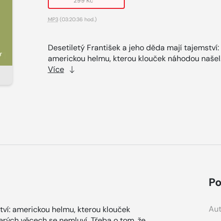
299 Kč
MP3
(03:20:36 hod.)
Desetiletý František a jeho děda mají tajemství:
americkou helmu, kterou klouček náhodou našel.
Více
Po
Aut
tví: americkou helmu, kterou klouček
erých věcech se nemluví. Třeba o tom, že