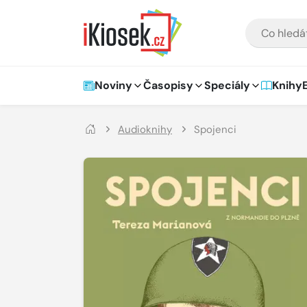
Přejít na hlavní obsah
VYHLEDÁVÁNÍ
Hlavní navigace
Noviny
Časopisy
Speciály
Knihy
Audioknihy
Spojenci