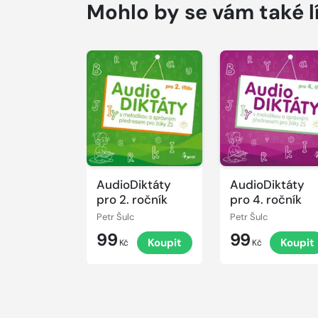
Mohlo by se vám také l
Přehrát
Přehrát
ukázku
ukázku
AudioDiktáty
AudioDiktáty
pro 2. ročník
pro 4. ročník
Petr Šulc
Petr Šulc
99
99
Koupit
Koupit
Kč
Kč