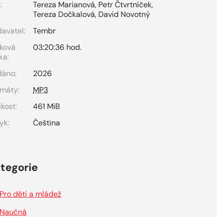
:
Tereza Marianová
,
Petr Čtvrtníček
,
Tereza Dočkalová
,
David Novotný
avatel:
Tembr
ková
03:20:36 hod.
ka:
dáno:
2026
máty:
MP3
ikost:
461 MiB
yk:
Čeština
tegorie
Pro děti a mládež
Naučná