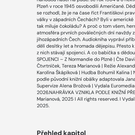
Plzeň v roce 1945 osvobodili Američané. Dě
se rozhodl, že je na čase říct Františkovi pr
války v západních Čechách? Byli v americké
tak miluje čokoládu? A proč o tom všem, he
atmosféra prvních poválečných dní navždy z
jihozápadních Čech. Audiokniha vypráví příbě
dělí desítky let a hromada dějepisu. Přesto k
z nich stávají spojenci. A co babička s děd
SPOJENCI – Z Normandie do Plzně | Čte Davi
Čtvrtníček, Tereza Marianová | Režie Alexand
Karolína Škápíková | Hudba Bohumil Kalina | 
podle původní knižní obálky adaptovala Jana
Supervize Alena Brožová | Vydala Euromedia 
2026.NAHRÁVKA VZNIKLA PODLE KNIŽNÍ PŘEDL
Marianová, 2025 I All rights reserved. I Vydal
2025.
Přehled kapitol