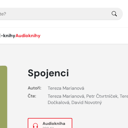
E-knihy
Audioknihy
Spojenci
Autoři:
Tereza Marianová
Čte:
Tereza Marianová
,
Petr Čtvrtníček
,
Ter
Dočkalová
,
David Novotný
Audiokniha