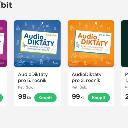
íbit
Přehrát
Přehrát
P
ukázku
ukázku
u
AudioDiktáty
AudioDiktáty
P
pro 5. ročník
pro 3. ročník
1
S
Petr Šulc
Petr Šulc
99
99
Koupit
Koupit
Kč
Kč