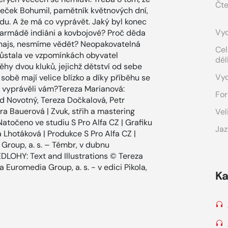
Čte
deček Bohumil, pamětník květnových dní,
avdu. A že má co vyprávět. Jaký byl konec
Vyd
 armádě indiáni a kovbojové? Proč děda
rnajs, nesmíme vědět? Neopakovatelná
Cel
ůstala ve vzpomínkách obyvatel
dél
hy dvou kluků, jejichž dětství od sebe
Vy
 sobě mají velice blízko a díky příběhu se
ou vyprávěli vám?Tereza Marianová:
For
d Novotný, Tereza Dočkalová, Petr
ra Bauerová | Zvuk, střih a mastering
Vel
Natočeno ve studiu S Pro Alfa CZ | Grafiku
Jaz
 Lhotáková | Produkce S Pro Alfa CZ |
Group, a. s. – Témbr, v dubnu
OHY: Text and Illustrations © Tereza
a Euromedia Group, a. s. - v edici Pikola,
Ka