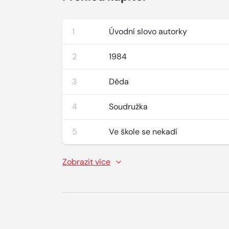
1
Úvodní slovo autorky
2
1984
3
Děda
4
Soudružka
5
Ve škole se nekadí
Zobrazit více