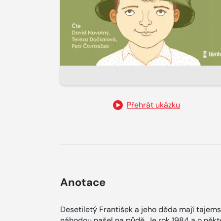
Přehrát ukázku
Anotace
Desetiletý František a jeho děda mají tajems
náhodou našel na půdě. Je rok 1984 a o někt