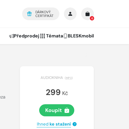
DÁRKOVÝ
CERTIFIKÁT
0
Předprodej
Témata
BLESKmobil
AUDIOKNIHA
(
MP3
)
299
Kč
eza
Koupit
Ihned
ke stažení
?