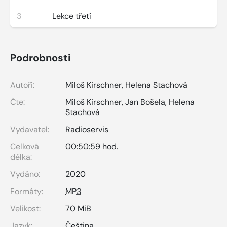
3
Lekce třetí
Podrobnosti
Autoři:
Miloš Kirschner
,
Helena Stachová
Čte:
Miloš Kirschner
,
Jan Bošela
,
Helena
Stachová
Vydavatel:
Radioservis
Celková
00:50:59 hod.
délka:
Vydáno:
2020
Formáty:
MP3
Velikost:
70 MiB
Jazyk:
Čeština