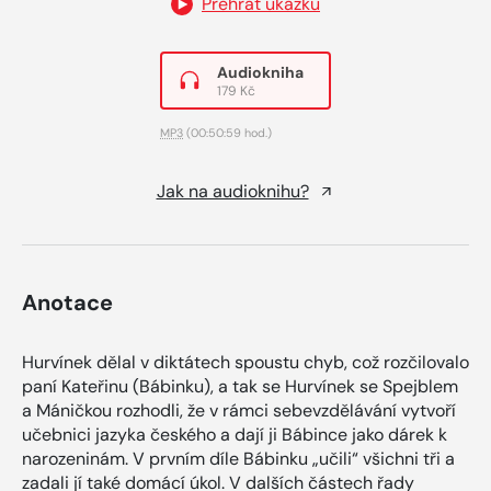
Přehrát ukázku
Audiokniha
179 Kč
MP3
(00:50:59 hod.)
Jak na audioknihu?
Anotace
Hurvínek dělal v diktátech spoustu chyb, což rozčilovalo
paní Kateřinu (Bábinku), a tak se Hurvínek se Spejblem
a Máničkou rozhodli, že v rámci sebevzdělávání vytvoří
učebnici jazyka českého a dají ji Bábince jako dárek k
narozeninám. V prvním díle Bábinku „učili“ všichni tři a
zadali jí také domácí úkol. V dalších částech řady