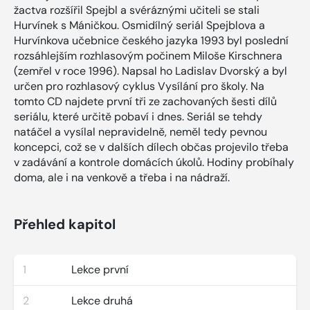
žactva rozšířil Spejbl a svéráznými učiteli se stali
Hurvínek s Máničkou. Osmidílný seriál Spejblova a
Hurvínkova učebnice českého jazyka 1993 byl poslední
rozsáhlejším rozhlasovým počinem Miloše Kirschnera
(zemřel v roce 1996). Napsal ho Ladislav Dvorský a byl
určen pro rozhlasový cyklus Vysílání pro školy. Na
tomto CD najdete první tři ze zachovaných šesti dílů
seriálu, které určitě pobaví i dnes. Seriál se tehdy
natáčel a vysílal nepravidelně, neměl tedy pevnou
koncepci, což se v dalších dílech občas projevilo třeba
v zadávání a kontrole domácích úkolů. Hodiny probíhaly
doma, ale i na venkově a třeba i na nádraží.
Přehled kapitol
1
Lekce první
2
Lekce druhá