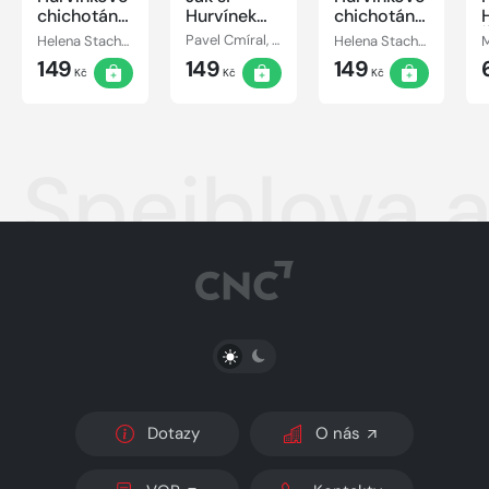
chichotání
Hurvínek
chichotání
2
Máničku
3
Helena Stachová
Pavel Cmíral, Helena Stachová
Helena Stachová
našel
149
149
149
Kč
Kč
Kč
Spejblova 
PŘEPNOUT SVĚTLÝ/TMAVÝ REŽIM
Dotazy
O nás