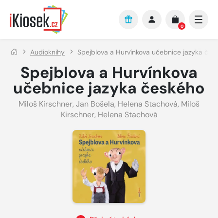
Přejít na hlavní obsah
0
Audioknihy
Spejblova a Hurvínkova učebnice jazyka čes
Spejblova a Hurvínkova
učebnice jazyka českého
Miloš Kirschner
,
Jan Bošela
,
Helena Stachová
,
Miloš
Kirschner
,
Helena Stachová