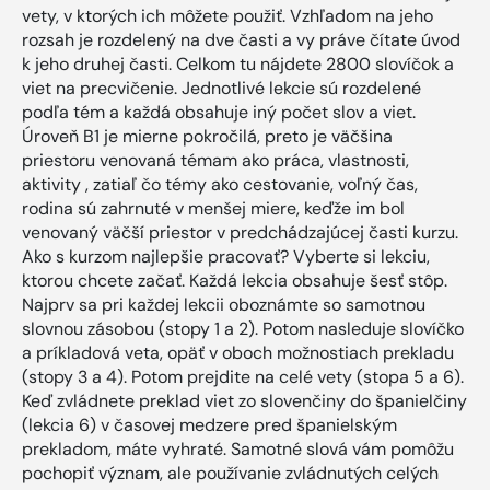
vety, v ktorých ich môžete použiť. Vzhľadom na jeho
rozsah je rozdelený na dve časti a vy práve čítate úvod
k jeho druhej časti. Celkom tu nájdete 2800 slovíčok a
viet na precvičenie. Jednotlivé lekcie sú rozdelené
podľa tém a každá obsahuje iný počet slov a viet.
Úroveň B1 je mierne pokročilá, preto je väčšina
priestoru venovaná témam ako práca, vlastnosti,
aktivity , zatiaľ čo témy ako cestovanie, voľný čas,
rodina sú zahrnuté v menšej miere, keďže im bol
venovaný väčší priestor v predchádzajúcej časti kurzu.
Ako s kurzom najlepšie pracovať? Vyberte si lekciu,
ktorou chcete začať. Každá lekcia obsahuje šesť stôp.
Najprv sa pri každej lekcii oboznámte so samotnou
slovnou zásobou (stopy 1 a 2). Potom nasleduje slovíčko
a príkladová veta, opäť v oboch možnostiach prekladu
(stopy 3 a 4). Potom prejdite na celé vety (stopa 5 a 6).
Keď zvládnete preklad viet zo slovenčiny do španielčiny
(lekcia 6) v časovej medzere pred španielským
prekladom, máte vyhraté. Samotné slová vám pomôžu
pochopiť význam, ale používanie zvládnutých celých