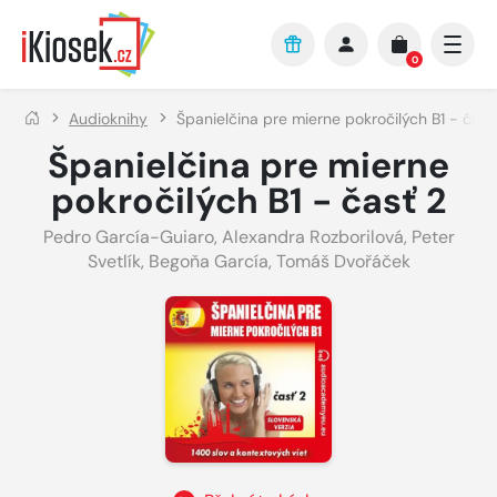
Přejít na hlavní obsah
0
Audioknihy
Španielčina pre mierne pokročilých B1 - časť
Španielčina pre mierne
pokročilých B1 - časť 2
Pedro García-Guiaro
,
Alexandra Rozborilová
,
Peter
Svetlík
,
Begoňa García
,
Tomáš Dvořáček