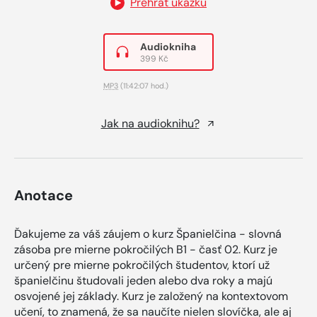
Přehrát ukázku
Audiokniha
399 Kč
MP3
(11:42:07 hod.)
Jak na audioknihu?
Anotace
Ďakujeme za váš záujem o kurz Španielčina - slovná
zásoba pre mierne pokročilých B1 - časť 02. Kurz je
určený pre mierne pokročilých študentov, ktorí už
španielčinu študovali jeden alebo dva roky a majú
osvojené jej základy. Kurz je založený na kontextovom
učení, to znamená, že sa naučíte nielen slovíčka, ale aj