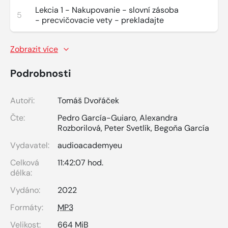
Lekcia 1 - Nakupovanie - slovní zásoba
5
- precvičovacie vety - prekladajte
Zobrazit více
Podrobnosti
Autoři:
Tomáš Dvořáček
Čte:
Pedro García-Guiaro
,
Alexandra
Rozborilová
,
Peter Svetlík
,
Begoňa García
Vydavatel:
audioacademyeu
Celková
11:42:07 hod.
délka:
Vydáno:
2022
Formáty:
MP3
Velikost:
664 MiB