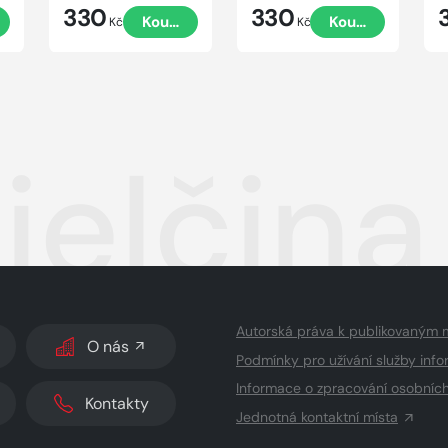
330
330
t
Koupit
Koupit
Kč
Kč
elčina
Autorská práva k publikovaným 
O nás
Podmínky pro užívání služby info
Informace o zpracování osobníc
Kontakty
Jednotná kontaktní místa