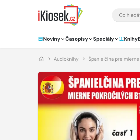
Přejít na hlavní obsah
VYHLEDÁVÁNÍ
Hlavní navigace
Noviny
Časopisy
Speciály
Knihy
Audioknihy
Španielčina pre mierne 