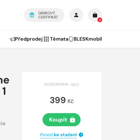
DÁRKOVÝ
CERTIFIKÁT
0
Předprodej
Témata
BLESKmobil
ne
AUDIOKNIHA
(
MP3
)
 1
399
Kč
Koupit
cía
Ihned
ke stažení
?