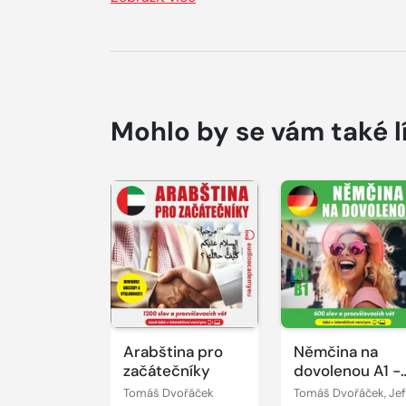
Mohlo by se vám také l
Přehrát
Přehrát
ukázku
ukázku
Arabština pro
Němčina na
začátečníky
dovolenou A1 -
B1
Tomáš Dvořáček