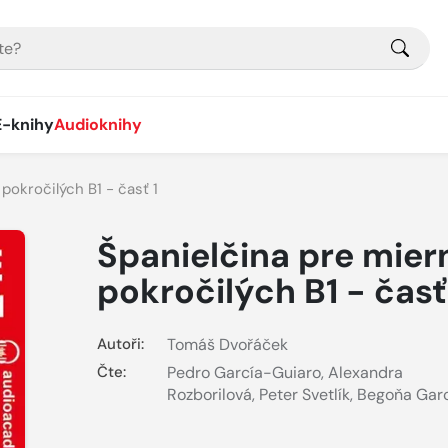
E-knihy
Audioknihy
pokročilých B1 - časť 1
Španielčina pre mier
pokročilých B1 - časť
Autoři:
Tomáš Dvořáček
Čte:
Pedro García-Guiaro
,
Alexandra
Rozborilová
,
Peter Svetlík
,
Begoňa Gar