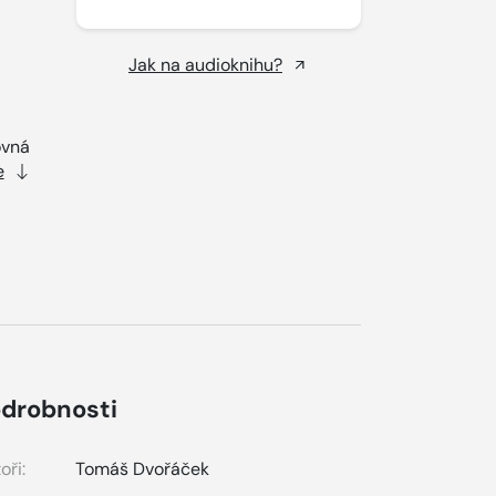
Jak na audioknihu?
ovná
e
drobnosti
oři:
Tomáš Dvořáček