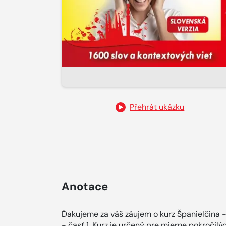
Přehrát ukázku
Anotace
Ďakujeme za váš záujem o kurz Španielčina -
- časť 1. Kurz je určený pre mierne pokročilý