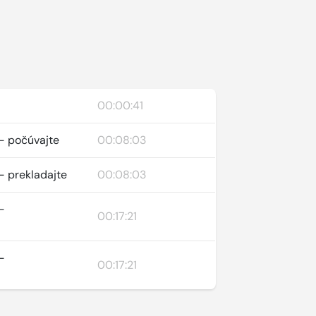
00:00:41
a - počúvajte
00:08:03
 - prekladajte
00:08:03
 -
00:17:21
 -
00:17:21