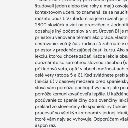
študovali jeden alebo dva roky a majú osvojen
kontextovom učení, to znamená, že sa naučíte 
môžete použiť. Vzhľadom na jeho rozsah je r
2800 slovíčok a viet na precvičenie. Jednotl
obsahuje iný počet slov a viet. Úroveň B1 je 
priestoru venovaná témam ako práca, vlastnost
cestovanie, voľný čas, rodina sú zahrnuté v
priestor v predchádzajúcej časti kurzu. Ako 
lekciu, ktorou chcete začať. Každá lekcia obsa
oboznámte so samotnou slovnou zásobou (sto
príkladová veta, opäť v oboch možnostiach p
celé vety (stopa 5 a 6). Keď zvládnete prekl
(lekcia 6) v časovej medzere pred španiels
slová vám pomôžu pochopiť význam, ale použ
pomôže komunikovať oveľa lepšie. U každého 
počúvanie zo španielčiny do slovenčiny lekcie
preklad zo slovenčiny do španielčiny (lekcie 
pracovať so všetkými stopami v jednej lekci
ktoré vám najviac vyhovuje. Odporúčam však 
aspoň raz.