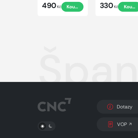
490
330
Koupit
Koupi
Kč
Kč
Špani
Dotazy
PŘEPNOUT SVĚTLÝ/TMAVÝ REŽIM
VOP