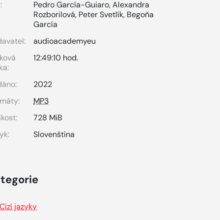
:
Pedro García-Guiaro
,
Alexandra
Rozborilová
,
Peter Svetlík
,
Begoňa
García
avatel:
audioacademyeu
ková
12:49:10 hod.
ka:
dáno:
2022
máty:
MP3
ikost:
728 MiB
yk:
Slovenština
tegorie
Cizí jazyky