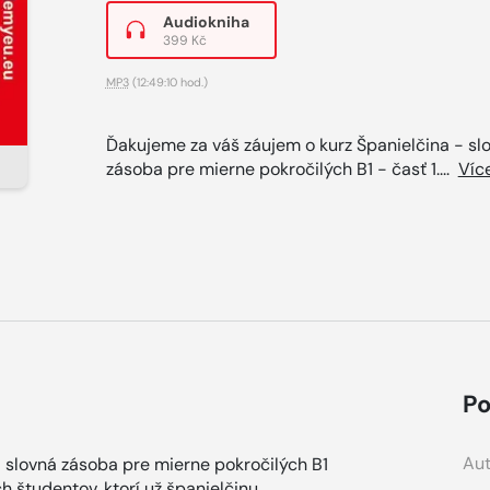
Audiokniha
399 Kč
MP3
(12:49:10 hod.)
Ďakujeme za váš záujem o kurz Španielčina - sl
zásoba pre mierne pokročilých B1 - časť 1....
Víc
Po
Aut
 slovná zásoba pre mierne pokročilých B1
ch študentov, ktorí už španielčinu