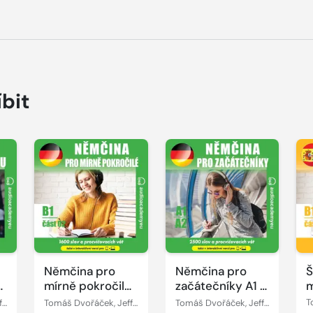
íbit
Přehrát
Přehrát
P
ukázku
ukázku
u
Němčina pro
Němčina pro
Š
mírně pokročilé
začátečníky A1 -
m
B1, část 2
A2
B
Tomáš Dvořáček, Jeff Short, Kateřina Dvořáčková, Alena Sasínová
Tomáš Dvořáček, Jeff Short, Kateřina Dvořáčková, Alena Sasínová
Tomáš Dvořáček, Jeff Short, Kateřina Dvořáčková, Alena Sasínová