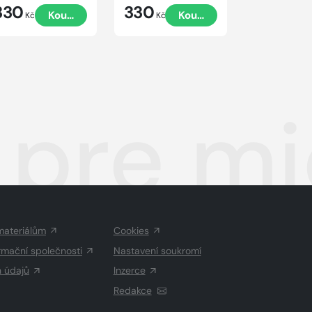
330
330
330
Koupit
Koupit
Kč
Kč
Kč
 pre mi
materiálům
Cookies
rmační společnosti
Nastavení soukromí
h údajů
Inzerce
Redakce