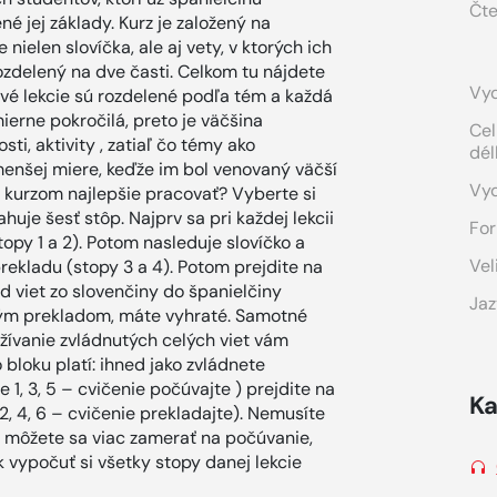
Čte
é jej základy. Kurz je založený na
nielen slovíčka, ale aj vety, v ktorých ich
ozdelený na dve časti. Celkom tu nájdete
Vyd
ivé lekcie sú rozdelené podľa tém a každá
mierne pokročilá, preto je väčšina
Cel
i, aktivity , zatiaľ čo témy ako
dél
 menšej miere, keďže im bol venovaný väčší
Vy
s kurzom najlepšie pracovať? Vyberte si
huje šesť stôp. Najprv sa pri každej lekcii
For
py 1 a 2). Potom nasleduje slovíčko a
Vel
rekladu (stopy 3 a 4). Potom prejdite na
ad viet zo slovenčiny do španielčiny
Jaz
kým prekladom, máte vyhraté. Samotné
ívanie zvládnutých celých viet vám
bloku platí: ihned jako zvládnete
 1, 3, 5 – cvičenie počúvajte ) prejdite na
Ka
2, 4, 6 – cvičenie prekladajte). Nemusíte
i, môžete sa viac zamerať na počúvanie,
vypočuť si všetky stopy danej lekcie