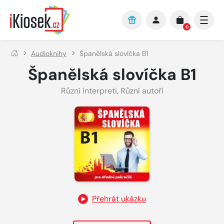
Přejít na hlavní obsah
0
Audioknihy
Španělská slovíčka B1
Španělská slovíčka B1
Různí interpreti
,
Různí autoři
Přehrát ukázku