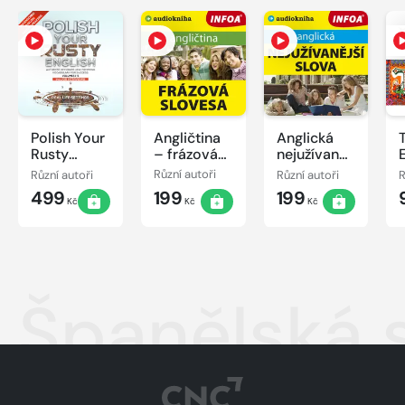
Polish Your
Angličtina
Anglická
T
Rusty
– frázová
nejužívanější
English
slovesa
slova
Různí autoři
Různí autoři
Různí autoři
R
499
199
199
Kč
Kč
Kč
Španělská s