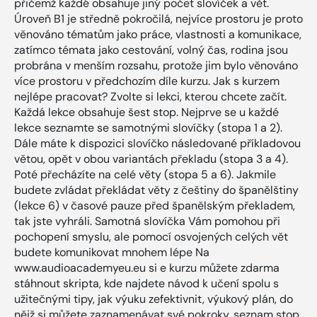
přičemž každé obsahuje jiný počet slovíček a vět.
Úroveň B1 je středně pokročilá, nejvíce prostoru je proto
věnováno tématům jako práce, vlastnosti a komunikace,
zatímco témata jako cestování, volný čas, rodina jsou
probrána v menším rozsahu, protože jim bylo věnováno
více prostoru v předchozím díle kurzu. Jak s kurzem
nejlépe pracovat? Zvolte si lekci, kterou chcete začít.
Každá lekce obsahuje šest stop. Nejprve se u každé
lekce seznamte se samotnými slovíčky (stopa 1 a 2).
Dále máte k dispozici slovíčko následované příkladovou
větou, opět v obou variantách překladu (stopa 3 a 4).
Poté přecházíte na celé věty (stopa 5 a 6). Jakmile
budete zvládat překládat věty z češtiny do španělštiny
(lekce 6) v časové pauze před španělským překladem,
tak jste vyhráli. Samotná slovíčka Vám pomohou při
pochopení smyslu, ale pomocí osvojených celých vět
budete komunikovat mnohem lépe Na
www.audioacademyeu.eu si e kurzu můžete zdarma
stáhnout skripta, kde najdete návod k učení spolu s
užitečnými tipy, jak výuku zefektivnit, výukový plán, do
nějž si můžete zaznamenávat své pokroky, seznam stop