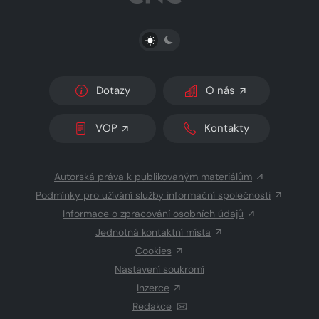
PŘEPNOUT SVĚTLÝ/TMAVÝ REŽIM
Dotazy
O nás
VOP
Kontakty
Autorská práva k publikovaným materiálům
Podmínky pro užívání služby informační společnosti
Informace o zpracování osobních údajů
Jednotná kontaktní místa
Cookies
Nastavení soukromí
Inzerce
Redakce