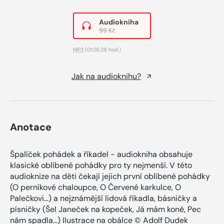
Audiokniha
99 Kč
MP3
(01:26:28 hod.)
Jak na audioknihu?
Anotace
Špalíček pohádek a říkadel - audiokniha obsahuje
klasické oblíbené pohádky pro ty nejmenší. V této
audioknize na děti čekají jejich první oblíbené pohádky
(O perníkové chaloupce, O Červené karkulce, O
Palečkovi…) a nejznámější lidová říkadla, básničky a
písničky (Šel Janeček na kopeček, Já mám koně, Pec
nám spadla…) Ilustrace na obálce © Adolf Dudek