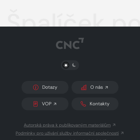
Špalíček po
PŘEPNOUT SVĚTLÝ/TMAVÝ REŽIM
Dotazy
O nás
VOP
Kontakty
Autorská práva k publikovaným materiálům
Podmínky pro užívání služby informační společnosti