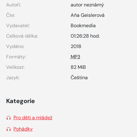
Autoři:
autor neznámý
Čte:
Aňa Geislerová
Vydavatel:
Bookmedia
Celková délka:
01:26:28 hod.
Vydáno:
2018
Formáty:
MP3
Velikost:
82 MiB
Jazyk:
Čeština
Kategorie
Pro děti a mládež
Pohádky