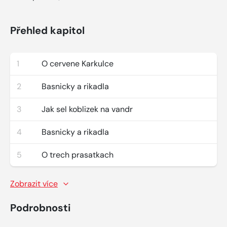
Přehled kapitol
1
O cervene Karkulce
2
Basnicky a rikadla
3
Jak sel koblizek na vandr
4
Basnicky a rikadla
5
O trech prasatkach
Zobrazit více
Podrobnosti