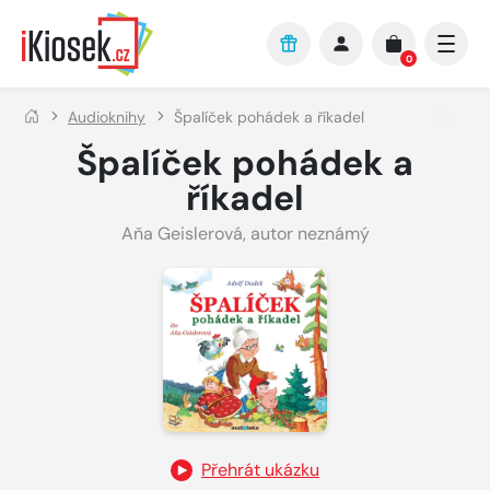
Přejít na hlavní obsah
0
Audioknihy
Špalíček pohádek a říkadel
Špalíček pohádek a
říkadel
Aňa Geislerová
,
autor neznámý
Přehrát ukázku