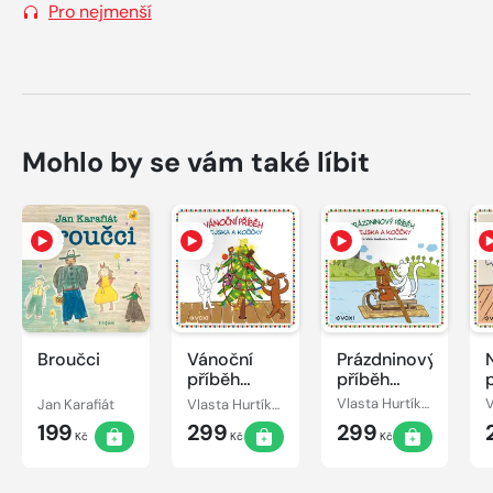
Pro nejmenší
Mohlo by se vám také líbit
Broučci
Vánoční
Prázdninový
příběh
příběh
pejska a
pejska a
Jan Karafiát
Vlasta Hurtíková
Vlasta Hurtíková
kočičky
kočičky
199
299
299
Kč
Kč
Kč