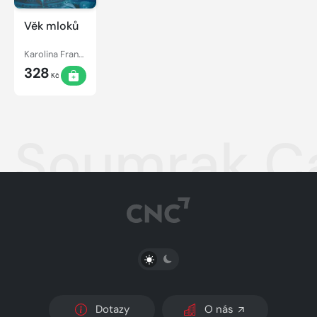
Věk mloků
Karolina Francová
328
Kč
Soumrak C
PŘEPNOUT SVĚTLÝ/TMAVÝ REŽIM
Dotazy
O nás