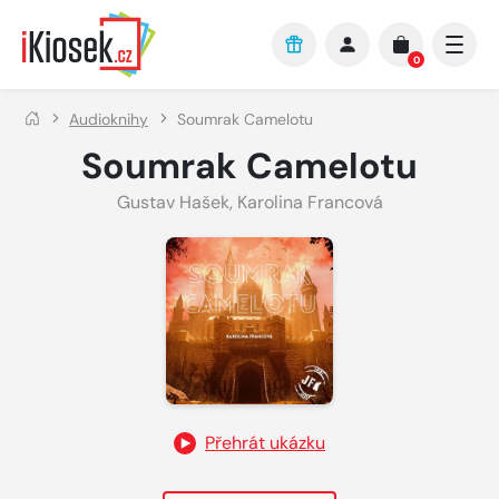
Přejít na hlavní obsah
0
Audioknihy
Soumrak Camelotu
Soumrak Camelotu
Gustav Hašek
,
Karolina Francová
Přehrát ukázku