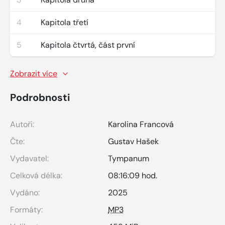
4
Kapitola třetí
5
Kapitola čtvrtá, část první
Zobrazit více
Podrobnosti
Autoři:
Karolina Francová
Čte:
Gustav Hašek
Vydavatel:
Tympanum
Celková délka:
08:16:09 hod.
Vydáno:
2025
Formáty:
MP3