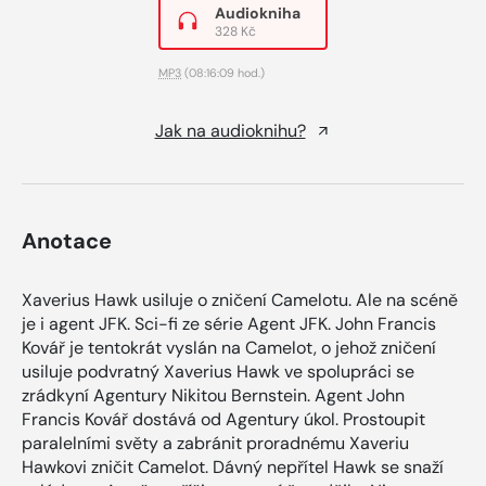
Audiokniha
328 Kč
MP3
(08:16:09 hod.)
Jak na audioknihu?
Anotace
Xaverius Hawk usiluje o zničení Camelotu. Ale na scéně
je i agent JFK. Sci-fi ze série Agent JFK. John Francis
Kovář je tentokrát vyslán na Camelot, o jehož zničení
usiluje podvratný Xaverius Hawk ve spolupráci se
zrádkyní Agentury Nikitou Bernstein. Agent John
Francis Kovář dostává od Agentury úkol. Prostoupit
paralelními světy a zabránit proradnému Xaveriu
Hawkovi zničit Camelot. Dávný nepřítel Hawk se snaží