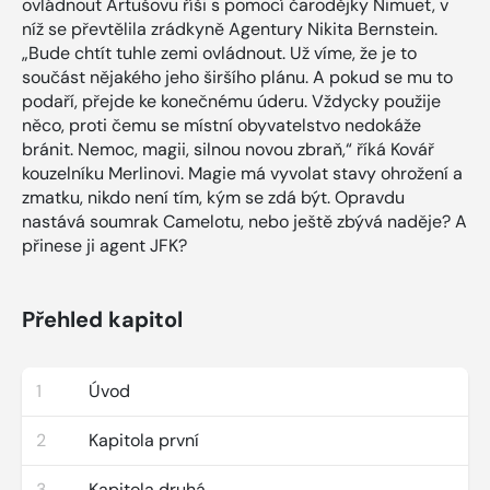
ovládnout Artušovu říši s pomocí čarodějky Nimuet, v
níž se převtělila zrádkyně Agentury Nikita Bernstein.
„Bude chtít tuhle zemi ovládnout. Už víme, že je to
součást nějakého jeho širšího plánu. A pokud se mu to
podaří, přejde ke konečnému úderu. Vždycky použije
něco, proti čemu se místní obyvatelstvo nedokáže
bránit. Nemoc, magii, silnou novou zbraň,“ říká Kovář
kouzelníku Merlinovi. Magie má vyvolat stavy ohrožení a
zmatku, nikdo není tím, kým se zdá být. Opravdu
nastává soumrak Camelotu, nebo ještě zbývá naděje? A
přinese ji agent JFK?
Přehled kapitol
1
Úvod
2
Kapitola první
3
Kapitola druhá