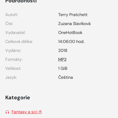
Podrobnosti
Autoři:
Terry Pratchett
Čte:
Zuzana Slavíková
Vydavatel:
OneHotBook
Celková délka:
14:06:00 hod.
Vydáno:
2018
Formáty:
MP3
Velikost:
1 GiB
Jazyk:
Čeština
Kategorie
Fantasy a sci-fi