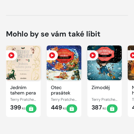
Mohlo by se vám také líbit
Jedním
Otec
Zimoděj
tahem pera
prasátek
Terry Pratchett
Terry Pratchett
Terry Pratchett
399
449
387
Kč
Kč
Kč