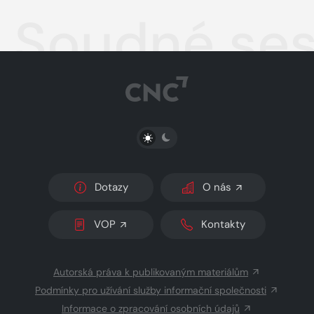
Soudné ses
PŘEPNOUT SVĚTLÝ/TMAVÝ REŽIM
Dotazy
O nás
VOP
Kontakty
Autorská práva k publikovaným materiálům
Podmínky pro užívání služby informační společnosti
Informace o zpracování osobních údajů