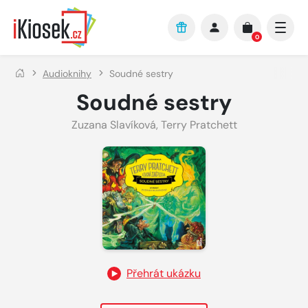
Přejít na hlavní obsah
0
Audioknihy
Soudné sestry
Soudné sestry
Zuzana Slavíková
,
Terry Pratchett
Přehrát ukázku