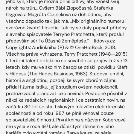
jeho syn, který je možná příliš citlivý, aby vznesl svůj
nárok na trůn… Ovšem Bábi Zlopočasná, Stařenka
Oggová a Magráta Česneková už dohlédnou, aby
všechno dopadlo tak, jak má. „Mix originálního humoru i
svérázné životní filozofie. Tak by se daly popsat příběhy
slavného spisovatele Terryho Pratchetta, který proslul
především sérií o Úžasné Zeměploše.“ - lidovky.cz
Copyrights: Audiokniha (P) & © OneHotBook, 2018.
Všechna práva vyhrazena. Terry Pratchett (1948—2015)
Literární talent britského spisovatele se projevil už ve 13
letech, kdy mu ve školním časopise otiskli povídku Kšeft
v Hádesu (The Hades Business, 1963). Studoval umění,
historii a angličtinu, později ke svým oborům zájmu
přidal i žurnalistiku, jejíž studium ovšem nedokončil,
protože začal pracovat jako novinář. Postupně působil v
několika redakcích regionálních i celostátních novin, na
začátku 80. let se stal tiskovým mluvčím elektrárenské
společnosti a od roku 1987 se plně věnoval pouze
spisovatelské činnosti. První kniha s názvem Kobercové
mu vyšla v roce 1971, ale důležitým zlomem v jeho
kariéře bylo vydání románu Barva kouzel ze série