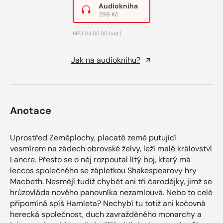
Audiokniha
299 Kč
MP3
(14:06:00 hod.)
Jak na audioknihu?
Anotace
Uprostřed Zeměplochy, placaté země putující
vesmírem na zádech obrovské želvy, leží malé království
Lancre. Přesto se o něj rozpoutal lítý boj, který má
leccos společného se zápletkou Shakespearovy hry
Macbeth. Nesmějí tudíž chybět ani tři čarodějky, jimž se
hrůzovláda nového panovníka nezamlouvá. Nebo to celé
připomíná spíš Hamleta? Nechybí tu totiž ani kočovná
herecká společnost, duch zavražděného monarchy a