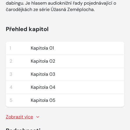
dabingu. Je hlasem audioknižní řady pojednávající o
čarodějkách ze série Úžasná Zeměplocha.
Přehled kapitol
1
Kapitola 01
2
Kapitola 02
3
Kapitola 03
4
Kapitola 04
5
Kapitola 05
Zobrazit více