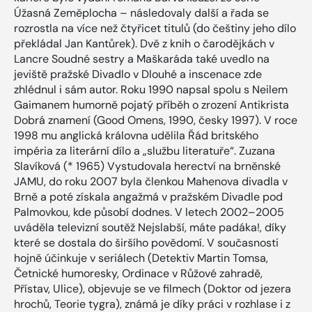
Úžasná Zeměplocha – následovaly další a řada se
rozrostla na více než čtyřicet titulů (do češtiny jeho dílo
překládal Jan Kantůrek). Dvě z knih o čarodějkách v
Lancre Soudné sestry a Maškaráda také uvedlo na
jeviště pražské Divadlo v Dlouhé a inscenace zde
zhlédnul i sám autor. Roku 1990 napsal spolu s Neilem
Gaimanem humorně pojatý příběh o zrození Antikrista
Dobrá znamení (Good Omens, 1990, česky 1997). V roce
1998 mu anglická královna udělila Řád britského
impéria za literární dílo a „službu literatuře“. Zuzana
Slavíková (* 1965) Vystudovala herectví na brněnské
JAMU, do roku 2007 byla členkou Mahenova divadla v
Brně a poté získala angažmá v pražském Divadle pod
Palmovkou, kde působí dodnes. V letech 2002–2005
uváděla televizní soutěž Nejslabší, máte padáka!, díky
které se dostala do širšího povědomí. V současnosti
hojně účinkuje v seriálech (Detektiv Martin Tomsa,
Četnické humoresky, Ordinace v Růžové zahradě,
Přístav, Ulice), objevuje se ve filmech (Doktor od jezera
hrochů, Teorie tygra), známá je díky práci v rozhlase i z