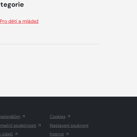
tegorie
Pro děti a mládež
materiálům
Cookies
rmační společnosti
Nastavení soukromí
h údajů
Inzerce