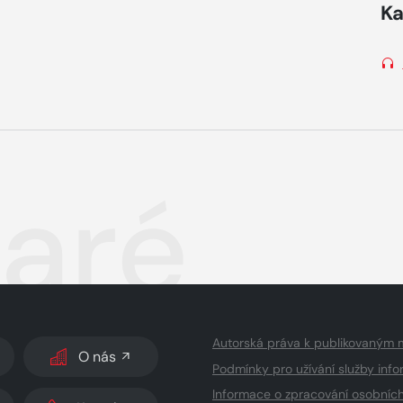
Ka
aré
Autorská práva k publikovaným 
O nás
Podmínky pro užívání služby info
Informace o zpracování osobníc