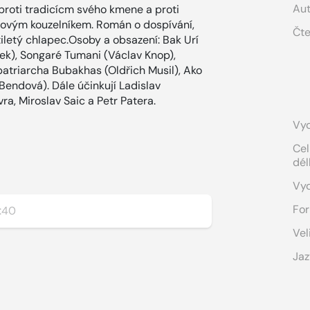
Aut
proti tradicícm svého kmene a proti
ým kouzelníkem. Román o dospívání,
Čte
tiletý chlapec.Osoby a obsazení: Bak Urí
šek), Songaré Tumani (Václav Knop),
patriarcha Bubakhas (Oldřich Musil), Ako
endová). Dále účinkují Ladislav
ra, Miroslav Saic a Petr Patera.
Vyd
Cel
dél
Vy
For
:40
Vel
Jaz