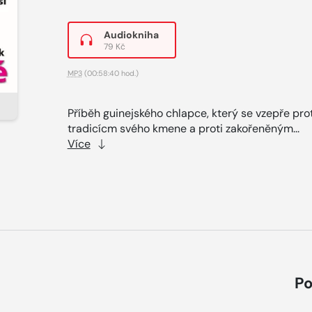
Audiokniha
79 Kč
MP3
(00:58:40 hod.)
Příběh guinejského chlapce, který se vzepře prot
tradicícm svého kmene a proti zakořeněným...
Více
Po