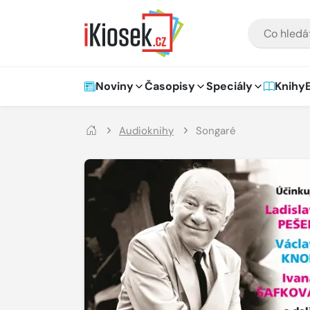
Přejít na hlavní obsah
VYHLEDÁVÁNÍ
Hlavní navigace
Noviny
Časopisy
Speciály
Knihy
Audioknihy
Songaré