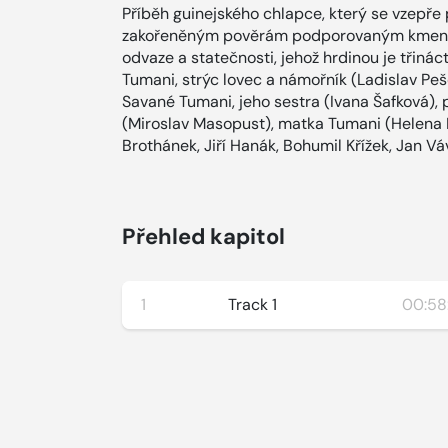
Příběh guinejského chlapce, který se vzepře 
zakořeněným pověrám podporovaným kmenov
odvaze a statečnosti, jehož hrdinou je třinác
Tumani, strýc lovec a námořník (Ladislav Pe
Savané Tumani, jeho sestra (Ivana Šafková), 
(Miroslav Masopust), matka Tumani (Helena B
Brothánek, Jiří Hanák, Bohumil Křížek, Jan Váv
Přehled kapitol
1
Track 1
00:58