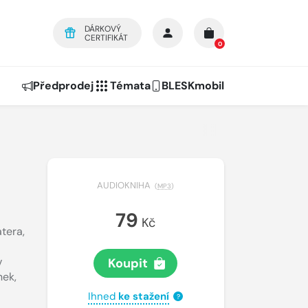
DÁRKOVÝ
CERTIFIKÁT
0
Předprodej
Témata
BLESKmobil
AUDIOKNIHA
(
MP3
)
79
Kč
atera
,
v
Koupit
nek
,
Ihned
ke stažení
?