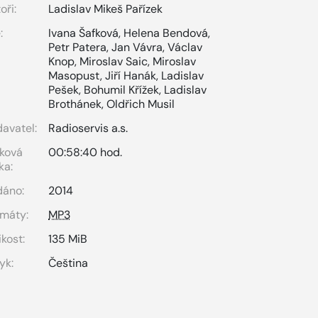
oři:
Ladislav Mikeš Pařízek
:
Ivana Šafková
,
Helena Bendová
,
Petr Patera
,
Jan Vávra
,
Václav
Knop
,
Miroslav Saic
,
Miroslav
Masopust
,
Jiří Hanák
,
Ladislav
Pešek
,
Bohumil Křížek
,
Ladislav
Brothánek
,
Oldřich Musil
avatel:
Radioservis a.s.
ková
00:58:40 hod.
ka:
dáno:
2014
máty:
MP3
ikost:
135 MiB
yk:
Čeština