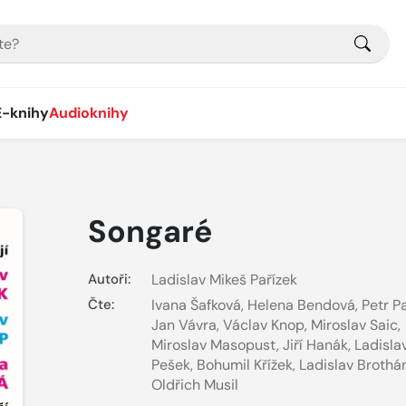
E-knihy
Audioknihy
Songaré
Autoři:
Ladislav Mikeš Pařízek
Čte:
Ivana Šafková
,
Helena Bendová
,
Petr P
Jan Vávra
,
Václav Knop
,
Miroslav Saic
,
Miroslav Masopust
,
Jiří Hanák
,
Ladisla
Pešek
,
Bohumil Křížek
,
Ladislav Brothá
Oldřich Musil