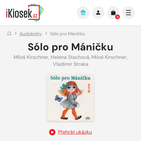
Přejít na hlavní obsah
0
Audioknihy
Sólo pro Máničku
Sólo pro Máničku
Miloš Kirschner
,
Helena Stachová
,
Miloš Kirschner
,
Vladimír Straka
Přehrát ukázku