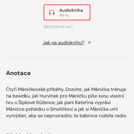
Audiokniha
99 Kč
MP3
(01:06:34 hod.)
Jak na audioknihu?
Anotace
Čtyři Máničkovské příběhy. Dozvíte, jak Mánička trénuje
na besídku, jak Hurvínek pro Máničku píše svou vlastní
hru o Šípkové Růžence, jak paní Kateřina vypráví
Máničce pohádku o Smolíčkovi a jak si Mánička umí
vymýšlet, aby se neprozradilo, že bábince rozbila radio.