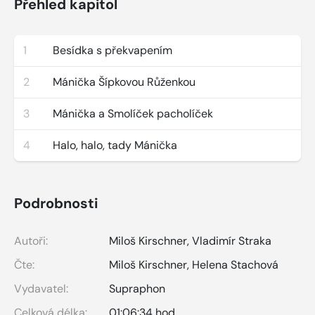
Přehled kapitol
1
Besídka s překvapením
2
Mánička Šípkovou Růženkou
3
Mánička a Smolíček pacholíček
4
Halo, halo, tady Mánička
Podrobnosti
Autoři:
Miloš Kirschner
,
Vladimír Straka
Čte:
Miloš Kirschner
,
Helena Stachová
Vydavatel:
Supraphon
Celková délka:
01:06:34 hod.