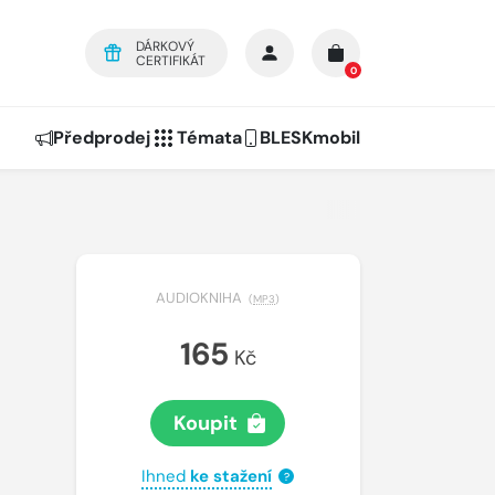
DÁRKOVÝ
CERTIFIKÁT
0
Předprodej
Témata
BLESKmobil
AUDIOKNIHA
(
MP3
)
165
Kč
Koupit
Ihned
ke stažení
?