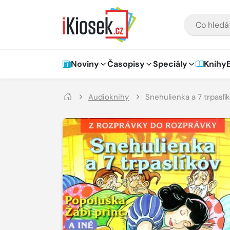
Přejít na hlavní obsah
VYHLEDÁVÁNÍ
Hlavní navigace
Noviny
Časopisy
Speciály
Knihy
Audioknihy
Snehulienka a 7 trpaslí