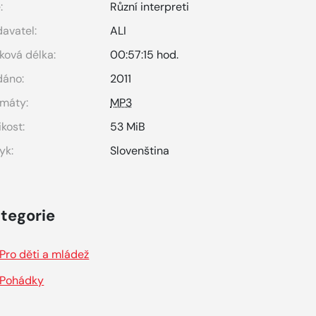
:
Různí interpreti
avatel:
ALI
ková délka:
00:57:15 hod.
dáno:
2011
máty:
MP3
ikost:
53 MiB
yk:
Slovenština
tegorie
Pro děti a mládež
Pohádky