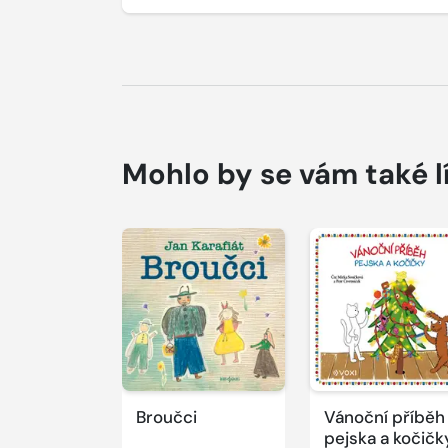
Mohlo by se vám také l
Přehrát
Přehrát
ukázku
ukázku
Broučci
Vánoční příběh
pejska a kočičk