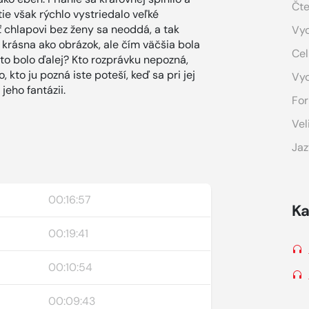
Čte
ie však rýchlo vystriedalo veľké
ť chlapovi bez ženy sa neoddá, a tak
Vyd
 krásna ako obrázok, ale čím väčšia bola
Cel
o to bolo ďalej? Kto rozprávku nepozná,
kto ju pozná iste poteší, keď sa pri jej
Vy
jeho fantázii.
For
Vel
Jaz
00:16:57
Ka
00:19:41
00:10:54
00:09:43