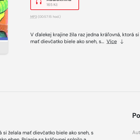
165 Kč
MP3
(00:57:15 hod.)
V ďalekej krajine žila raz jedna kráľovná, ktorá si
mať dievčatko biele ako sneh, s...
Více
Po
Aut
rá si želala mať dievčatko biele ako sneh, s
ko eben. Prianie sa kráľovnej splnilo a