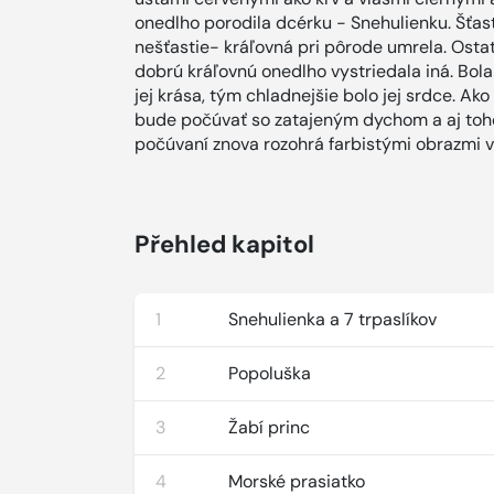
onedlho porodila dcérku - Snehulienku. Šťast
nešťastie- kráľovná pri pôrode umrela. Osta
dobrú kráľovnú onedlho vystriedala iná. Bola
jej krása, tým chladnejšie bolo jej srdce. Ak
bude počúvať so zatajeným dychom a aj toho, 
počúvaní znova rozohrá farbistými obrazmi v 
Přehled kapitol
1
Snehulienka a 7 trpaslíkov
2
Popoluška
3
Žabí princ
4
Morské prasiatko