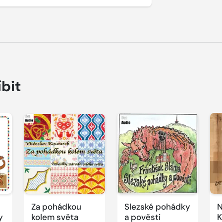
íbit
Přehrát
Přehrát
P
ukázku
ukázku
u
Za pohádkou
Slezské pohádky
N
y
kolem světa
a pověsti
K