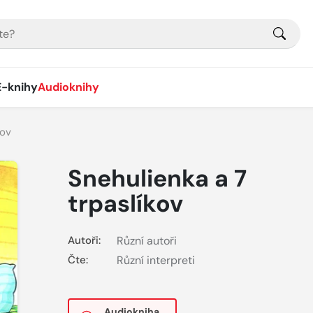
E-knihy
Audioknihy
kov
Snehulienka a 7
trpaslíkov
Autoři:
Různí autoři
Čte:
Různí interpreti
Audiokniha