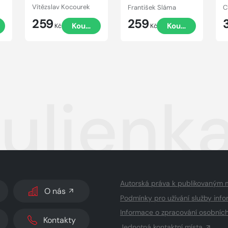
Vítězslav Kocourek
František Sláma
C
259
259
t
Koupit
Koupit
Kč
Kč
lienka
Autorská práva k publikovaným 
O nás
Podmínky pro užívání služby info
Informace o zpracování osobníc
Kontakty
Jednotná kontaktní místa