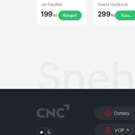
Jan Karafiát
Vlasta Hurtíková
199
299
Koupit
Koupi
Kč
Kč
Snehu
Dotazy
PŘEPNOUT SVĚTLÝ/TMAVÝ REŽIM
VOP