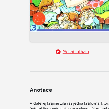
Přehrát ukázku
Anotace
V ďalekej krajine žila raz jedna kráľovná, kto
ústami červenými ako krv a vlasmi čiernymi a