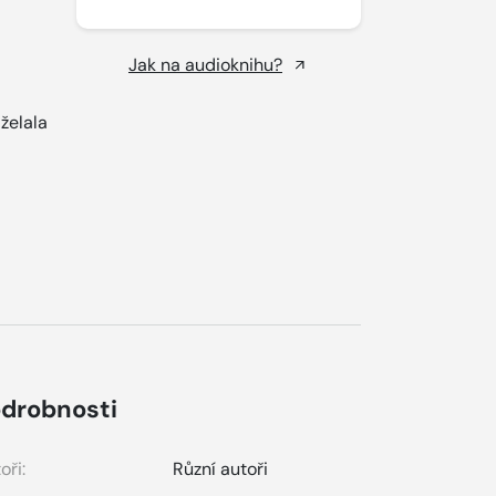
Jak na audioknihu?
 želala
drobnosti
oři:
Různí autoři