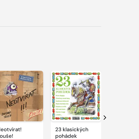
řehrát
kázku
Přehrát
Přehrát
ukázku
ukázku
Další
eotvírat!
23 klasických
Prorok, O 
ouše!
pohádek
zakletých