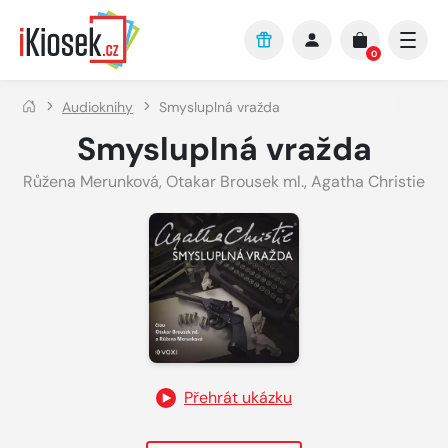
Přejít na hlavní obsah
0
Audioknihy
Smysluplná vražda
Smysluplná vražda
Růžena Merunková
,
Otakar Brousek ml.
,
Agatha Christie
Přehrát ukázku