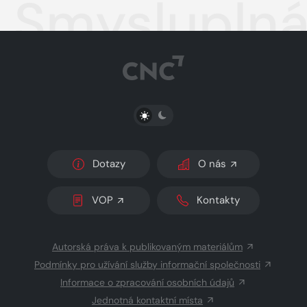
Smysluplná
PŘEPNOUT SVĚTLÝ/TMAVÝ REŽIM
Dotazy
O nás
VOP
Kontakty
Autorská práva k publikovaným materiálům
Podmínky pro užívání služby informační společnosti
Informace o zpracování osobních údajů
Jednotná kontaktní místa