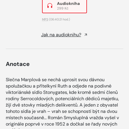
Audiokniha
299 Kč
MP3
(06:40:21 hod.)
Jak na audioknihu?
Anotace
Slečna Marplová se nechá uprosit svou dávnou
spolužačkou a přítelkyní Ruth a odjede na podivné
viktoriánské sídlo Stonygates, kde kromě sedmi členů
rodiny Serrocoldových, potenciálních dědiců majetku,
žijí dvě stovky mladých delikventů. A jeden z obyvatel
tohoto sídla je vrah – vrah se schopností být na dvou
místech současně… Román Smysluplná vražda vyšel v
originále poprvé v roce 1952 a dočkal se řady nových