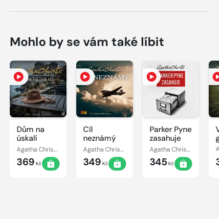
Mohlo by se vám také líbit
Dům na
Cíl
Parker Pyne
úskalí
neznámý
zasahuje
h
Agatha Christie
Agatha Christie
Agatha Christie
369
349
345
Kč
Kč
Kč