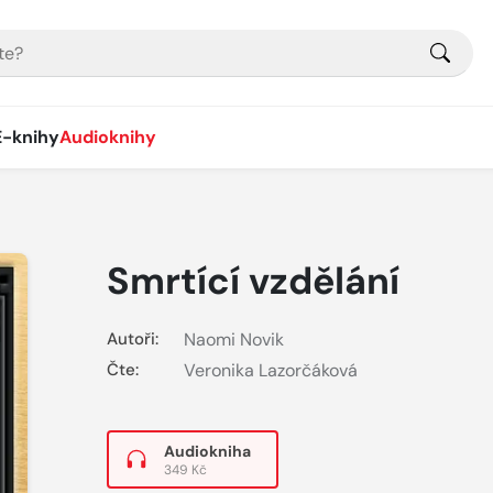
E-knihy
Audioknihy
Smrtící vzdělání
Autoři:
Naomi Novik
Čte:
Veronika Lazorčáková
Audiokniha
349 Kč