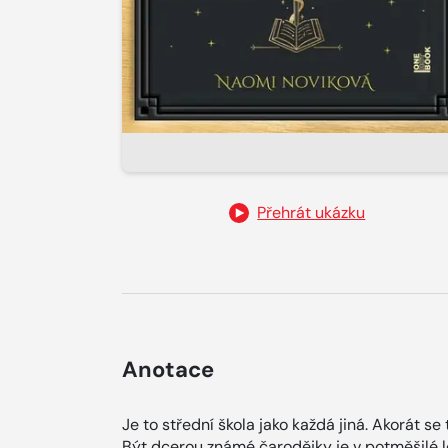
Přehrát ukázku
Anotace
Je to střední škola jako každá jiná. Akorát s
Být dcerou známé čarodějky je v potměšilé l