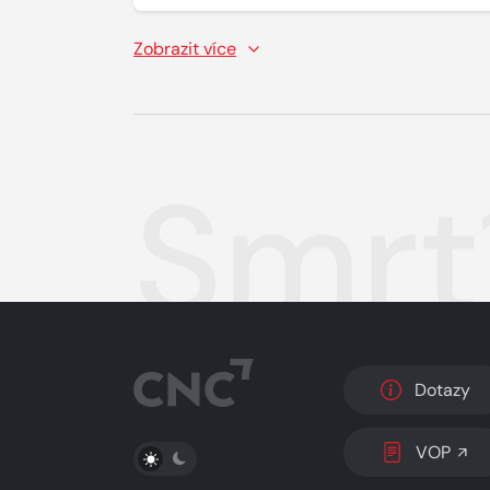
Zobrazit více
Smrtí
Dotazy
PŘEPNOUT SVĚTLÝ/TMAVÝ REŽIM
VOP