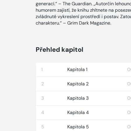
generací.“ – The Guardian. „Autorčin lehou
humorem zajistí, že knihu zhltnete na poseze
zvládnuté vykreslení prostředí i postav. Zato
charakteru.“ – Grim Dark Magazine.
Přehled kapitol
1
Kapitola 1
0
2
Kapitola 2
0
3
Kapitola 3
0
4
Kapitola 4
0
5
Kapitola 5
0