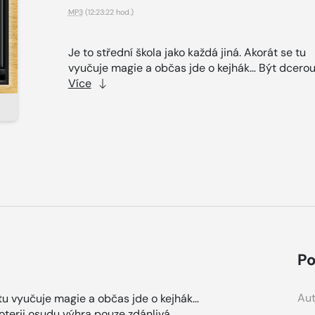
MP3
(12:23:22 hod.)
Je to střední škola jako každá jiná. Akorát se tu
vyučuje magie a občas jde o kejhák… Být dcerou.
Více
Po
Aut
e tu vyučuje magie a občas jde o kejhák…
oterii osudu výhra pouze zdánlivá.