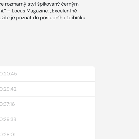
nce rozmarný styl špikovaný černým
ní.“ – Locus Magazine. „Excelentně
užíte je poznat do posledního ždibíčku
0:20:45
0:29:42
0:37:16
0:29:38
0:28:01