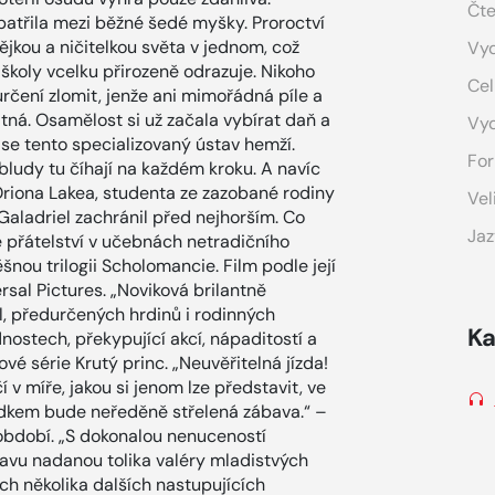
Čte
patřila mezi běžné šedé myšky. Proroctví
jkou a ničitelkou světa v jednom, což
Vyd
 školy vcelku přirozeně odrazuje. Nikoho
Cel
určení zlomit, jenže ani mimořádná píle a
atná. Osamělost si už začala vybírat daň a
Vy
ž se tento specializovaný ústav hemží.
For
obludy tu číhají na každém kroku. A navíc
riona Lakea, studenta ze zazobané rodiny
Vel
Galadriel zachránil před nejhorším. Co
Jaz
e přátelství v učebnách netradičního
šnou trilogii Scholomancie. Film podle její
sal Pictures. „Noviková brilantně
, předurčených hrdinů i rodinných
Ka
nostech, překypující akcí, nápaditostí a
vé série Krutý princ. „Neuvěřitelná jízda!
 v míře, jakou si jenom lze představit, ve
edkem bude neředěně střelená zábava.“ –
í období. „S dokonalou nenuceností
tavu nadanou tolika valéry mladistvých
ích několika dalších nastupujících