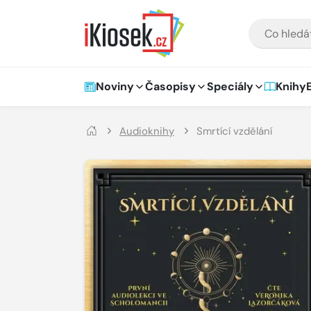
Přejít na hlavní obsah
VYHLEDÁVÁNÍ
Hlavní navigace
Noviny
Časopisy
Speciály
Knihy
Audioknihy
Smrtící vzdělání