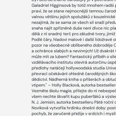
Galadriel Higginsová by totiž mnohem radši 
praví, že se stane nejmocnější temnou čarodě
valnou většinu jejích spolužáků z kouzelnické
nezajímá, že se sama ze všech sil snaží před
snaha najít spřízněné duše není dívce nic pl
dělá z ní snadný terč pro záludné tvory, jimi
Podlé čáry, hladoví malové i další lidožravé 
pozor na všeobecně oblíbeného dobroděje O
a ochránce slabých a nevinných! Už dvakrát 
může mít za lubem? Fantastický příběh o síl
vzdělávacího institutu otevírá autorčinu úspě
předlohy natáčejí hollywoodská studia Univer
převrací očekávání ohledně čarodějných škol
dědictví. Nádherná kniha o příšerách a oblud
vtipem." – Holly Blacková, autorka bestsellero
Vezměte školu magie, přilejte do ní nebezpečí
všem nechte škvařit kupu puberťáků a výsl
N. J. Jemisin, autorka bestselleru Páté ročn
Noviková vytvořila hrdinku dnešní doby: pos
pochyb, že zaručeně přežije v srdcích i mysl