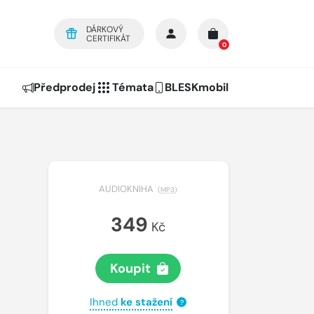
DÁRKOVÝ
CERTIFIKÁT
0
Předprodej
Témata
BLESKmobil
AUDIOKNIHA
(
MP3
)
349
Kč
Koupit
Ihned
ke stažení
?