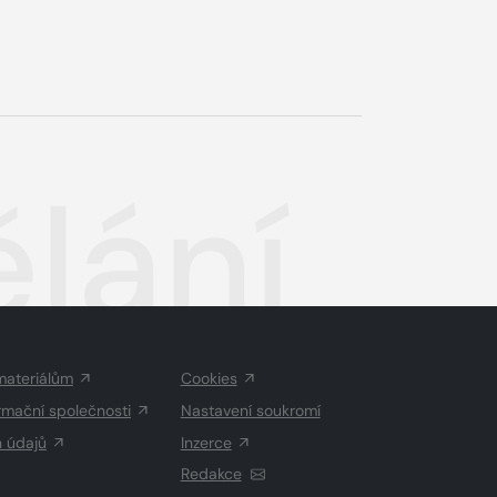
ělání
materiálům
Cookies
rmační společnosti
Nastavení soukromí
h údajů
Inzerce
Redakce