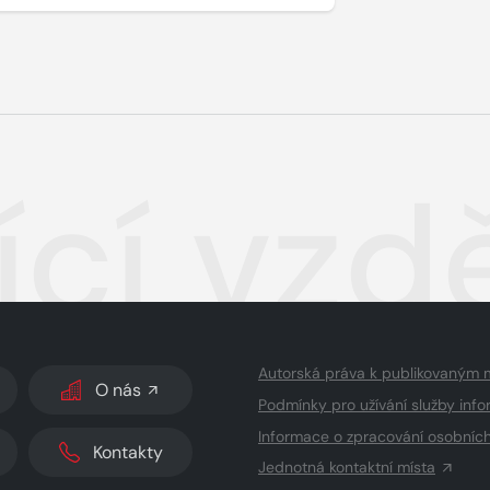
cí vzd
Autorská práva k publikovaným 
O nás
Podmínky pro užívání služby info
Informace o zpracování osobníc
Kontakty
Jednotná kontaktní místa