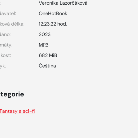
:
Veronika Lazorčáková
avatel:
OneHotBook
ková délka:
12:23:22 hod.
dáno:
2023
máty:
MP3
ikost:
682 MiB
yk:
Čeština
tegorie
Fantasy a sci-fi