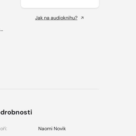
Jak na audioknihu?
..
drobnosti
oři:
Naomi Novik