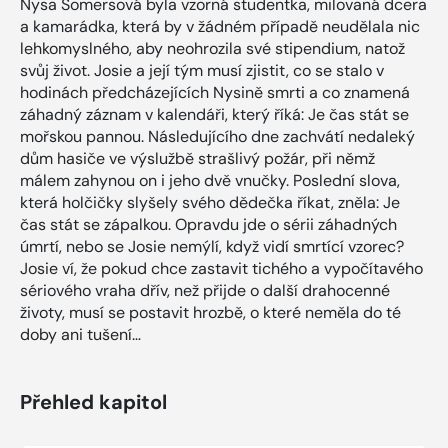
Nysa Somersová byla vzorná studentka, milovaná dcera
a kamarádka, která by v žádném případě neudělala nic
lehkomyslného, aby neohrozila své stipendium, natož
svůj život. Josie a její tým musí zjistit, co se stalo v
hodinách předcházejících Nysině smrti a co znamená
záhadný záznam v kalendáři, který říká: Je čas stát se
mořskou pannou. Následujícího dne zachvátí nedaleký
dům hasiče ve výslužbě strašlivý požár, při němž
málem zahynou on i jeho dvě vnučky. Poslední slova,
která holčičky slyšely svého dědečka říkat, zněla: Je
čas stát se zápalkou. Opravdu jde o sérii záhadných
úmrtí, nebo se Josie nemýlí, když vidí smrtící vzorec?
Josie ví, že pokud chce zastavit tichého a vypočítavého
sériového vraha dřív, než přijde o další drahocenné
životy, musí se postavit hrozbě, o které neměla do té
doby ani tušení…
Přehled kapitol