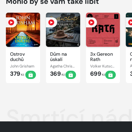
Mohlo by se vám také líbit
Ostrov
Dům na
3x Gereon
C
duchů
úskalí
Rath
John Grisham
Agatha Christie
Volker Kutscher
379
369
699
Kč
Kč
Kč
Smrtící ná