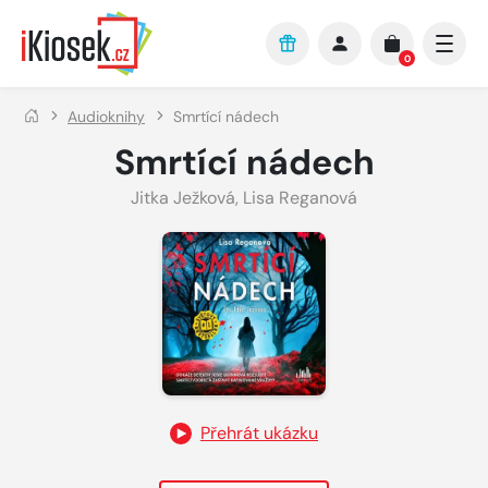
Přejít na hlavní obsah
0
Audioknihy
Smrtící nádech
Smrtící nádech
Jitka Ježková
,
Lisa Reganová
Přehrát ukázku