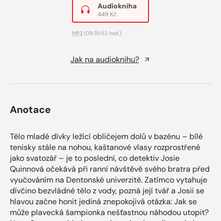
Audiokniha
449 Kč
MP3
(09:35:52 hod.)
Jak na audioknihu?
Anotace
Tělo mladé dívky ležící obličejem dolů v bazénu – bílé
tenisky stále na nohou, kaštanové vlasy rozprostřené
jako svatozář – je to poslední, co detektiv Josie
Quinnová očekává při ranní návštěvě svého bratra před
vyučováním na Dentonské univerzitě. Zatímco vytahuje
dívčino bezvládné tělo z vody, pozná její tvář a Josii se
hlavou začne honit jediná znepokojivá otázka: Jak se
může plavecká šampionka nešťastnou náhodou utopit?