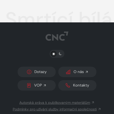
Smrtící bílá
PŘEPNOUT SVĚTLÝ/TMAVÝ REŽIM
Dotazy
O nás
VOP
Kontakty
Autorská práva k publikovaným materiálům
Podmínky pro užívání služby informační společnosti