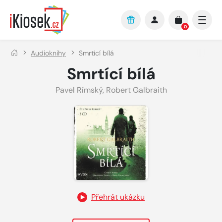
Přejít na hlavní obsah
0
Audioknihy
Smrtící bílá
Smrtící bílá
Pavel Rímský
,
Robert Galbraith
Přehrát ukázku