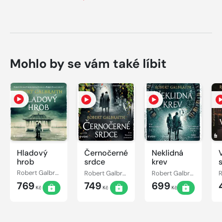
Mohlo by se vám také líbit
Hladový
Černočerné
Neklidná
hrob
srdce
krev
z
Robert Galbraith
Robert Galbraith
Robert Galbraith
769
749
699
Kč
Kč
Kč