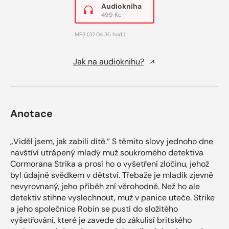
Audiokniha
499 Kč
MP3
(32:04:36 hod.)
Jak na audioknihu?
Anotace
„Viděl jsem, jak zabili dítě.“ S těmito slovy jednoho dne
navštíví utrápený mladý muž soukromého detektiva
Cormorana Strika a prosí ho o vyšetření zločinu, jehož
byl údajně svědkem v dětství. Třebaže je mladík zjevně
nevyrovnaný, jeho příběh zní věrohodně. Než ho ale
detektiv stihne vyslechnout, muž v panice uteče. Strike
a jeho společnice Robin se pustí do složitého
vyšetřování, které je zavede do zákulisí britského