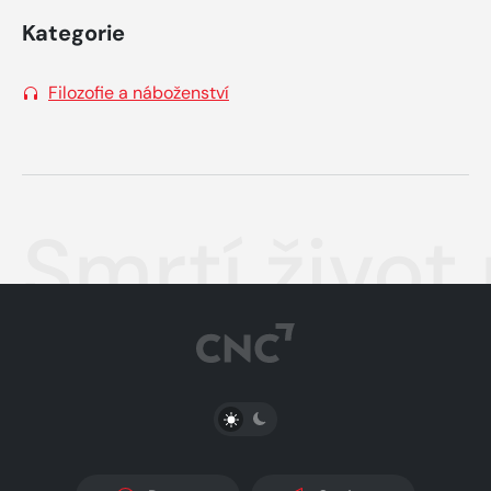
Kategorie
Filozofie a náboženství
Smrtí život
PŘEPNOUT SVĚTLÝ/TMAVÝ REŽIM