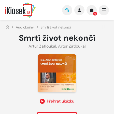
Přejít na hlavní obsah
0
Audioknihy
Smrtí život nekončí
Smrtí život nekončí
Artur Zatloukal
,
Artur Zatloukal
Přehrát ukázku