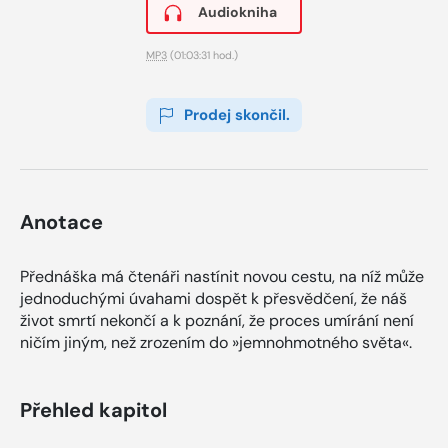
Audiokniha
MP3
(01:03:31 hod.)
Prodej skončil.
Anotace
Přednáška má čtenáři nastínit novou cestu, na níž může
jednoduchými úvahami dospět k přesvědčení, že náš
život smrtí nekončí a k poznání, že proces umírání není
ničím jiným, než zrozením do »jemnohmotného světa«.
Přehled kapitol