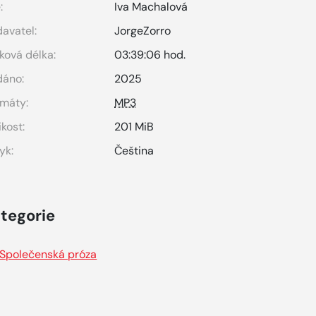
:
Iva Machalová
avatel:
JorgeZorro
ková délka:
03:39:06 hod.
dáno:
2025
máty:
MP3
ikost:
201 MiB
yk:
Čeština
tegorie
Společenská próza