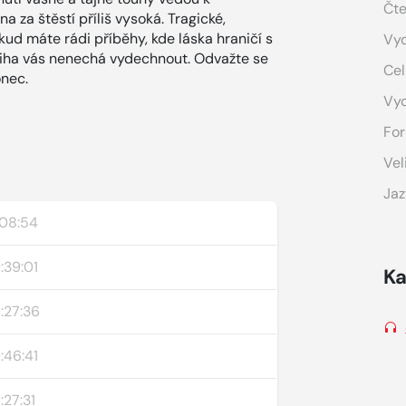
Čte
 za štěstí příliš vysoká. Tragické,
ud máte rádi příběhy, kde láska hraničí s
Vyd
kniha vás nenechá vydechnout. Odvažte se
Cel
onec.
Vy
For
Vel
Jaz
:08:54
:39:01
Ka
:27:36
:46:41
:27:31