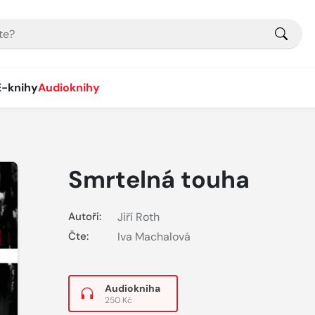
E-knihy
Audioknihy
Smrtelná touha
Autoři:
Jiří Roth
Čte:
Iva Machalová
Audiokniha
250 Kč