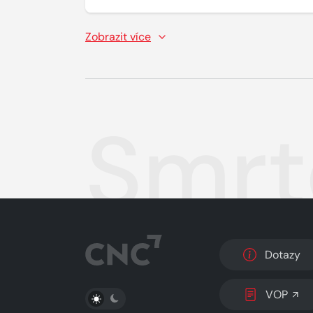
Zobrazit více
Smrt
Dotazy
PŘEPNOUT SVĚTLÝ/TMAVÝ REŽIM
VOP