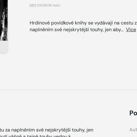
MP3
(03:39:06 hod.)
Hrdinové povídkové knihy se vydávají na cestu 
naplněním své nejskrytější touhy, jen aby...
Více
Po
Aut
u za naplněním své nejskrytější touhy, jen
anutí vášně a tajné touhy vedou k