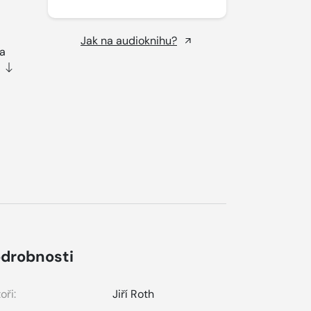
Jak na audioknihu?
za
drobnosti
oři:
Jiří Roth