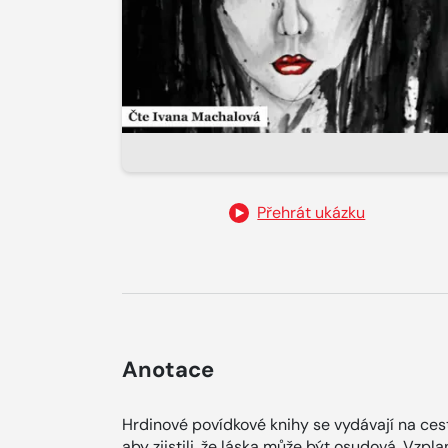
Přehrát ukázku
Anotace
Hrdinové povídkové knihy se vydávají na cest
aby zjistili, že láska může být osudová. Vzpl