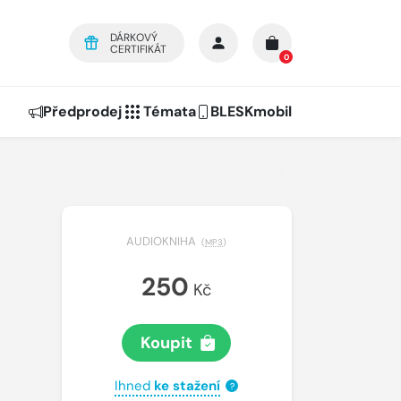
DÁRKOVÝ
CERTIFIKÁT
0
Předprodej
Témata
BLESKmobil
AUDIOKNIHA
(
MP3
)
250
Kč
Koupit
Ihned
ke stažení
?