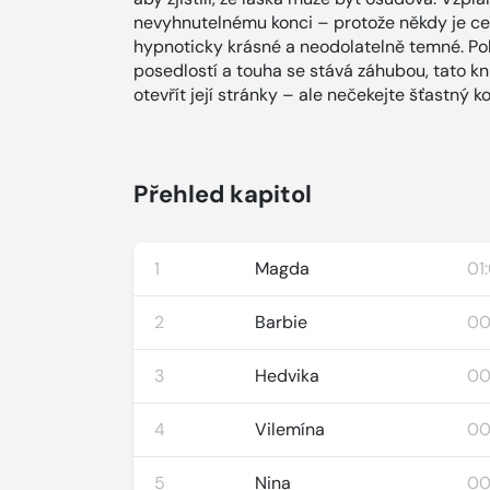
nevyhnutelnému konci – protože někdy je cena
hypnoticky krásné a neodolatelně temné. Pok
posedlostí a touha se stává záhubou, tato 
otevřít její stránky – ale nečekejte šťastný k
Přehled kapitol
1
Magda
01
2
Barbie
00
3
Hedvika
00
4
Vilemína
00
5
Nina
00