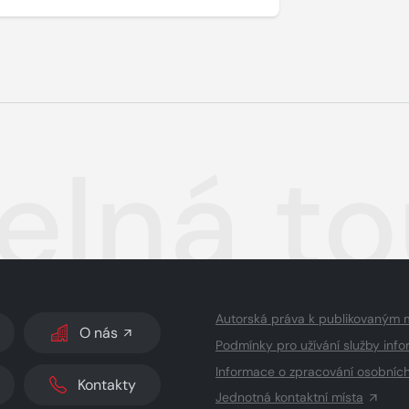
elná t
Autorská práva k publikovaným 
O nás
Podmínky pro užívání služby info
Informace o zpracování osobníc
Kontakty
Jednotná kontaktní místa