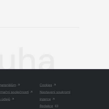
ouha
materiálům
Cookies
rmační společnosti
Nastavení soukromí
h údajů
Inzerce
Redakce