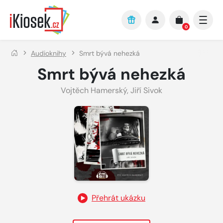
Přejít na hlavní obsah
0
Audioknihy
Smrt bývá nehezká
Smrt bývá nehezká
Vojtěch Hamerský
,
Jiří Sivok
Přehrát ukázku