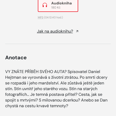
Audiokniha
180 Kč
MP3
(04:12:40 hod.)
Jak na audioknihu?
Anotace
VY ZNÁTE PŘÍBĚH SVÉHO AUTA? Spisovatel Daniel
Hejtman se vyrovnává s životní ztrátou. Po smrti dcery
se rozpadá i jeho manželství. Ale zůstává ještě jeden
stín. Stín uvnitř jeho starého vozu. Stín na starých
fotografiích… Je temná postava přítel? Cesta, jak se
spojit s mrtvými? S milovanou dcerkou? Anebo se Dan
chystá na cestu krvavé temnoty?