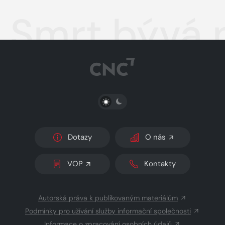
Smrt bývá 
PŘEPNOUT SVĚTLÝ/TMAVÝ REŽIM
Dotazy
O nás
VOP
Kontakty
Autorská práva k publikovaným materiálům
Podmínky pro užívání služby informační společnosti
Informace o zpracování osobních údajů