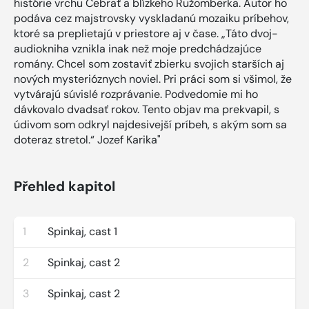
histórie vrchu Čebrať a blízkeho Ružomberka. Autor ho
podáva cez majstrovsky vyskladanú mozaiku príbehov,
ktoré sa preplietajú v priestore aj v čase. „Táto dvoj-
audiokniha vznikla inak než moje predchádzajúce
romány. Chcel som zostaviť zbierku svojich starších aj
nových mysterióznych noviel. Pri práci som si všimol, že
vytvárajú súvislé rozprávanie. Podvedomie mi ho
dávkovalo dvadsať rokov. Tento objav ma prekvapil, s
údivom som odkryl najdesivejší príbeh, s akým som sa
doteraz stretol.“ Jozef Karika"
Přehled kapitol
1
Spinkaj, cast 1
2
Spinkaj, cast 2
3
Spinkaj, cast 2