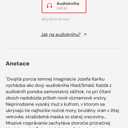
Audiokniha
249 Kč
MP3
(06:18:06 hod.)
Jak na audioknihu?
Anotace
"Dvojitá porcia temnej imaginácie Jozefa Kariku
vychádza ako dvoj-audiokniha Hlad/Smäd. Každá z
audiokníh ponúka samostatný zážitok, no pri čítaní
oboch nadobúda príbeh nové významové vrstvy.
Neprirodzene vysoký muž s kufrom, v ktorom sa
ukrývajú tie najhoršie nočné mory, brutálny vrah v žltej
vetrovke, strašidelná maska zo starej vrecoviny...
Mrazivé rozprávanie zachytáva storočie prízračnej