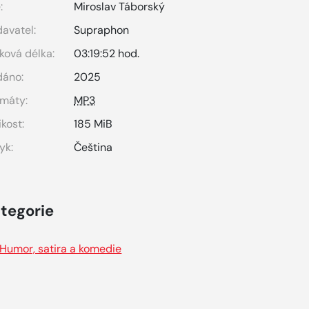
:
Miroslav Táborský
avatel:
Supraphon
ková délka:
03:19:52 hod.
dáno:
2025
máty:
MP3
ikost:
185 MiB
yk:
Čeština
tegorie
Humor, satira a komedie