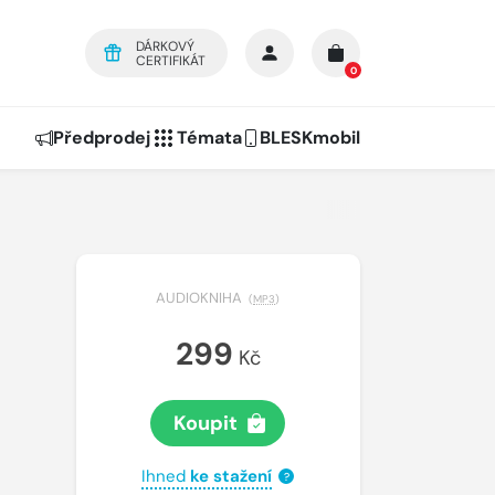
DÁRKOVÝ
CERTIFIKÁT
0
Předprodej
Témata
BLESKmobil
AUDIOKNIHA
(
MP3
)
299
Kč
Koupit
Ihned
ke stažení
?