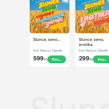
Přehrát
Přehrát
ukázku
ukázku
Slunce, seno...
Slunce, seno,
erotika
Petr Markov, Zdeněk Troška
Petr 
599
299
Koupit
Koupi
Kč
Kč