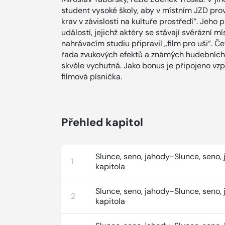
student vysoké školy, aby v místním JZD prov
krav v závislosti na kultuře prostředí“. Jeho
událostí, jejichž aktéry se stávají svérázní m
nahrávacím studiu připravil „film pro uši“. 
řada zvukových efektů a známých hudebních 
skvěle vychutná. Jako bonus je připojeno v
filmová písnička.
Přehled kapitol
Slunce, seno, jahody-Slunce, seno, 
1
kapitola
Slunce, seno, jahody-Slunce, seno, 
2
kapitola