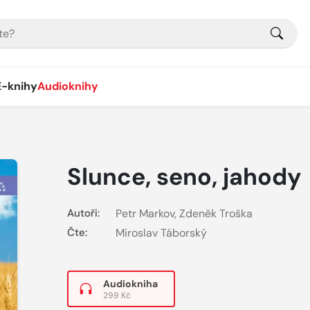
E-knihy
Audioknihy
Slunce, seno, jahody
Autoři:
Petr Markov
,
Zdeněk Troška
Čte:
Miroslav Táborský
Audiokniha
299 Kč