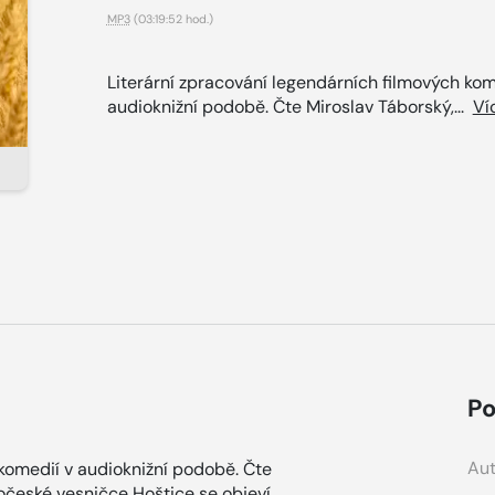
MP3
(03:19:52 hod.)
Literární zpracování legendárních filmových kom
audioknižní podobě. Čte Miroslav Táborský,...
Ví
Po
Aut
 komedií v audioknižní podobě. Čte
hočeské vesničce Hoštice se objeví