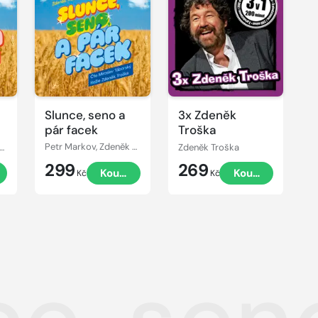
Přehrát
ukázku
Slunce, seno a
3x Zdeněk
pár facek
Troška
Markov, Zdeněk Troška
Petr Markov, Zdeněk Troška
Zdeněk Troška
299
269
t
Koupit
Koupit
Kč
Kč