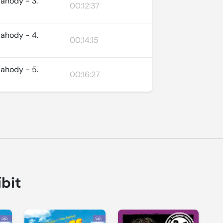
jahody - 3.
00:12:37
jahody - 4.
00:14:15
jahody - 5.
00:16:27
íbit