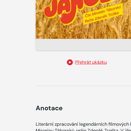
Přehrát ukázku
Anotace
Literární zpracování legendárních filmových
Miroslav Táborský, režie Zdeněk Troška. V ji