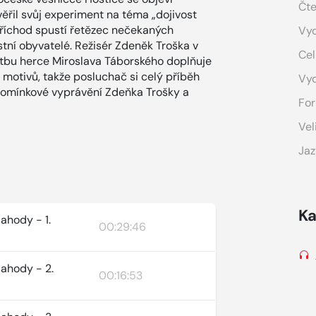
Čte
ěřil svůj experiment na téma „dojivost
 příchod spustí řetězec nečekaných
Vyd
ístní obyvatelé. Režisér Zdeněk Troška v
Cel
Četbu herce Miroslava Táborského doplňuje
motivů, takže posluchač si celý příběh
Vy
zpomínkové vyprávění Zdeňka Trošky a
For
Vel
Jaz
Ka
jahody - 1.
00:29:46
jahody - 2.
00:16:53