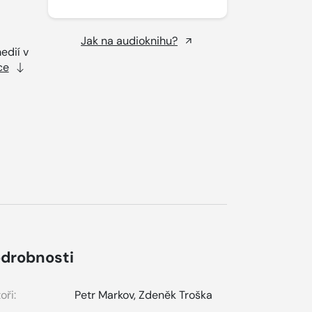
Jak na audioknihu?
edií v
ce
drobnosti
oři:
Petr Markov
,
Zdeněk Troška