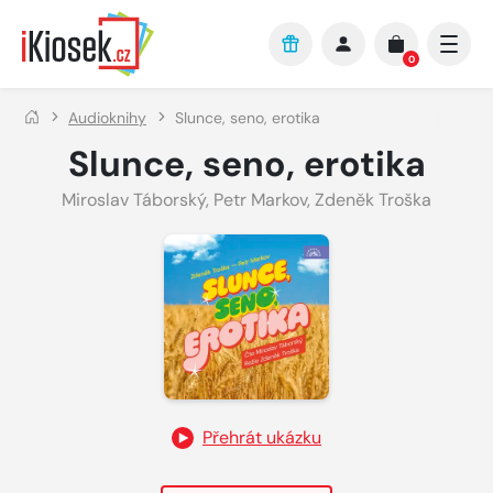
Přejít na hlavní obsah
0
Audioknihy
Slunce, seno, erotika
Slunce, seno, erotika
Miroslav Táborský
,
Petr Markov
,
Zdeněk Troška
Přehrát ukázku