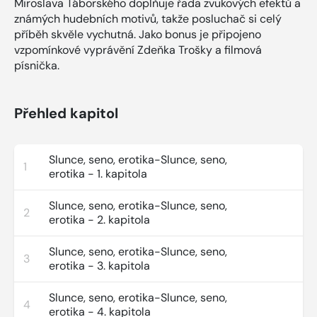
Miroslava Táborského doplňuje řada zvukových efektů a
známých hudebních motivů, takže posluchač si celý
příběh skvěle vychutná. Jako bonus je připojeno
vzpomínkové vyprávění Zdeňka Trošky a filmová
písnička.
Přehled kapitol
Slunce, seno, erotika-Slunce, seno,
1
erotika - 1. kapitola
Slunce, seno, erotika-Slunce, seno,
2
erotika - 2. kapitola
Slunce, seno, erotika-Slunce, seno,
3
erotika - 3. kapitola
Slunce, seno, erotika-Slunce, seno,
4
erotika - 4. kapitola