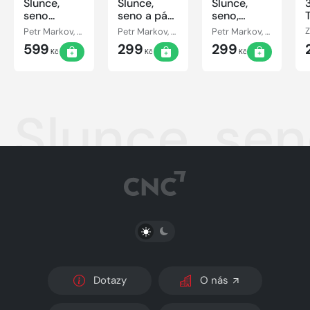
Slunce,
Slunce,
Slunce,
seno...
seno a pár
seno,
facek
jahody
Petr Markov, Zdeněk Troška
Petr Markov, Zdeněk Troška
Petr Markov, Zdeněk Troška
Z
599
299
299
Kč
Kč
Kč
Slunce, sen
PŘEPNOUT SVĚTLÝ/TMAVÝ REŽIM
Dotazy
O nás