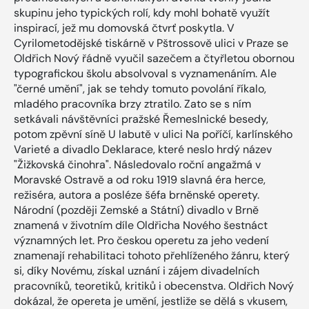
skupinu jeho typických rolí, kdy mohl bohatě využít
inspirací, jež mu domovská čtvrť poskytla. V
Cyrilometodějské tiskárně v Pštrossově ulici v Praze se
Oldřich Nový řádně vyučil sazečem a čtyřletou obornou
typografickou školu absolvoval s vyznamenáním. Ale
"černé umění", jak se tehdy tomuto povolání říkalo,
mladého pracovníka brzy ztratilo. Zato se s ním
setkávali návštěvníci pražské Řemeslnické besedy,
potom zpěvní síně U labutě v ulici Na poříčí, karlínského
Varieté a divadlo Deklarace, které neslo hrdý název
"Žižkovská činohra". Následovalo roční angažmá v
Moravské Ostravě a od roku 1919 slavná éra herce,
režiséra, autora a posléze šéfa brněnské operety.
Národní (později Zemské a Státní) divadlo v Brně
znamená v životním díle Oldřicha Nového šestnáct
významných let. Pro českou operetu za jeho vedení
znamenají rehabilitaci tohoto přehlíženého žánru, který
si, díky Novému, získal uznání i zájem divadelních
pracovníků, teoretiků, kritiků i obecenstva. Oldřich Nový
dokázal, že opereta je umění, jestliže se dělá s vkusem,