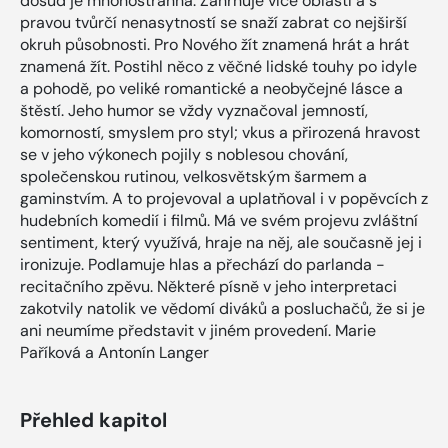
dosud je mnohostranná. Zahrnuje více oblastí a s
pravou tvůrčí nenasytností se snaží zabrat co nejširší
okruh působnosti. Pro Nového žít znamená hrát a hrát
znamená žít. Postihl něco z věčné lidské touhy po idyle
a pohodě, po veliké romantické a neobyčejné lásce a
štěstí. Jeho humor se vždy vyznačoval jemností,
komorností, smyslem pro styl; vkus a přirozená hravost
se v jeho výkonech pojily s noblesou chování,
společenskou rutinou, velkosvětským šarmem a
gaminstvím. A to projevoval a uplatňoval i v popěvcích z
hudebních komedií i filmů. Má ve svém projevu zvláštní
sentiment, který využívá, hraje na něj, ale současně jej i
ironizuje. Podlamuje hlas a přechází do parlanda -
recitačního zpěvu. Některé písně v jeho interpretaci
zakotvily natolik ve vědomí diváků a posluchačů, že si je
ani neumíme představit v jiném provedení. Marie
Paříková a Antonín Langer
Přehled kapitol