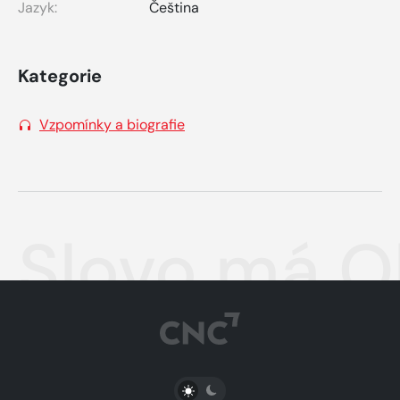
Jazyk:
Čeština
Kategorie
Vzpomínky a biografie
Slovo má O
PŘEPNOUT SVĚTLÝ/TMAVÝ REŽIM