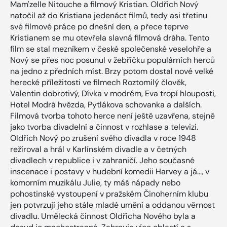
Mam'zelle Nitouche a filmový Kristian. Oldřich Nový
natočil až do Kristiana jedenáct filmů, tedy asi třetinu
své filmové práce po dnešní den, a přece teprve
Kristianem se mu otevřela slavná filmová dráha. Tento
film se stal mezníkem v české společenské veselohře a
Nový se přes noc posunul v žebříčku populárních herců
na jedno z předních míst. Brzy potom dostal nové velké
herecké příležitosti ve filmech Roztomilý člověk,
Valentin dobrotivý, Dívka v modrém, Eva tropí hlouposti,
Hotel Modrá hvězda, Pytlákova schovanka a dalších.
Filmová tvorba tohoto herce není ještě uzavřena, stejně
jako tvorba divadelní a činnost v rozhlase a televizi.
Oldřich Nový po zrušení svého divadla v roce 1948
režíroval a hrál v Karlínském divadle a v četných
divadlech v republice i v zahraničí. Jeho současné
inscenace i postavy v hudební komedii Harvey a já..., v
komorním muzikálu Julie, ty máš nápady nebo
pohostinské vystoupení v pražském Činoherním klubu
jen potvrzují jeho stále mladé umění a oddanou věrnost
divadlu. Umělecká činnost Oldřicha Nového byla a