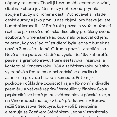
nápady, talentem. Zbavil ji bezduchého extemporování,
dbal na kulturu jevištní mluvy i přirozené, plynulé
spojení hudby s činoherní částí. Vychovával si mladé
české autory a jako první u nás objevil pro české jeviště
hudební komedii. - V Brně také poznal a využil možností
rozhlasu jako nové umělecké disciplíny pro členy svého
souboru. V brněnském Radiojournalu pracoval od jeho
založení, kdy vysílacím "studiem" byla jedna z budek na
novém Zemském domě. Odtud a později z ateliéru na
Nové ulici a poté ze Stadiónu vysílal desítky kabaretů,
pásem a gramofonrevuí, které sestavoval, režíroval a
konferoval. Koncem roku 1934 a začátkem roku příštího
vyjednává s ředitelem Vinohradského divadla dr.
Jahnem o provozu hudební komedie. Přitom je
podroben důkladné zkoušce: Hraje v Komorním divadle
premiéru a veškeré reprízy Verneuillovy činohry Škola
poplatníků, ve které je mu svěřena hlavní pánská role, a
na Vinohradech hostuje v řadě představení v Borově
režiii Straussova Netopýra, kde v roli Eisensteina
alternuje se Zdeňkem Štěpánkem. Jednání ztroskotalo,