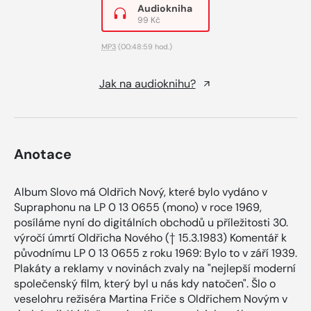
Audiokniha
99 Kč
MP3
(00:48:59 hod.)
Jak na audioknihu?
Anotace
Album Slovo má Oldřich Nový, které bylo vydáno v
Supraphonu na LP 0 13 0655 (mono) v roce 1969,
posíláme nyní do digitálních obchodů u příležitosti 30.
výročí úmrtí Oldřicha Nového († 15.3.1983) Komentář k
původnímu LP 0 13 0655 z roku 1969: Bylo to v září 1939.
Plakáty a reklamy v novinách zvaly na "nejlepší moderní
společenský film, který byl u nás kdy natočen". Šlo o
veselohru režiséra Martina Friče s Oldřichem Novým v