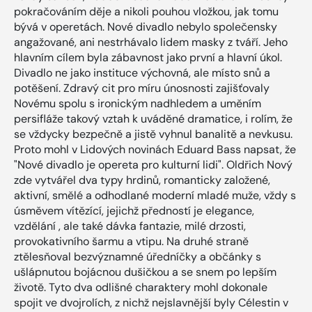
pokračováním děje a nikoli pouhou vložkou, jak tomu
bývá v operetách. Nové divadlo nebylo společensky
angažované, ani nestrhávalo lidem masky z tváří. Jeho
hlavním cílem byla zábavnost jako první a hlavní úkol.
Divadlo ne jako instituce výchovná, ale místo snů a
potěšení. Zdravý cit pro míru únosnosti zajišťovaly
Novému spolu s ironickým nadhledem a uměním
persifláže takový vztah k uváděné dramatice, i rolím, že
se vždycky bezpečně a jistě vyhnul banalitě a nevkusu.
Proto mohl v Lidových novinách Eduard Bass napsat, že
"Nové divadlo je opereta pro kulturní lidi". Oldřich Nový
zde vytvářel dva typy hrdinů, romanticky založené,
aktivní, smělé a odhodlané moderní mladé muže, vždy s
úsměvem vítězící, jejichž předností je elegance,
vzdělání , ale také dávka fantazie, milé drzosti,
provokativního šarmu a vtipu. Na druhé straně
ztělesňoval bezvýznamné úředníčky a občánky s
ušlápnutou bojácnou dušičkou a se snem po lepším
životě. Tyto dva odlišné charaktery mohl dokonale
spojit ve dvojrolích, z nichž nejslavnější byly Célestin v