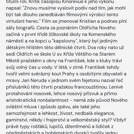
titulní roli. Kritik časopisu Kinorevue k jeho výkonu
napsal: "Znovu musíme vyslovit podiv nad tím, jak mohl
být tak dlouho zanedbáván filmovými výrobci tento
virtuózní herec." Film se jmenoval Kristian a podnes plní
sály biografů. Cesta za poznáním Oldřicha Nového
začíná v první třídě žižkovské školy na Komenského
náměstí a na kopci u "kapslovny", který byl jediným
dětským hřištěm této dělnické čtvrti. Dva roky nato už
sedí Oldřich ve škole U sv. Kříže Většího na Starém
Městě pražském s okny na František, kde s kluky tráví
svůj volný čas u vody. V létě, v zimě. František tehdy
tvořil velmi svérázný kout Prahy s osobitými obyvateli a
mravy. Jan Neruda v jednom svém fejetonu nazval řeč
příslušníků této čtvrti pražskou francouzštinou. Lenivé
protahování nosovek, lehce nosový přízvuk a přímo
aristokratická nonšalantnost - nemá zde původ Nového
zvláštní mluva i způsob zpěvu, ale také jeho
samozřejmost a lehkost, živost, nedbalá elegance,
gaminství, někdy i frajerství a velkoměstský styl? Vždyť
právě typy rošťáků, lupičů, džentlmenů a lidiček z
předměstských a bohémských dvorků tvořily jednu