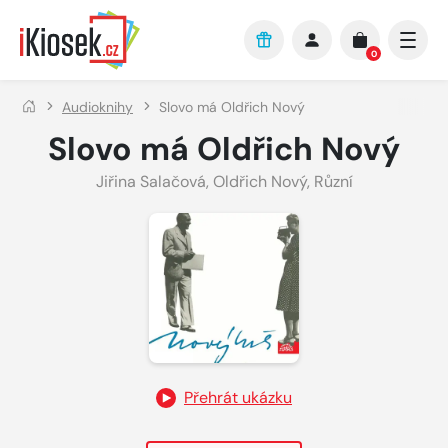
Přejít na hlavní obsah
0
Audioknihy
Slovo má Oldřich Nový
Slovo má Oldřich Nový
Jiřina Salačová
,
Oldřich Nový
,
Různí
Přehrát ukázku