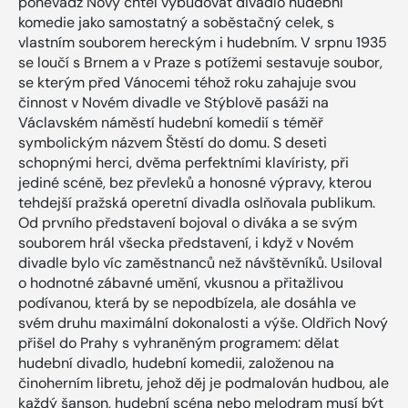
poněvadž Nový chtěl vybudovat divadlo hudební
komedie jako samostatný a soběstačný celek, s
vlastním souborem hereckým i hudebním. V srpnu 1935
se loučí s Brnem a v Praze s potížemi sestavuje soubor,
se kterým před Vánocemi téhož roku zahajuje svou
činnost v Novém divadle ve Stýblově pasáži na
Václavském náměstí hudební komedií s téměř
symbolickým názvem Štěstí do domu. S deseti
schopnými herci, dvěma perfektními klavíristy, při
jediné scéně, bez převleků a honosné výpravy, kterou
tehdejší pražská operetní divadla oslňovala publikum.
Od prvního představení bojoval o diváka a se svým
souborem hrál všecka představení, i když v Novém
divadle bylo víc zaměstnanců než návštěvníků. Usiloval
o hodnotné zábavné umění, vkusnou a přitažlivou
podívanou, která by se nepodbízela, ale dosáhla ve
svém druhu maximální dokonalosti a výše. Oldřich Nový
přišel do Prahy s vyhraněným programem: dělat
hudební divadlo, hudební komedii, založenou na
činoherním libretu, jehož děj je podmalován hudbou, ale
každý šanson, hudební scéna nebo melodram musí být