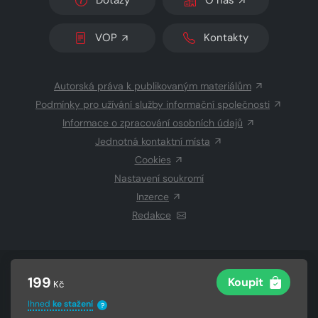
Dotazy
O nás
VOP
Kontakty
Autorská práva k publikovaným materiálům
Podmínky pro užívání služby informační společnosti
Informace o zpracování osobních údajů
Jednotná kontaktní místa
Cookies
Nastavení soukromí
Inzerce
Redakce
© 2026 Copyright
CZECH NEWS CENTER a.s.
a dodavatelé
199
Koupit
Kč
obsahu
Vysázeno
Grand IT s.r.o.
Ihned
ke stažení
?