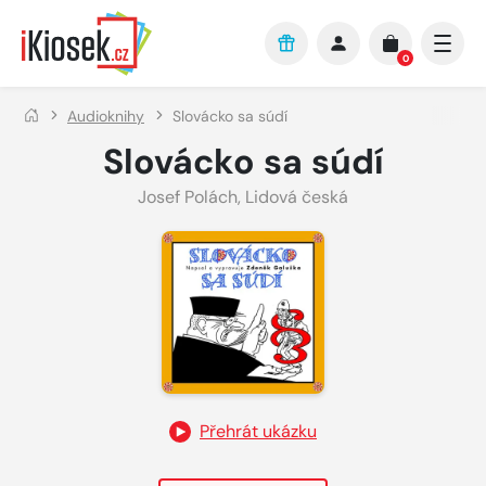
Přejít na hlavní obsah
0
Audioknihy
Slovácko sa súdí
Slovácko sa súdí
Josef Polách
,
Lidová česká
Přehrát ukázku