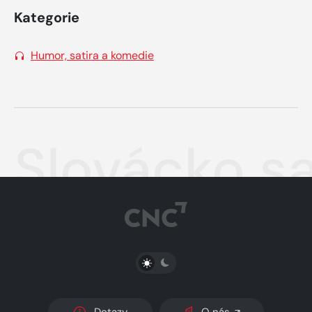
Kategorie
Humor, satira a komedie
Slovácko sa
PŘEPNOUT SVĚTLÝ/TMAVÝ REŽIM