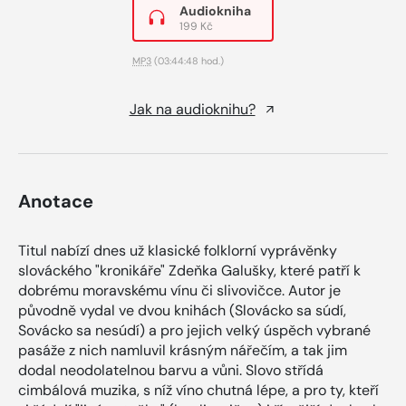
Audiokniha
199 Kč
MP3
(03:44:48 hod.)
Jak na audioknihu?
Anotace
Titul nabízí dnes už klasické folklorní vyprávěnky
slováckého "kronikáře" Zdeňka Galušky, které patří k
dobrému moravskému vínu či slivovičce. Autor je
původně vydal ve dvou knihách (Slovácko sa súdí,
Sovácko sa nesúdí) a pro jejich velký úspěch vybrané
pasáže z nich namluvil krásným nářečím, a tak jim
dodal neodolatelnou barvu a vůni. Slovo střídá
cimbálová muzika, s níž víno chutná lépe, a pro ty, kteří