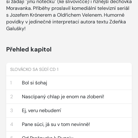
si žádají "jinú notečku" (ke slivovičce) i říznější dechovka
Moravanka. Příběhy proslavil komediální televizní seriál
s Jozefem Krónerem a Oldřichem Velenem. Humorné
povídky v jedinečné interpretaci autora textu Zdeňka
Galušky!
Přehled kapitol
SLOVÁCKO SA SÚDÍ CD 1
1
Bol si šohaj
2
Nascípaný chlap je enom na zlobení!
3
Ej, veru nebudem'
4
Pane súci, já su v tom nevinně!