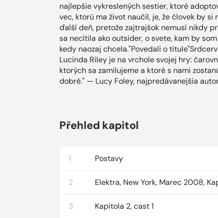
najlepšie vykreslených sestier, ktoré adopto
vec, ktorú ma život naučil, je, že človek by s
ďalší deň, pretože zajtrajšok nemusí nikdy pr
sa necítila ako outsider, o svete, kam by som 
kedy naozaj chcela."Povedali o titule"Srdcer
Lucinda Riley je na vrchole svojej hry: čarov
ktorých sa zamilujeme a ktoré s nami zostan
dobré." — Lucy Foley, najpredávanejšia aut
Přehled kapitol
1
Postavy
2
Elektra, New York, Marec 2008, Kap
3
Kapitola 2, cast 1