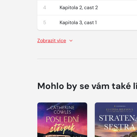
4
Kapitola 2, cast 2
5
Kapitola 3, cast 1
Zobrazit více
Mohlo by se vám také l
Přehrát
Přehrát
ukázku
ukázku