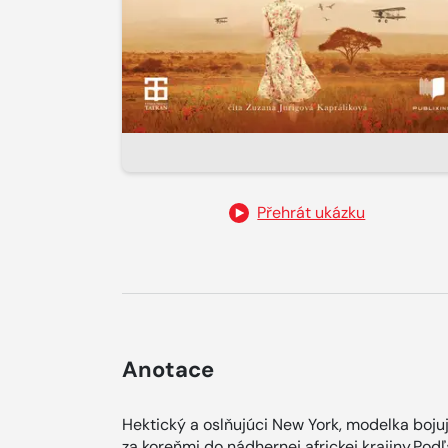
Přehrát ukázku
Anotace
Hektický a oslňujúci New York, modelka bojuj
za koreňmi do nádhernej africkej krajiny.Podľa