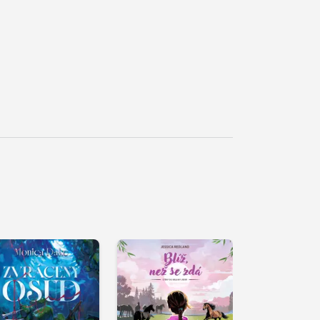
řehrát
kázku
Přehrát
Přehrát