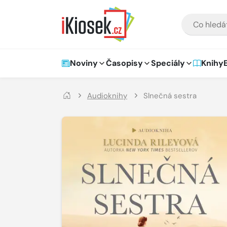
Přejít na hlavní obsah
VYHLEDÁVÁNÍ
Hlavní navigace
Noviny
Časopisy
Speciály
Knihy
Audioknihy
Slnečná sestra