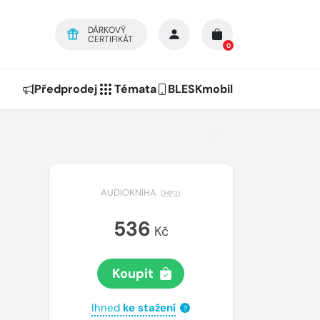
DÁRKOVÝ
CERTIFIKÁT
0
Předprodej
Témata
BLESKmobil
AUDIOKNIHA
(
MP3
)
536
Kč
Koupit
Ihned
ke stažení
?