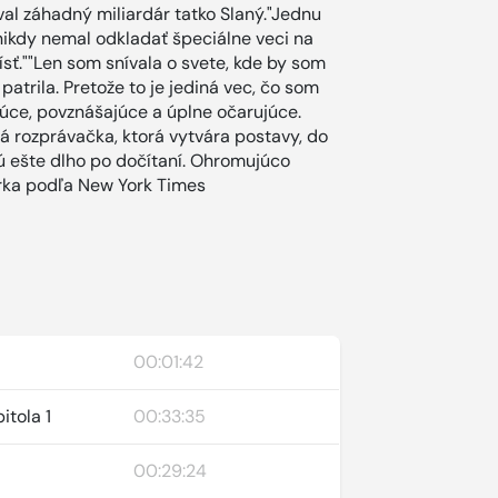
val záhadný miliardár tatko Slaný."Jednu
i nikdy nemal odkladať špeciálne veci na
ísť.""Len som snívala o svete, kde by som
patrila. Pretože to je jediná vec, čo som
vúce, povznášajúce a úplne očarujúce.
ná rozprávačka, ktorá vytvára postavy, do
ú ešte dlho po dočítaní. Ohromujúco
orka podľa New York Times
00:01:42
itola 1
00:33:35
00:29:24