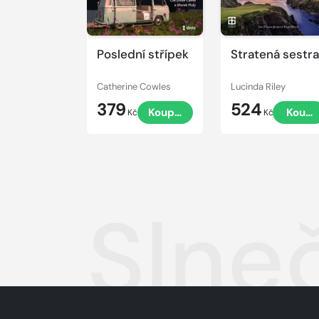
Poslední střípek
Stratená sestra
Catherine Cowles
Lucinda Riley
379
524
Koupit
Koupi
Kč
Kč
Slne