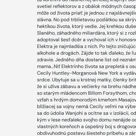
svetiel reflektorov a z obálok módnych časopi
môže od života priať: je jednou z najslávnejš
slávna. No pod trblietavou pozlátkou sa skr
hektikou života, ktorý vedie. Jej krehkou du
Slaného, záhadného miliardára, ktorý si z ro
adoptoval šesť dcér a vychoval ich v honosn
Elektra je najmladšia z nich. Po tejto zničuj
alkohole a drogách. Zájde to tak ďaleko, že ľ
zdravie. Jedného dňa dostane list od neznámej
mama...Niť Elektrinho života sa prepletá s o
Cecily Huntley-Morganová New York a vydáva
srdce. Ubytuje sa u krstnej matky, členky br
že si užíva zábavu a večierky na brehu nádh
so starým mládencom Billom Forsythom, chov
vzťah s hrdým domorodým kmeňom Masajov. 
blížiacej sa vojny nemá Cecily veľmi na výbe
sa do údolia Wanjohi a ocitne sa v izolácii, 
kým v lese neďaleko svojho domu nenájde od
vlastných koreňoch a úspešný boj s drogovou 
obdivuhodnú postavu šiesteho príbehu a zár