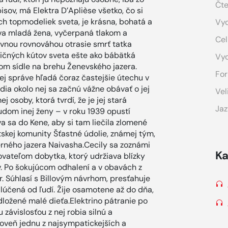
Čte
sov, má Elektra D’Aplièse všetko, čo si
ích topmodeliek sveta, je krásna, bohatá a
Vyd
ýva mladá žena, vyčerpaná tlakom a
Cel
ševnou rovnováhou otrasie smrť tatka
zličných kútov sveta ešte ako bábätká
Vy
om sídle na brehu Ženevského jazera.
For
úcej správe hľadá čoraz častejšie útechu v
udia okolo nej sa začnú vážne obávať o jej
Vel
 osoby, ktorá tvrdí, že je jej stará
Jaz
sudom inej ženy – v roku 1939 opustí
 sa do Kene, aby si tam liečila zlomené
itskej komunity Šťastné údolie, známej tým,
erného jazera Naivasha.Cecily sa zoznámi
Ka
ateľom dobytka, ktorý udržiava blízky
Po šokujúcom odhalení a v obavách z
r. Súhlasí s Billovým návrhom, presťahuje
odlúčená od ľudí. Žije osamotene až do dňa,
ložené malé dieťa.Elektrino pátranie po
závislosťou z nej robia silnú a
oveň jednu z najsympatickejších a