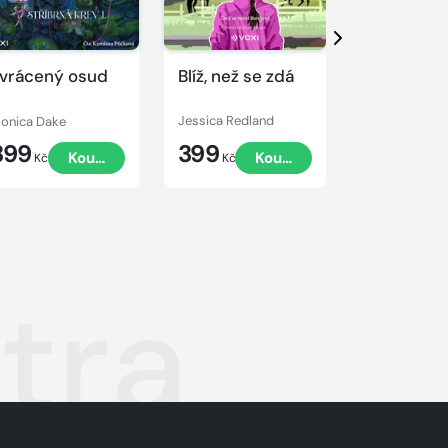
ukázku
ukázku
Další
vrácený osud
Blíž, než se zdá
Políbit tu
správnou
nevěstu
onica Dake
Jessica Redland
Daniela Hartig
399
399
399
Koupit
Koupit
Kč
Kč
Kč
tra