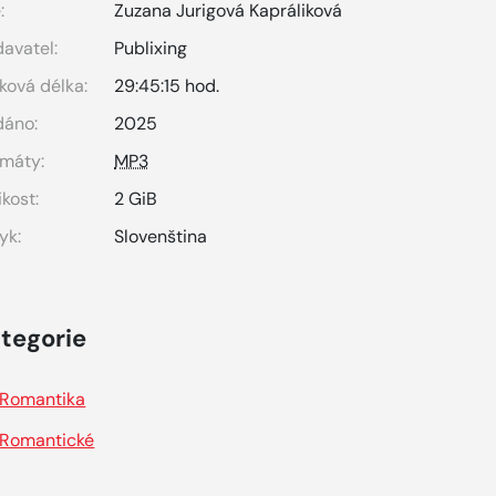
:
Zuzana Jurigová Kapráliková
avatel:
Publixing
ková délka:
29:45:15 hod.
dáno:
2025
máty:
MP3
ikost:
2 GiB
yk:
Slovenština
tegorie
Romantika
Romantické