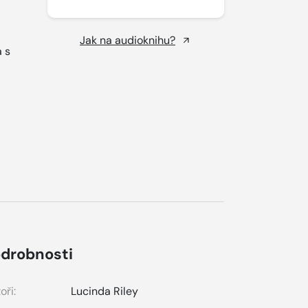
Jak na audioknihu?
 s
drobnosti
oři:
Lucinda Riley