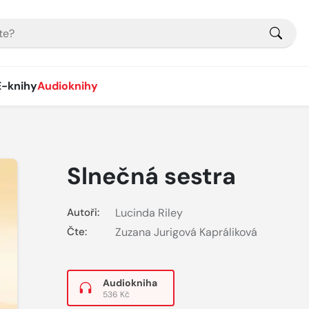
E-knihy
Audioknihy
Slnečná sestra
Autoři:
Lucinda Riley
Čte:
Zuzana Jurigová Kapráliková
Audiokniha
536 Kč