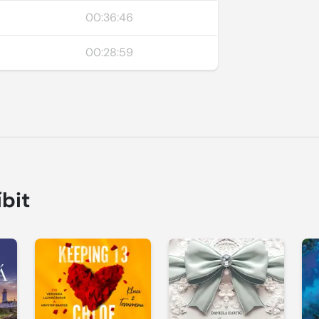
00:36:46
00:28:59
íbit
Přehrát
Přehrát
P
ukázku
ukázku
u