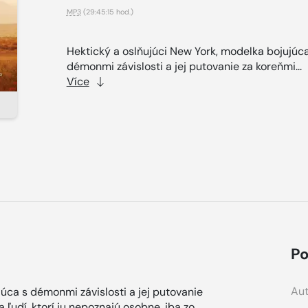
MP3
(29:45:15 hod.)
Hektický a oslňujúci New York, modelka bojujúca
démonmi závislosti a jej putovanie za koreňmi...
Více
Po
Aut
úca s démonmi závislosti a jej putovanie
 ľudí, ktorí ju nepoznajú osobne, iba zo