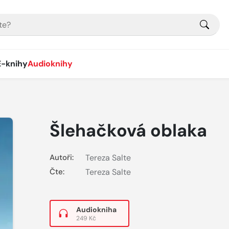
E-knihy
Audioknihy
Šlehačková oblaka
Autoři:
Tereza Salte
Čte:
Tereza Salte
Audiokniha
249 Kč