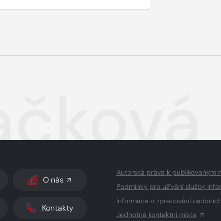
ačková
Autorská práva k publikovaným 
O nás
Podmínky pro užívání služby info
Informace o zpracování osobníc
Kontakty
Jednotná kontaktní místa