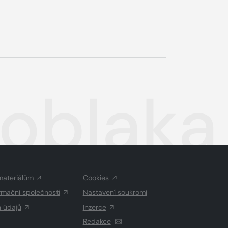
 oblaka
materiálům
Cookies
rmační společnosti
Nastavení soukromí
h údajů
Inzerce
Redakce