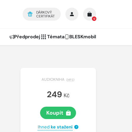
DÁRKOVÝ
CERTIFIKÁT
0
Předprodej
Témata
BLESKmobil
AUDIOKNIHA
(
MP3
)
249
Kč
Koupit
Ihned
ke stažení
?