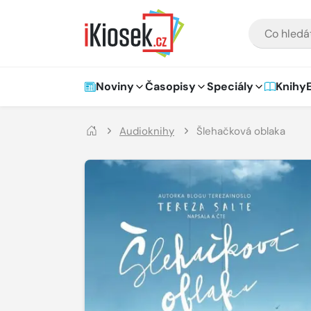
Přejít na hlavní obsah
VYHLEDÁVÁNÍ
Hlavní navigace
Noviny
Časopisy
Speciály
Knihy
Audioknihy
Šlehačková oblaka