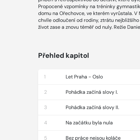
Propocené vzpomínky na tréninky gymnastiky
domu na Ořechovce, ve kterém vyrůstala. V N
chvíle odloučení od rodiny, ztrátu nejbližšíh
život zase a znovu téměř od nuly. Režie Dani
Přehled kapitol
1
Let Praha - Oslo
2
Pohádka začíná slovy I.
3
Pohádka začíná slovy II.
4
Na začátku byla nula
5
Bez práce nejsou koláče