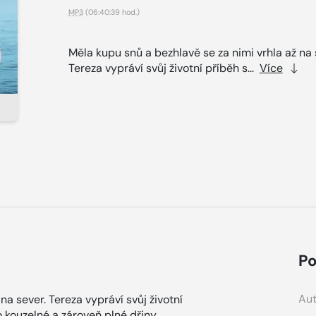
MP3
(06:40:39 hod.)
Měla kupu snů a bezhlavě se za nimi vrhla až na 
Tereza vypráví svůj životní příběh s...
Více
Po
Aut
na sever. Tereza vypráví svůj životní
o kouzelné a zároveň plné dřiny.