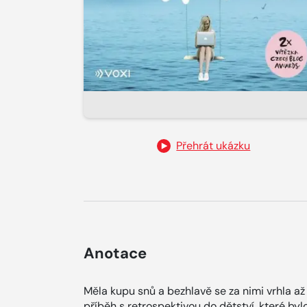
Přehrát ukázku
Anotace
Měla kupu snů a bezhlavě se za nimi vrhla až 
příběh s retrospektivou do dětství, které byl