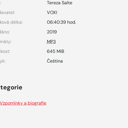
:
Tereza Salte
avatel:
VOXI
ková délka:
06:40:39 hod.
dáno:
2019
máty:
MP3
ikost:
645 MiB
yk:
Čeština
tegorie
Vzpomínky a biografie