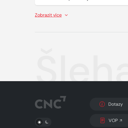
Zobrazit více
Šleh
Dotazy
PŘEPNOUT SVĚTLÝ/TMAVÝ REŽIM
VOP