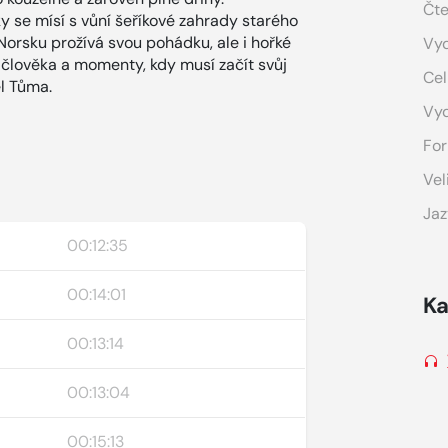
Čte
 se mísí s vůní šeříkové zahrady starého
orsku prožívá svou pohádku, ale i hořké
Vyd
o člověka a momenty, kdy musí začít svůj
Cel
el Tůma.
Vy
For
Vel
Jaz
00:12:35
00:14:01
Ka
00:13:14
00:13:04
00:15:13