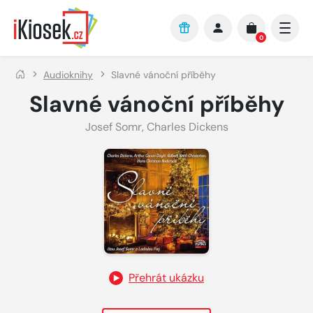
Přejít na hlavní obsah
0
Audioknihy
Slavné vánoční příběhy
Slavné vánoční příběhy
Josef Somr
,
Charles Dickens
Přehrát ukázku