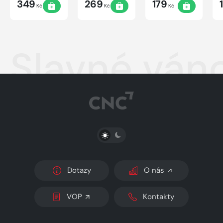
349
269
179
Kč
Kč
Kč
Slavné ván
PŘEPNOUT SVĚTLÝ/TMAVÝ REŽIM
Dotazy
O nás
VOP
Kontakty