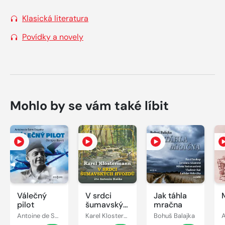
Klasická literatura
Povídky a novely
Mohlo by se vám také líbit
Válečný
V srdci
Jak táhla
pilot
šumavských
mračna
hvozdů
Antoine de Saint-Exupéry
Karel Klostermann
Bohuš Balajka
A