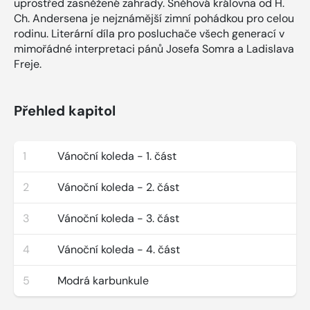
uprostřed zasněžené zahrady. Sněhová královna od H.
Ch. Andersena je nejznámější zimní pohádkou pro celou
rodinu. Literární díla pro posluchače všech generací v
mimořádné interpretaci pánů Josefa Somra a Ladislava
Freje.
Přehled kapitol
1
Vánoční koleda - 1. část
2
Vánoční koleda - 2. část
3
Vánoční koleda - 3. část
4
Vánoční koleda - 4. část
5
Modrá karbunkule