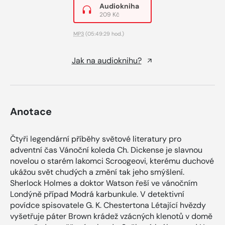
Audiokniha
209 Kč
MP3
(05:49:29 hod.)
Jak na audioknihu?
Anotace
Čtyři legendární příběhy světové literatury pro
adventní čas Vánoční koleda Ch. Dickense je slavnou
novelou o starém lakomci Scroogeovi, kterému duchové
ukážou svět chudých a změní tak jeho smýšlení.
Sherlock Holmes a doktor Watson řeší ve vánočním
Londýně případ Modrá karbunkule. V detektivní
povídce spisovatele G. K. Chestertona Létající hvězdy
vyšetřuje páter Brown krádež vzácných klenotů v domě