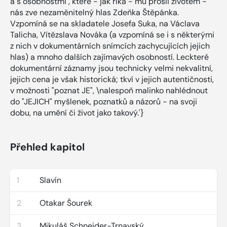
a s osobnostmi , které - jak říká - mu prošli životem -
nás zve nezaměnitelný hlas Zdeňka Štěpánka.
Vzpomíná se na skladatele Josefa Suka, na Václava
Talicha, Vítězslava Nováka (a vzpomíná se i s některými
z nich v dokumentárních snímcích zachycujících jejich
hlas) a mnoho dalších zajímavých osobností. Leckteré
dokumentární záznamy jsou technicky velmi nekvalitní,
jejich cena je však historická; tkví v jejich autentičnosti,
v možnosti "poznat JE", \nalespoň malinko nahlédnout
do "JEJICH" myšlenek, poznatků a názorů - na svoji
dobu, na umění či život jako takový.'}
Přehled kapitol
1
Slavín
2
Otakar Šourek
3
Mikuláš Schneider-Trnavský