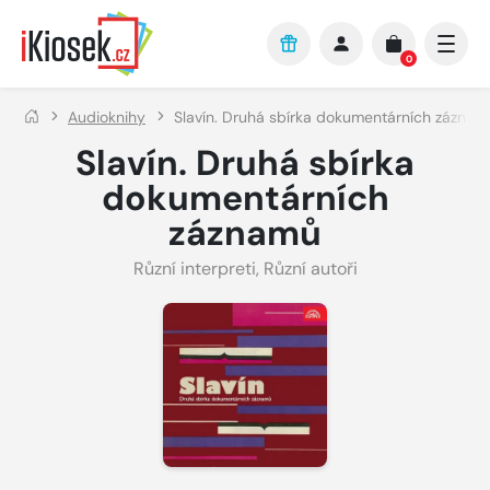
Přejít na hlavní obsah
0
Audioknihy
Slavín. Druhá sbírka dokumentárních záznam
Slavín. Druhá sbírka
dokumentárních
záznamů
Různí interpreti
,
Různí autoři