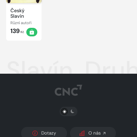
Český
Slavín
Různí autoři
139
Kč
Slavín. Dr
PŘEPNOUT SVĚTLÝ/TMAVÝ REŽIM
Dotazy
O nás