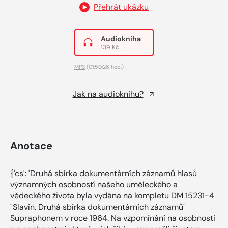
Přehrát ukázku
Audiokniha
139 Kč
MP3
(01:50:26 hod.)
Jak na audioknihu?
Anotace
{'cs': 'Druhá sbírka dokumentárních záznamů hlasů
významných osobností našeho uměleckého a
vědeckého života byla vydána na kompletu DM 15231-4
"Slavín. Druhá sbírka dokumentárních záznamů"
Supraphonem v roce 1964. Na vzpomínání na osobnosti