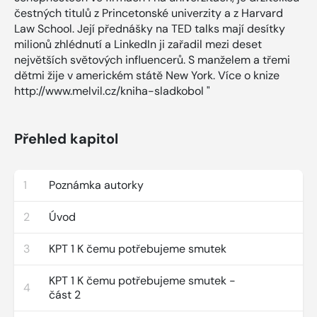
čestných titulů z Princetonské univerzity a z Harvard
Law School. Její přednášky na TED talks mají desítky
milionů zhlédnutí a LinkedIn ji zařadil mezi deset
největších světových influencerů. S manželem a třemi
dětmi žije v americkém státě New York. Více o knize
http://www.melvil.cz/kniha-sladkobol "
Přehled kapitol
1
Poznámka autorky
2
Úvod
3
KPT 1 K čemu potřebujeme smutek
KPT 1 K čemu potřebujeme smutek -
4
část 2