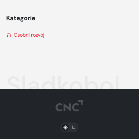
Kategorie
Osobní rozvoj
Sladkobol
PŘEPNOUT SVĚTLÝ/TMAVÝ REŽIM