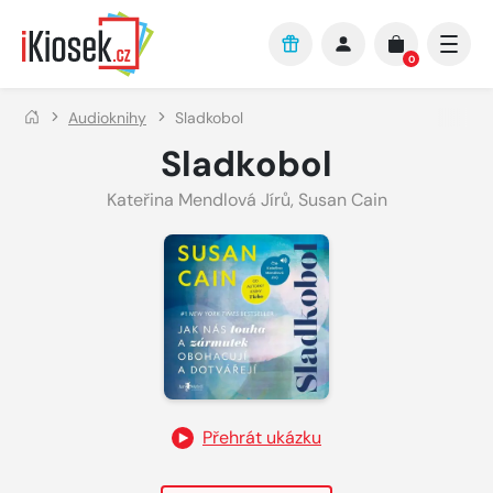
Přejít na hlavní obsah
0
Audioknihy
Sladkobol
Sladkobol
Kateřina Mendlová Jírů
,
Susan Cain
Přehrát ukázku