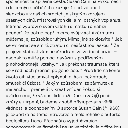
společnost ta správná cesta. Susan Cain na výzkumech
i dojemných příbězích ukazuje, že právě pocit
sladkobolu v našich srdcích je skrytým zdrojem
úžasných činů, mistrovských děl a milostných vzplanutí.
Intimně vypráví o svém vztahu s matkou a nabízí
poučení, že pokud nepřijmeme svůj vlastní zármutek,
můžeme jej způsobit druhým. Mimo jiné se dozvíte * Jak
se vyrovnat se smrtí, ztrátou či nešťastnou láskou. * Že
projevit slabost vám neuškodí ani ve vedoucí pozici –
naopak to může pomoci navázat s podřízenými
plnohodnotnější vztahy. * Jak překonat traumata, která
se v rodinách přenáší po generace. * Proč lidé na konci
života cítí více smysl, splynutí a lásku než strach,
smutek či úzkost. * Jakým způsobem lze zármutek a
melancholii přeměnit v kreativní dar. Pokud si
uvědomíme, že všichni lidé zažili (nebo zažijí) pocit
ztráty a utrpení, budeme k sobě přistupovat s větší
vlídností a pochopením. O autorce Susan Cain (* 1968)
je expertka na téma introverze a melancholie a autorka
bestselleru Ticho. Přednáší o vyjednávacích
schopnostech ve firmách i na univerzitách, je držitelkou