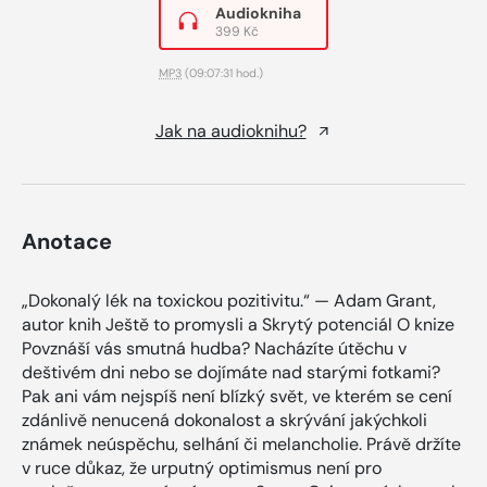
Audiokniha
399 Kč
MP3
(09:07:31 hod.)
Jak na audioknihu?
Anotace
„Dokonalý lék na toxickou pozitivitu.“ — Adam Grant,
autor knih Ještě to promysli a Skrytý potenciál O knize
Povznáší vás smutná hudba? Nacházíte útěchu v
deštivém dni nebo se dojímáte nad starými fotkami?
Pak ani vám nejspíš není blízký svět, ve kterém se cení
zdánlivě nenucená dokonalost a skrývání jakýchkoli
známek neúspěchu, selhání či melancholie. Právě držíte
v ruce důkaz, že urputný optimismus není pro