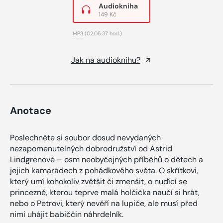
Audiokniha
149 Kč
MP3
(02:05:37 hod.)
Jak na audioknihu?
Anotace
Poslechněte si soubor dosud nevydaných
nezapomenutelných dobrodružství od Astrid
Lindgrenové – osm neobyčejných příběhů o dětech a
jejich kamarádech z pohádkového světa. O skřítkovi,
který umí kohokoliv zvětšit či zmenšit, o nudící se
princezně, kterou teprve malá holčička naučí si hrát,
nebo o Petrovi, který nevěří na lupiče, ale musí před
nimi uhájit babiččin náhrdelník.