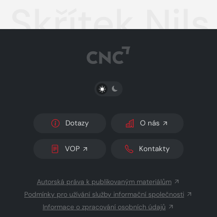
Skřítek Nils
PŘEPNOUT SVĚTLÝ/TMAVÝ REŽIM
Dotazy
O nás
VOP
Kontakty
Autorská práva k publikovaným materiálům
Podmínky pro užívání služby informační společnosti
Informace o zpracování osobních údajů