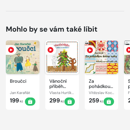
Mohlo by se vám také líbit
Broučci
Vánoční
Za
příběh
pohádkou
pejska a
kolem
Jan Karafiát
Vlasta Hurtíková
Vítězslav Kocourek
kočičky
světa
199
299
259
Kč
Kč
Kč