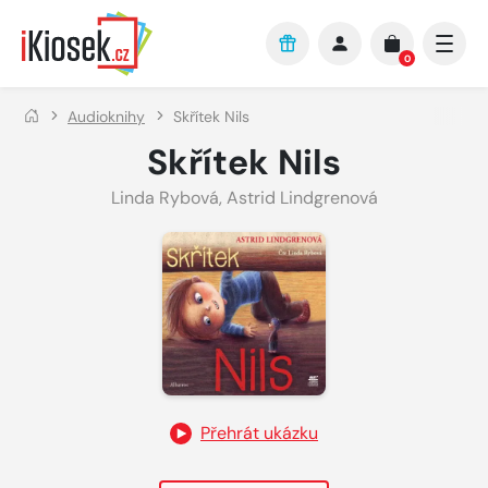
Přejít na hlavní obsah
0
Audioknihy
Skřítek Nils
Skřítek Nils
Linda Rybová
,
Astrid Lindgrenová
Přehrát ukázku