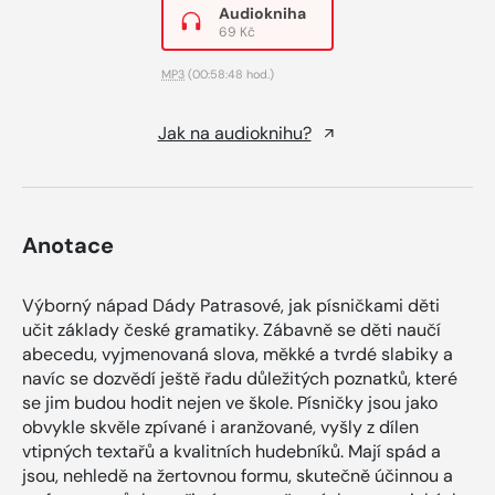
Audiokniha
69 Kč
MP3
(00:58:48 hod.)
Jak na audioknihu?
Anotace
Výborný nápad Dády Patrasové, jak písničkami děti
učit základy české gramatiky. Zábavně se děti naučí
abecedu, vyjmenovaná slova, měkké a tvrdé slabiky a
navíc se dozvědí ještě řadu důležitých poznatků, které
se jim budou hodit nejen ve škole. Písničky jsou jako
obvykle skvěle zpívané i aranžované, vyšly z dílen
vtipných textařů a kvalitních hudebníků. Mají spád a
jsou, nehledě na žertovnou formu, skutečně účinnou a