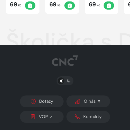
69
69
69
Kč
Kč
Kč
Školička s
PŘEPNOUT SVĚTLÝ/TMAVÝ REŽIM
Dotazy
O nás
VOP
Kontakty