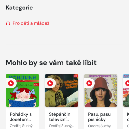
Kategorie
Pro děti a mládež
Mohlo by se vám také líbit
Pohádky s
Štěpánčin
Pasu, pasu
Josefem
televizní
písničky
Dvořákem
kabaret
Ondřej Suchý
Ondřej Suchý, Oldřich Dudek
Ondřej Suchý
O