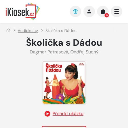
Přejít na hlavní obsah
0
Audioknihy
Školička s Dádou
Školička s Dádou
Dagmar Patrasová
,
Ondřej Suchý
Přehrát ukázku