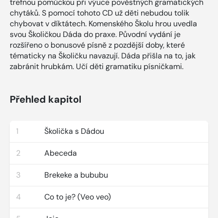
trefnou pomůckou při výuce pověstných gramatických
chytáků. S pomocí tohoto CD už děti nebudou tolik
chybovat v díktátech. Komenského Školu hrou uvedla
svou Školičkou Dáda do praxe. Původní vydání je
rozšířeno o bonusové písně z pozdější doby, které
tématicky na Školičku navazují. Dáda přišla na to, jak
zabránit hrubkám. Učí děti gramatiku písničkami.
Přehled kapitol
1
Školička s Dádou
2
Abeceda
3
Brekeke a bububu
4
Co to je? (Veo veo)