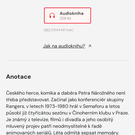
Audiokniha
229 Kč
MP3
(01:44:48 hod.)
Jak na audioknihu?
Anotace
Českého herce, komika a dabéra Petra Nárožného není
třeba představovat. Začínal jako konferenciér skupiny
Rangers, v letech 1973-1980 hrál v Semaforu a letos
působí již čtyřicátou sezónu v Činoherním klubu v Praze.
Je známý z televize, filmů i divadla a jeho osobitý
mluvený projev patří neodmyslitelně k řadě
animovaných seriálů. Léta odmítá sepsat memoáry.