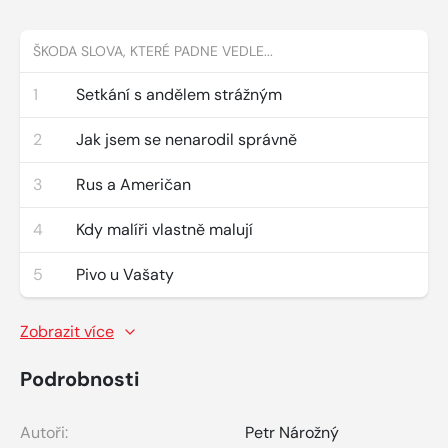
ŠKODA SLOVA, KTERÉ PADNE VEDLE...
1
Setkání s andělem strážným
2
Jak jsem se nenarodil správně
3
Rus a Američan
4
Kdy malíři vlastně malují
5
Pivo u Vašaty
Zobrazit více
Podrobnosti
Autoři:
Petr Nárožný