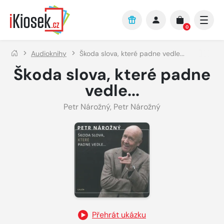
Přejít na hlavní obsah
0
Audioknihy
Škoda slova, které padne vedle...
Škoda slova, které padne
vedle...
Petr Nárožný
,
Petr Nárožný
Přehrát ukázku