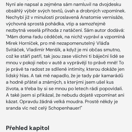
Nyní ale napsal a zejména sám namluvil na dvojdesku
obsáhlý výběr svých textů, úvah a drobných vzpomínek.
Nechybí již v minulosti proslavená Anatomie vernisáže,
výchovná sprostá pohádka, vtip a samozřejmě
nezbytná veselá příhoda z natáčení. Sám autor dodává:
"Mám doma řadu cédéček, na nichž vypráví a vzpomíná
Mirek Horníček, pro mě nezapomenutelný Vláďa
Svitáček, Vladimír Menšík, a když je mi občas smutno,
což ke stáří patří, tak jsou zase všichni ti báječní lidé se
mnou v pokoji nebo v autě a vyprávějí to právě mně! To
je právě ta radost ze sdílené intimity, kterou dokáže jen
lidský hlas. A tak mě napadlo, že je tady pár kamarádů
a hodně přátel a známých, s kterými jsem ušel kus
života, a třeba by si se mnou po letech rádi popovídali.
A také jsem si přikázal, že nebudu dojatě vzpomínat ani
kázat. Opravdu žádná velká moudra. Prostě někdy je
sranda víc než celý Schopenhauer!"
Přehled kapitol