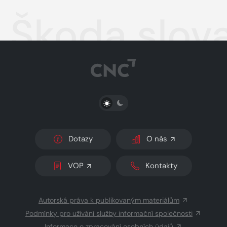
Škoda slova
PŘEPNOUT SVĚTLÝ/TMAVÝ REŽIM
Dotazy
O nás
VOP
Kontakty
Autorská práva k publikovaným materiálům
Podmínky pro užívání služby informační společnosti
Informace o zpracování osobních údajů