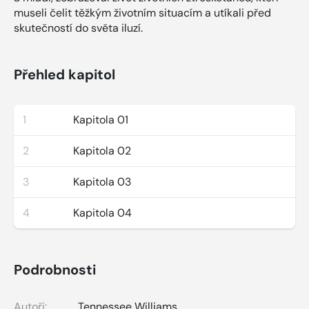
museli čelit těžkým životním situacím a utíkali před
skutečností do světa iluzí.
Přehled kapitol
1
Kapitola 01
2
Kapitola 02
3
Kapitola 03
4
Kapitola 04
Podrobnosti
Autoři:
Tennessee Williams