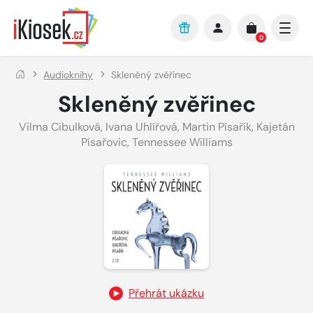
Přejít na hlavní obsah
0
Audioknihy
Skleněný zvěřinec
Skleněný zvěřinec
Vilma Cibulková
,
Ivana Uhlířová
,
Martin Písařík
,
Kajetán
Písařovic
,
Tennessee Williams
Přehrát ukázku