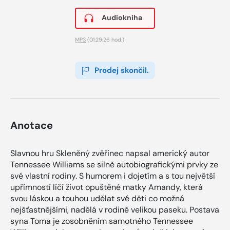
Audiokniha
MP3
(01:29:26 hod.)
Prodej skončil.
Anotace
Slavnou hru Skleněný zvěřinec napsal americký autor
Tennessee Williams se silně autobiografickými prvky ze
své vlastní rodiny. S humorem i dojetím a s tou největší
upřímností líčí život opuštěné matky Amandy, která
svou láskou a touhou udělat své děti co možná
nejšťastnějšími, nadělá v rodině velikou paseku. Postava
syna Toma je zosobněním samotného Tennessee