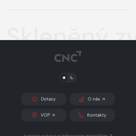
Skleněný z
PŘEPNOUT SVĚTLÝ/TMAVÝ REŽIM
Dotazy
O nás
VOP
Kontakty
Autorská práva k publikovaným materiálům