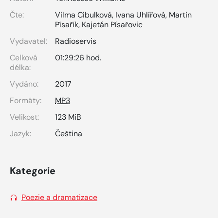
Čte:
Vilma Cibulková
,
Ivana Uhlířová
,
Martin
Písařík
,
Kajetán Písařovic
Vydavatel:
Radioservis
Celková
01:29:26 hod.
délka:
Vydáno:
2017
Formáty:
MP3
Velikost:
123 MiB
Jazyk:
Čeština
Kategorie
Poezie a dramatizace