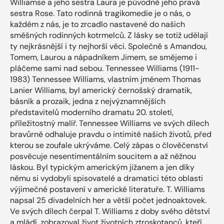
Williamse a jeho sestra Laura je původně jeho pravá
sestra Rose. Tato rodinná tragikomedie je o nás, o
každém z nás, je to zrcadlo nastavené do našich
směšných rodinných kotrmelců. Z lásky se totiž udělají
ty nejkrásnější i ty nejhorší věci. Společně s Amandou,
Tomem, Laurou a nápadníkem Jimem, se smějeme i
pláčeme sami nad sebou. Tennessee Williams (1911-
1983) Tennessee Williams, vlastním jménem Thomas
Lanier Williams, byl americký černošský dramatik,
básník a prozaik, jedna z nejvýznamnějších
představitelů moderního dramatu 20. století,
příležitostný malíř. Tennessee Williams ve svých dílech
bravůrně odhaluje pravdu o intimitě našich životů, před
kterou se zoufale ukrýváme. Celý zápas o člověčenství
posvěcuje nesentimentálním soucitem a až něžnou
láskou. Byl typickým americkým jižanem a jen díky
němu si vydobyli spisovatelé a dramatici této oblasti
výjimečné postavení v americké literatuře. T. Williams
napsal 25 divadelních her a větší počet jednoaktovek.
Ve svých dílech čerpal T. Williams z doby svého dětství
a mládí, zobrazoval život životních ztroskotanců, kteří