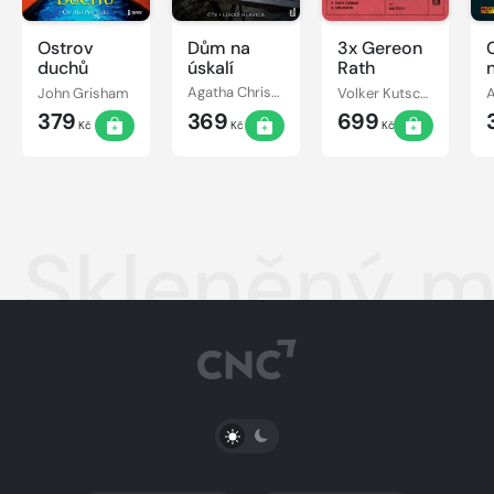
Ostrov
Dům na
3x Gereon
C
duchů
úskalí
Rath
John Grisham
Agatha Christie
Volker Kutscher
379
369
699
Kč
Kč
Kč
Skleněný 
PŘEPNOUT SVĚTLÝ/TMAVÝ REŽIM