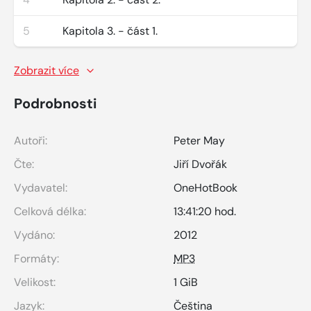
5
Kapitola 3. - část 1.
Zobrazit více
Podrobnosti
Autoři:
Peter May
Čte:
Jiří Dvořák
Vydavatel:
OneHotBook
Celková délka:
13:41:20 hod.
Vydáno:
2012
Formáty:
MP3
Velikost:
1 GiB
Jazyk:
Čeština