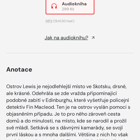
Audiokniha
299 Kč
MP3
(13:41:20 hod.)
Jak na audioknihu?
Anotace
Ostrov Lewis je nejodlehlejší místo ve Skotsku, drsné,
ale krásné. Odehrála se zde vražda připomínající
podobné zabití v Edinburghu, které vyšetřuje policejní
detektiv Fin Macleod. Ten je na ostrov vyslán pomoci s
objasněním případu. Je to pro něho zároveň cesta
domů a do minulosti, na místo, kde se narodil a prožil
své mládí. Setkává se s dávnými kamarády, se svojí
první láskou a s mnoha dalšími. Většina z nich ho však