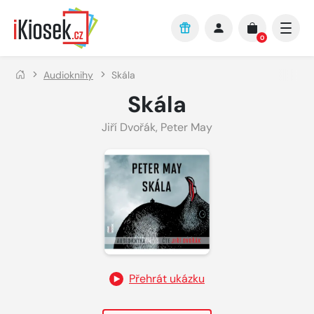
Přejít na hlavní obsah
0
Audioknihy
Skála
Skála
Jiří Dvořák
,
Peter May
Přehrát ukázku