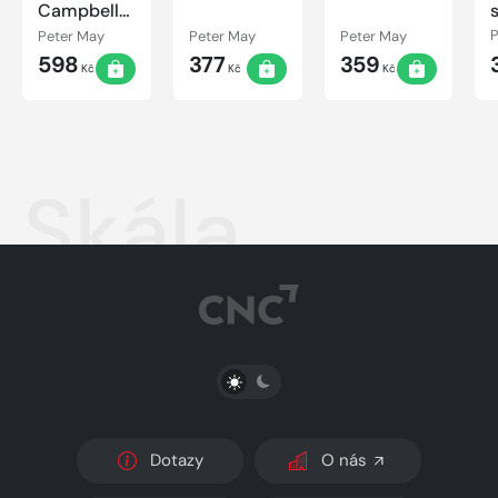
Campbellová
& Li #1
Peter May
Peter May
Peter May
P
598
377
359
Kč
Kč
Kč
Skála
PŘEPNOUT SVĚTLÝ/TMAVÝ REŽIM
Dotazy
O nás