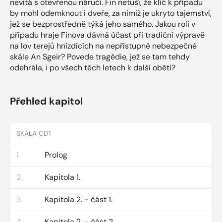
nevítá s otevřenou náručí. Fin netuší, že klíč k případu
by mohl odemknout i dveře, za nimiž je ukryto tajemství,
jež se bezprostředně týká jeho samého. Jakou roli v
případu hraje Finova dávná účast při tradiční výpravě
na lov terejů hnízdících na nepřístupné nebezpečné
skále An Sgeir? Povede tragédie, jež se tam tehdy
odehrála, i po všech těch letech k další oběti?
Přehled kapitol
SKÁLA CD1
1
Prolog
2
Kapitola 1.
3
Kapitola 2. - část 1.
4
Kapitola 2. - část 2.