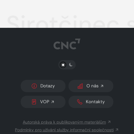
Sirotčinec 
PŘEPNOUT SVĚTLÝ/TMAVÝ REŽIM
Dotazy
O nás
VOP
Kontakty
Autorská práva k publikovaným materiálům
Podmínky pro užívání služby informační společnosti