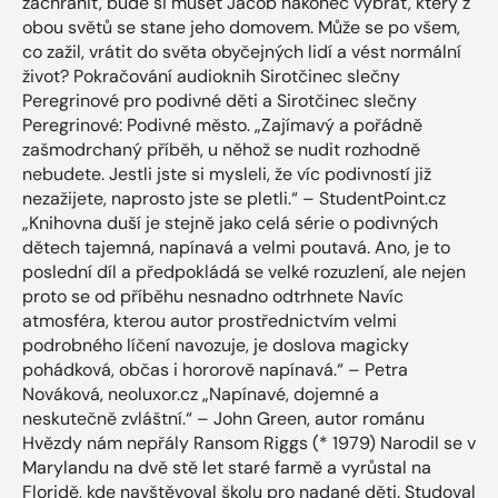
zachránit, bude si muset Jacob nakonec vybrat, který z
obou světů se stane jeho domovem. Může se po všem,
co zažil, vrátit do světa obyčejných lidí a vést normální
život? Pokračování audioknih Sirotčinec slečny
Peregrinové pro podivné děti a Sirotčinec slečny
Peregrinové: Podivné město. „Zajímavý a pořádně
zašmodrchaný příběh, u něhož se nudit rozhodně
nebudete. Jestli jste si mysleli, že víc podivností již
nezažijete, naprosto jste se pletli.“ – StudentPoint.cz
„Knihovna duší je stejně jako celá série o podivných
dětech tajemná, napínavá a velmi poutavá. Ano, je to
poslední díl a předpokládá se velké rozuzlení, ale nejen
proto se od příběhu nesnadno odtrhnete Navíc
atmosféra, kterou autor prostřednictvím velmi
podrobného líčení navozuje, je doslova magicky
pohádková, občas i hororově napínavá.“ – Petra
Nováková, neoluxor.cz „Napínavé, dojemné a
neskutečně zvláštní.“ – John Green, autor románu
Hvězdy nám nepřály Ransom Riggs (* 1979) Narodil se v
Marylandu na dvě stě let staré farmě a vyrůstal na
Floridě, kde navštěvoval školu pro nadané děti. Studoval