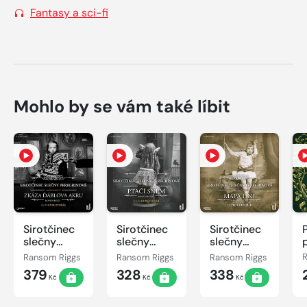
Fantasy a sci-fi
Mohlo by se vám také líbit
Sirotčinec
Sirotčinec
Sirotčinec
slečny
slečny
slečny
Peregrinové:
Peregrinové:
Peregrinové:
Ransom Riggs
Ransom Riggs
Ransom Riggs
Zkáza
PTAČÍ
MAPA DNÍ
379
328
338
Ďáblova
SNĚM
Kč
Kč
Kč
akru