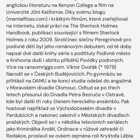
anglickou literaturu na Kenyon College a film na
Univerzitě Jižní Kalifornie. Díky svému blogu
(mentalfloss.com) i krátkým filmům, které zveřejňoval
na internetu, získal práci na The Sherlock Holmes
Handbook, publikaci související s filmem Sherlock
Holmes z roku 2009. Sirotčinec slečny Peregrinové pro
podivné děti byl jeho románovým debutem, od té doby
napsal dvě další knihy série s podtituly Podivné město
a Knihovna duší i sbírku příběhů Povídky podivných.
Více na ransomriggs.com. Viktor Dvořák (* 1979)
Narodil se v Českých Budějovicích. Po gymnáziu se
přihlásil na DAMU a ke konci studia odešel do angažmá
v Moravském divadle Olomouc. Odtud se po třech
letech přesunul do Divadla Petra Bezruče v Ostravě,
kde byl další tři roky členem hereckého ansámblu. Pak
hostoval například ve Východočeském divadle v
Pardubicích a nakonec zakotvil v Městských divadlech
pražských. Objevil se i v několika televizních seriálech
jako Kriminálka Anděl, Ordinace v růžové zahradě či
Redakce, proslavil se ovšem zejména rolí Kryštofa Lébla