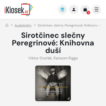
Přejít na hlavní obsah
0
Audioknihy
Sirotčinec slečny Peregrinové: Knihovna duší
Sirotčinec slečny
Peregrinové: Knihovna
duší
Viktor Dvořák
,
Ransom Riggs