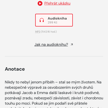
Přehrát ukázku
Audiokniha
299 Kč
MP3
(11:42:16 hod.)
Jak na audioknihu?
Anotace
Nikdy to nebyl jenom příběh – stal se mým životem. Na
nebezpečné výpravě za osvobozením svých druhů
potkávají Jacob a Emma další laskavé i kruté podivné,
poznávají zradu, nebezpečí závislosti, závist i chorobnou
touhu po moci. Pokud se jim podaří své přátele