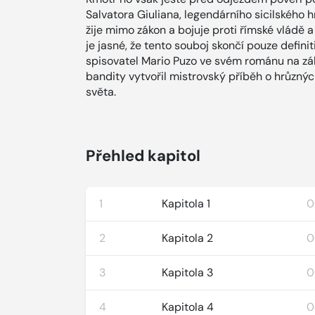
Salvatora Giuliana, legendárního sicilského 
žije mimo zákon a bojuje proti římské vládě 
je jasné, že tento souboj skončí pouze defini
spisovatel Mario Puzo ve svém románu na zá
bandity vytvořil mistrovský příběh o hrůzn
světa.
Přehled kapitol
1
Kapitola 1
0
2
Kapitola 2
0
3
Kapitola 3
0
4
Kapitola 4
0