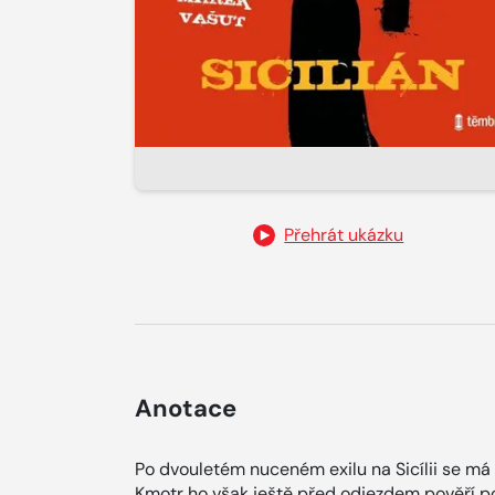
Přehrát ukázku
Anotace
Po dvouletém nuceném exilu na Sicílii se má
Kmotr ho však ještě před odjezdem pověří p