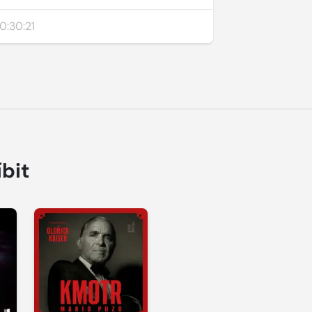
0:30:21
íbit