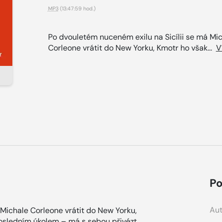
MP3
(13:47:59 hod.)
Po dvouletém nuceném exilu na Sicílii se má Mi
Corleone vrátit do New Yorku, Kmotr ho však...
V
Po
Aut
 Michale Corleone vrátit do New Yorku,
osledním úkolem – má s sebou přivézt