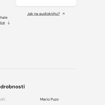
Jak na audioknihu?
chale
íce
drobnosti
oři:
Mario Puzo