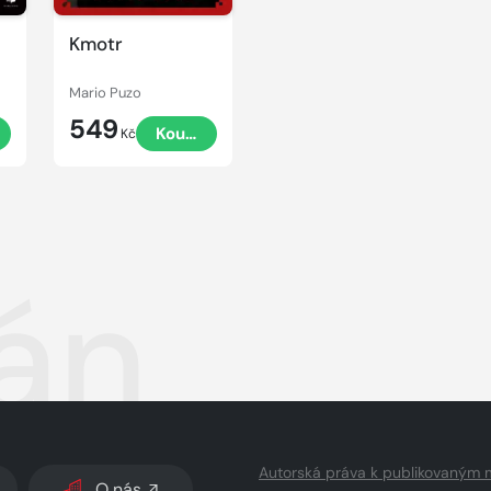
Kmotr
Mario Puzo
549
t
Koupit
Kč
ián
Autorská práva k publikovaným 
O nás