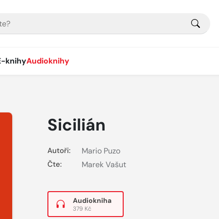
E-knihy
Audioknihy
Sicilián
Autoři:
Mario Puzo
Čte:
Marek Vašut
Audiokniha
379 Kč