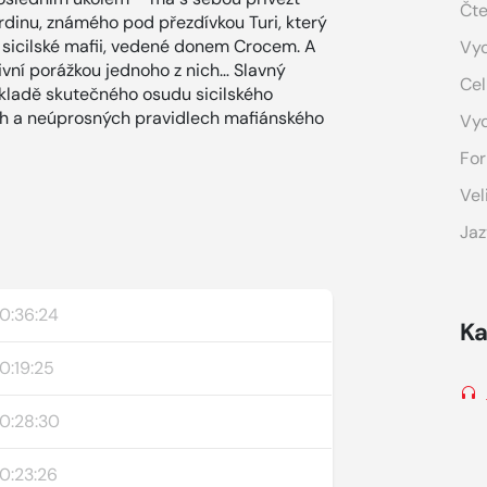
Čte
hrdinu, známého pod přezdívkou Turi, který
a sicilské mafii, vedené donem Crocem. A
Vyd
tivní porážkou jednoho z nich… Slavný
Cel
kladě skutečného osudu sicilského
ých a neúprosných pravidlech mafiánského
Vy
For
Vel
Jaz
0:36:24
Ka
0:19:25
0:28:30
0:23:26