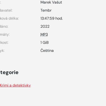
:
Marek Vašut
avatel:
Tembr
ková délka:
13:47:59 hod.
dáno:
2022
máty:
MP3
ikost:
1 GiB
yk:
Čeština
tegorie
Krimi a detektivky