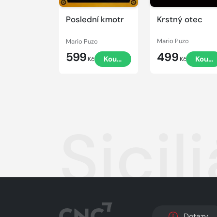
Poslední kmotr
Krstný otec
Mario Puzo
Mario Puzo
599
499
Koupit
Koupi
Kč
Kč
Sicil
Dotazy