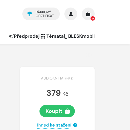
DÁRKOVÝ
CERTIFIKÁT
0
Předprodej
Témata
BLESKmobil
AUDIOKNIHA
(
MP3
)
379
Kč
Koupit
Ihned
ke stažení
?