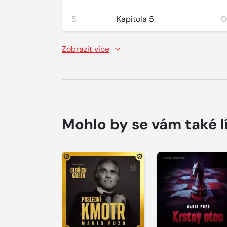
5
Kapitola 5
0
Zobrazit více
Mohlo by se vám také l
Přehrát
Přehrát
ukázku
ukázku