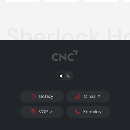
Sherlock Ho
PŘEPNOUT SVĚTLÝ/TMAVÝ REŽIM
Dotazy
O nás
VOP
Kontakty