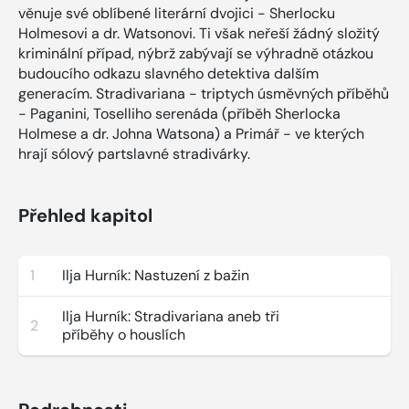
věnuje své oblíbené literární dvojici - Sherlocku
Holmesovi a dr. Watsonovi. Ti však neřeší žádný složitý
kriminální případ, nýbrž zabývají se výhradně otázkou
budoucího odkazu slavného detektiva dalším
generacím. Stradivariana - triptych úsměvných příběhů
- Paganini, Toselliho serenáda (příběh Sherlocka
Holmese a dr. Johna Watsona) a Primář - ve kterých
hrají sólový partslavné stradivárky.
Přehled kapitol
1
Ilja Hurník: Nastuzení z bažin
Ilja Hurník: Stradivariana aneb tři
2
příběhy o houslích