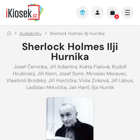
Přejít na hlavní obsah
0
Audioknihy
Sherlock Holmes Ilji Hurníka
Sherlock Holmes Ilji
Hurníka
Josef Červinka
,
Jiří Adamíra
,
Květa Fialová
,
Rudolf
Hrušínský
,
Jiří Klem
,
Josef Somr
,
Miroslav Moravec
,
Vlastimil Brodský
,
Jiří Horčička
,
Viola Zinková
,
Jiří Lábus
,
Ladislav Mrkvička
,
Jan Hartl
,
Ilja Hurník