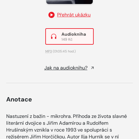
Přehrát ukázku
Audiokniha
149 Kč
MP3
(01:05:45 hod.)
Jak na audioknihu?
Anotace
Nastuzení z bažin - mikrohra. Příhoda ze života slavné
literární dvojice s Jiřím Adamírou a Rudolfem
Hrušínským vznikla v roce 1993 ve spolupráci s
režisérem Jiřím Horčičkou. Autor Ilja Hurník se v ní