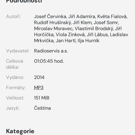
Podrobnosti
Autoři:
Josef Červinka
,
Jiří Adamíra
,
Květa Fialová
,
Rudolf Hrušínský
,
Jiří Klem
,
Josef Somr
,
Miroslav Moravec
,
Vlastimil Brodský
,
Jiří
Horčička
,
Viola Zinková
,
Jiří Lábus
,
Ladislav
Mrkvička
,
Jan Hartl
,
Ilja Hurník
Vydavatel:
Radioservis a.s.
Celková
01:05:45 hod.
délka:
Vydáno:
2014
Formáty:
MP3
Velikost:
151 MiB
Jazyk:
Čeština
Kategorie