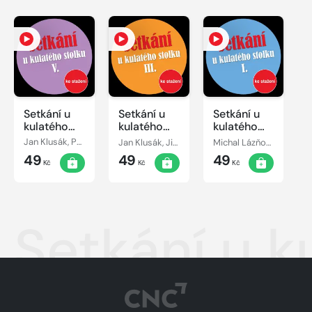
Setkání u
Setkání u
Setkání u
kulatého
kulatého
kulatého
stolku V
stolku III
stolku I
Jan Klusák, Přemysl Rut, Jiří Just, Michal Lázňovský, Ester Krumbachová, Ivan Vyskočil
Jan Klusák, Jiří Just, Michal Lázňovský, Ester Krumbachová, Ivan Vyskočil
Michal Lázňovský, Ester Krumbachová, Jan Klusák, Přemysl Rut, Jiří Just, Ivan Vyskočil
49
49
49
Kč
Kč
Kč
Setkání u k