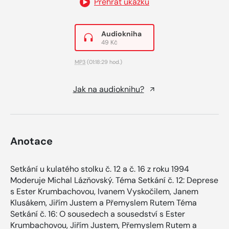
Přehrát ukázku
Audiokniha
49 Kč
MP3
(01:18:29 hod.)
Jak na audioknihu?
Anotace
Setkání u kulatého stolku č. 12 a č. 16 z roku 1994
Moderuje Michal Lázňovský. Téma Setkání č. 12: Deprese
s Ester Krumbachovou, Ivanem Vyskočilem, Janem
Klusákem, Jiřím Justem a Přemyslem Rutem Téma
Setkání č. 16: O sousedech a sousedství s Ester
Krumbachovou, Jiřím Justem, Přemyslem Rutem a