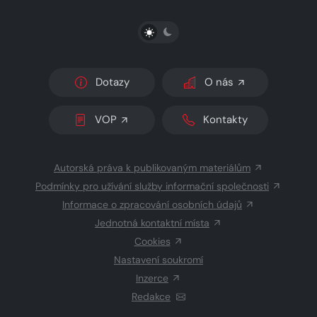
PŘEPNOUT SVĚTLÝ/TMAVÝ REŽIM
Dotazy
O nás
VOP
Kontakty
Autorská práva k publikovaným materiálům
Podmínky pro užívání služby informační společnosti
Informace o zpracování osobních údajů
Jednotná kontaktní místa
Cookies
Nastavení soukromí
Inzerce
Redakce