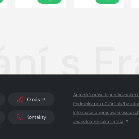
ání s F
Autorská práva k publikovaným 
O nás
Podmínky pro užívání služby info
Informace o zpracování osobníc
Kontakty
Jednotná kontaktní místa