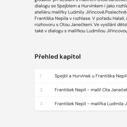
dialogu se Spejblem a Hurvínkem i jako rozhl
ateliéru malířky Ludmily Jiřincové.Poslechně
Františka Nepila v rozhlase. V pořadu Halali
rozhovoru s Otou Janečkem. Ve vysílání děts
také v dialogu s malířkou Ludmilou Jiřincovo
Přehled kapitol
1
Spejbl a Hurvínek u Františka Nepi
2
František Nepil - malíř Ota Janeče
3
František Nepil - malířka Ludmila J