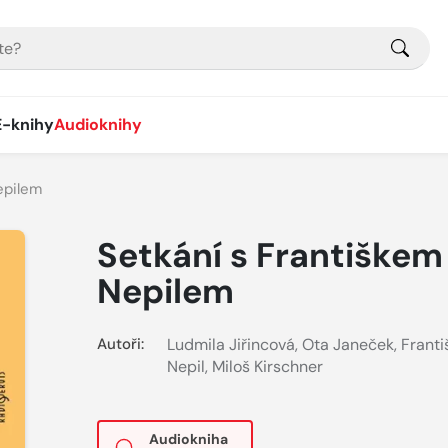
E-knihy
Audioknihy
epilem
Setkání s Františkem
Nepilem
Autoři:
Ludmila Jiřincová
,
Ota Janeček
,
Franti
Nepil
,
Miloš Kirschner
Audiokniha