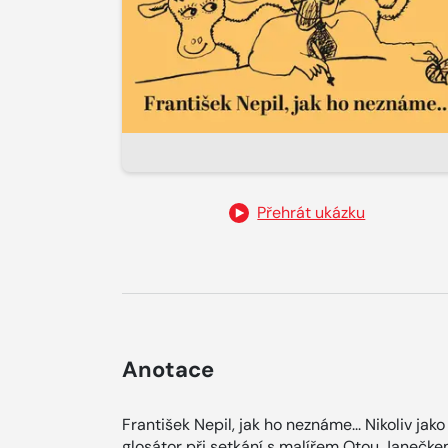
Přehrát ukázku
Anotace
František Nepil, jak ho neznáme... Nikoliv jak
glosátor při setkání s malířem Otou Janečkem