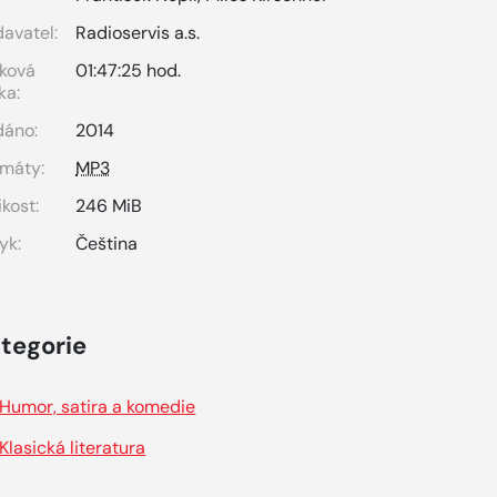
avatel:
Radioservis a.s.
ková
01:47:25 hod.
ka:
dáno:
2014
máty:
MP3
ikost:
246 MiB
yk:
Čeština
tegorie
Humor, satira a komedie
Klasická literatura