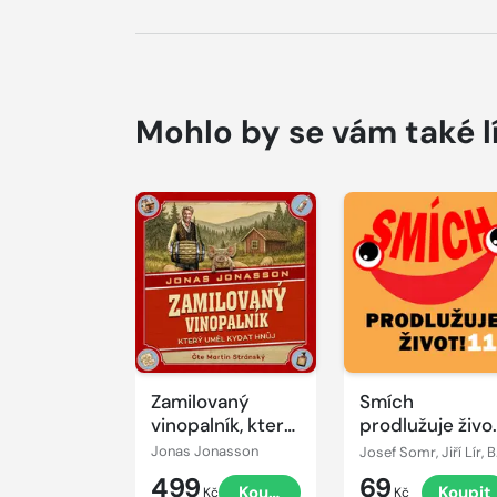
Mohlo by se vám také l
Přehrát
Přehrát
ukázku
ukázku
Zamilovaný
Smích
vinopalník, který
prodlužuje život
uměl kydat hnůj
11
Jonas Jonasson
Josef Somr, Jiří Lír, Barbora Hr
499
69
Koupit
Koupit
Kč
Kč