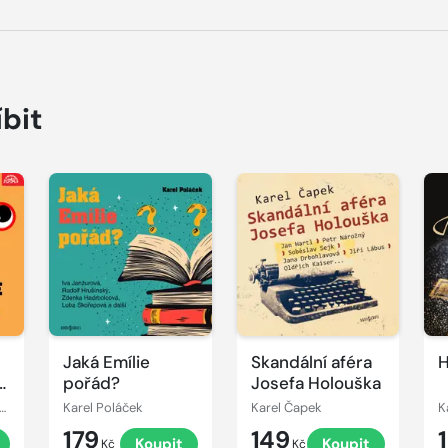
íbit
Přehrát
Přehrát
P
ukázku
ukázku
u
Jaká Emílie
Skandální aféra
H
!
pořád?
Josefa Holouška
zánová, Jiří Grossmann, Václav Postránecký, Miroslav Moravec, Jiří Štuchal, Josef Velda, Miloslav Šimek, František Nepil
Karel Poláček
Karel Čapek
K
179
149
Koupit
Koupit
Kč
Kč