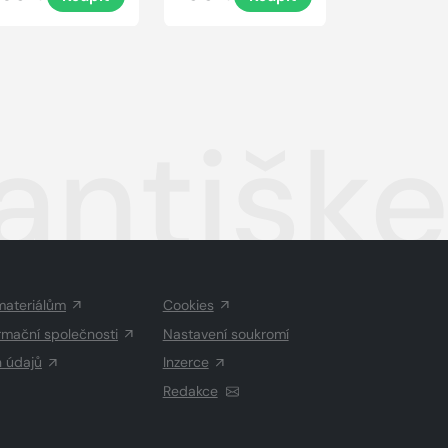
rantiš
materiálům
Cookies
rmační společnosti
Nastavení soukromí
h údajů
Inzerce
Redakce