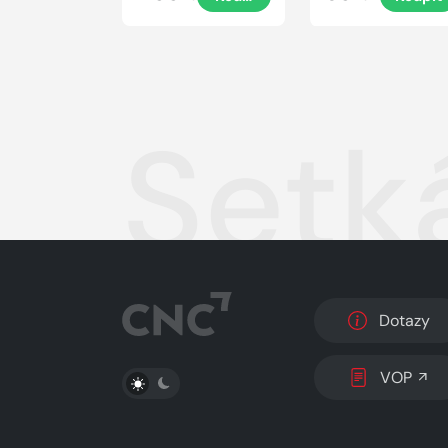
Setk
Dotazy
PŘEPNOUT SVĚTLÝ/TMAVÝ REŽIM
VOP