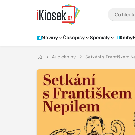
Přejít na hlavní obsah
VYHLEDÁVÁNÍ
Hlavní navigace
Noviny
Časopisy
Speciály
Knihy
Audioknihy
Setkání s Františkem N