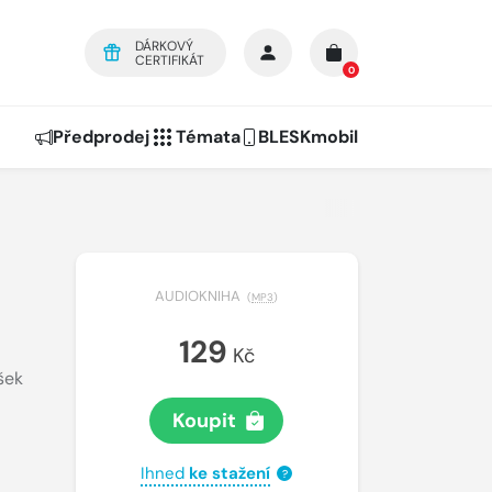
DÁRKOVÝ
CERTIFIKÁT
0
Předprodej
Témata
BLESKmobil
AUDIOKNIHA
(
MP3
)
129
Kč
šek
Koupit
Ihned
ke stažení
?