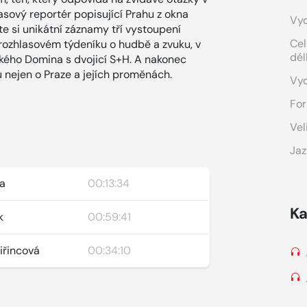
asový reportér popisující Prahu z okna
Vyd
te si unikátní záznamy tří vystoupení
Cel
, rozhlasovém týdeníku o hudbě a zvuku, v
dél
kého Domina s dvojicí S+H. A nakonec
u nejen o Praze a jejích proměnách.
Vy
For
Vel
Jaz
la
00:13:34
Ka
k
00:59:41
iřincová
00:34:10