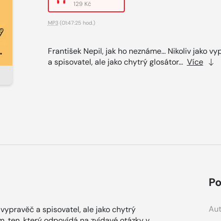
129 Kč
MP3
(01:47:25 hod.)
František Nepil, jak ho neznáme... Nikoliv jako v
a spisovatel, ale jako chytrý glosátor...
Více
Po
Aut
o vypravěč a spisovatel, ale jako chytrý
, ten, který odpovídá na zvídavé otázky v